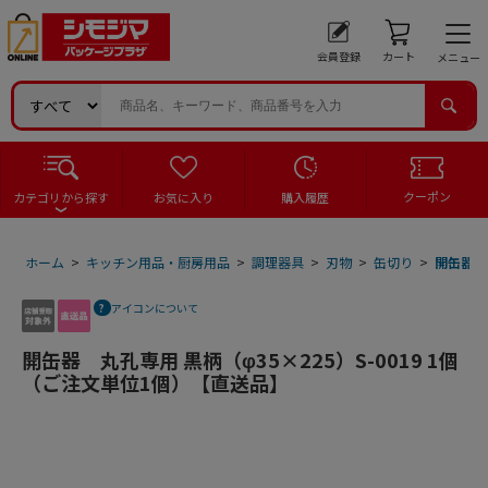
会員登録
カート
メニュー
クーポン
カテゴリから探す
お気に入り
購入履歴
ホーム
>
キッチン用品・厨房用品
>
調理器具
>
刃物
>
缶切り
>
開缶器 
アイコンについて
開缶器 丸孔専用 黒柄（φ35×225）S-0019 1個
（ご注文単位1個）【直送品】