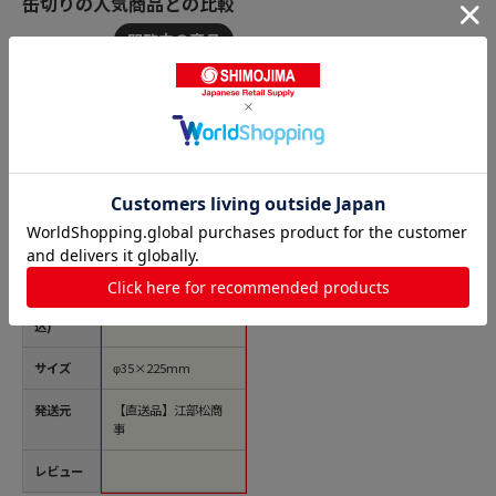
缶切りの人気商品との比較
商品名
開缶器 丸孔専用 黒
柄（φ35×225）S-001
9 1個（ご注文単位1
個）【直送品】
価格(税
￥4,085
込)
サイズ
φ35×225mm
発送元
【直送品】江部松商
事
レビュー