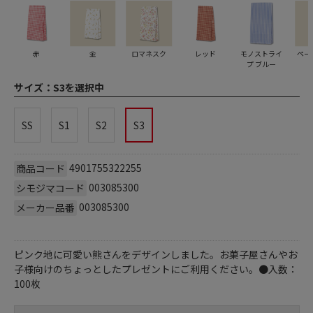
赤
金
ロマネスク
レッド
モノストライ
ペー
プ ブルー
サイズ：
S3を選択中
SS
S1
S2
S3
4901755322255
商品コード
003085300
シモジマコード
003085300
メーカー品番
ピンク地に可愛い熊さんをデザインしました。お菓子屋さんやお
子様向けのちょっとしたプレゼントにご利用ください。●入数：
100枚