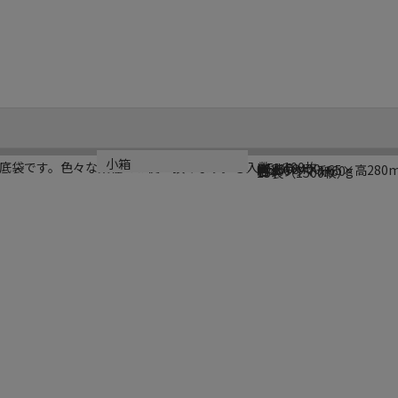
ブランド名
メーカー品番
サイズ
材質
生産国
小箱
底袋です。色々な業種でお使い頂けます。●入数：100枚
HEIKO
003078400
幅150×マチ65×高280
晒クラフト紙60g
日本
15袋（1500枚）