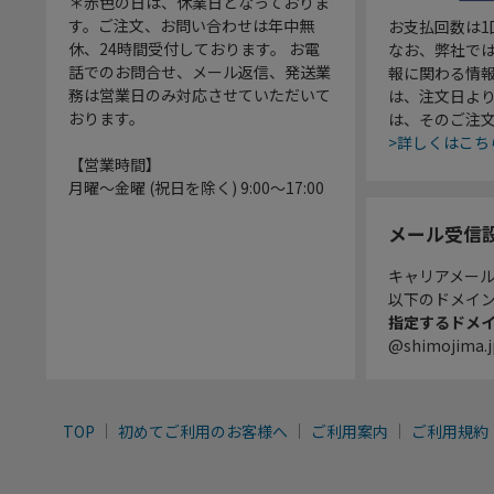
＊赤色の日は、休業日となっておりま
す。ご注文、お問い合わせは年中無
お支払回数は
休、24時間受付しております。 お電
なお、弊社では
話でのお問合せ、メール返信、発送業
報に関わる情
務は営業日のみ対応させていただいて
は、注文日よ
おります。
は、そのご注
>詳しくはこち
【営業時間】
月曜～金曜 (祝日を除く) 9:00～17:00
メール受信
キャリアメー
以下のドメイ
指定するドメ
@shimojima.j
TOP
初めてご利用のお客様へ
ご利用案内
ご利用規約