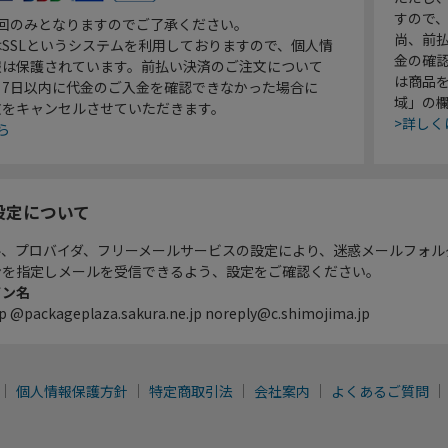
すので
1回のみとなりますのでご了承ください。
尚、前
SSLというシステムを利用しておりますので、個人情
金の確
報は保護されています。前払い決済のご注文について
は商品
り7日以内に代金のご入金を確認できなかった場合に
域」の
文をキャンセルさせていただきます。
>詳しく
ら
設定について
ル、プロバイダ、フリーメールサービスの設定により、迷惑メールフォル
ンを指定しメールを受信できるよう、設定をご確認ください。
イン名
p @packageplaza.sakura.ne.jp noreply@c.shimojima.jp
個人情報保護方針
特定商取引法
会社案内
よくあるご質問