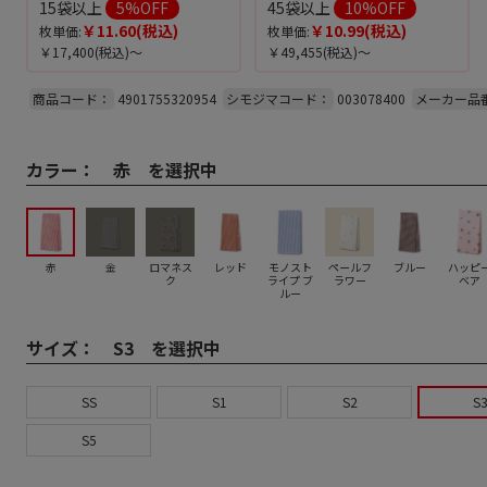
15袋以上
5
%OFF
45袋以上
10
%OFF
￥11.60
(税込)
￥10.99
(税込)
枚単価:
枚単価:
￥17,400
(税込)～
￥49,455
(税込)～
商品コード：
4901755320954
シモジマコード：
003078400
メーカー品
カラー：
赤 を選択中
赤
金
ロマネス
レッド
モノスト
ペールフ
ブルー
ハッピ
ク
ライプ ブ
ラワー
ベア
ルー
サイズ：
S3 を選択中
SS
S1
S2
S
S5