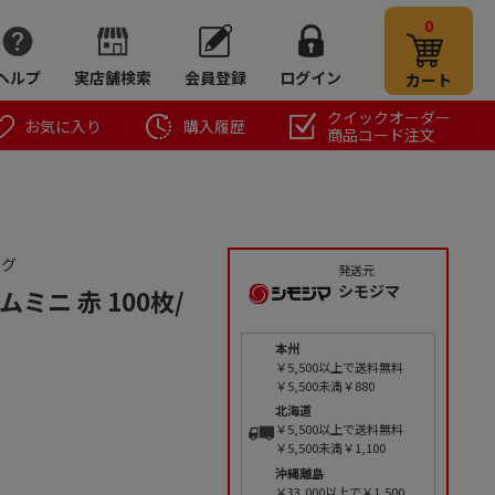
0
ヘルプ
実店舗検索
会員登録
ログイン
カート
クイックオーダー
お気に入り
購入履歴
商品コード注文
ッグ
発送元
シモジマ
ムミニ 赤 100枚/
本州
￥5,500以上で送料無料
￥5,500未満￥880
北海道
￥5,500以上で送料無料
￥5,500未満￥1,100
沖縄離島
￥33,000以上で￥1,500