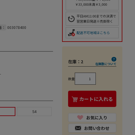
￥33,000未満￥3,000
平日AM11:00までの決済で
翌営業日発送※売掛除く
番：
003078400
配送不可地域はこちら
在庫：
2
在庫数について
ー
数量
カートに入れる
3
S4
お気に入り
お問い合わせ