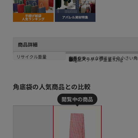
商品詳細
商品説明
メーカー名
シリーズ名
規格
カラー
重量
リサイクル重量
定番のチェック柄でマチの小さい角
シモジマ
ファンシーバッグ
S3
赤
●単品パッケージ重量:926g
8.8g
角底袋の人気商品との比較