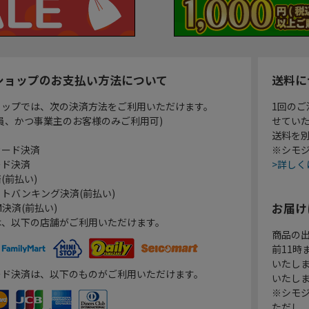
ショップのお支払い方法について
送料に
ョップでは、次の決済方法をご利用いただけます。
1回のご
員、かつ事業主のお客様のみご利用可)
せてい
送料を
カード決済
※シモジ
ード決済
>詳しく
(前払い)
トバンキング決済(前払い)
お届け
決済(前払い)
は、以下の店舗がご利用いただけます。
商品の
前11
いたし
ード決済は、以下のものがご利用いただけます。
いたし
※シモジ
ただし