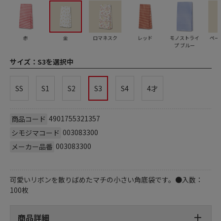
赤
金
ロマネスク
レッド
モノストライ
ペー
プ ブルー
サイズ：
S3を選択中
SS
S1
S2
S3
S4
4才
4901755321357
商品コード
003083300
シモジマコード
003083300
メーカー品番
可愛いリボンを散りばめたマチの小さい角底袋です。●入数：
100枚
商品詳細