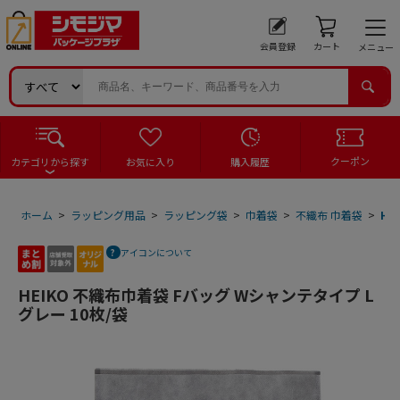
会員登録
カート
メニュー
クーポン
カテゴリから探す
お気に入り
購入履歴
ホーム
>
ラッピング用品
>
ラッピング袋
>
巾着袋
>
不織布 巾着袋
>
HE
アイコンについて
HEIKO 不織布巾着袋 Fバッグ Wシャンテタイプ L
グレー 10枚/袋