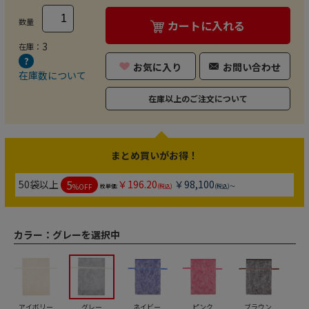
数量
カートに入れる
3
在庫：
お気に入り
お問い合わせ
在庫数について
在庫以上のご注文について
まとめ買いがお得！
5
50袋以上
￥196.20
￥98,100
%OFF
枚単価:
(税込)
(税込)～
カラー：
グレーを選択中
アイボリー
グレー
ネイビー
ピンク
ブラウン