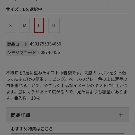
サイズ：
Lを選択中
S
M
L
LL
4901755334050
商品コード
008740456
シモジマコード
不織布を2層に重ねたギフト巾着袋です。両脇のリボンを引っ張
って結ぶだけの簡単ラッピング。ベースのグレー色の上に薄手の
白を重ねることで、やさしく上品なイメージのギフトに仕上がり
ます。底にマチがあって広がるので、見た目よりも容量がありま
す。●入数：10枚
商品詳細
おすすめ特集はこちら