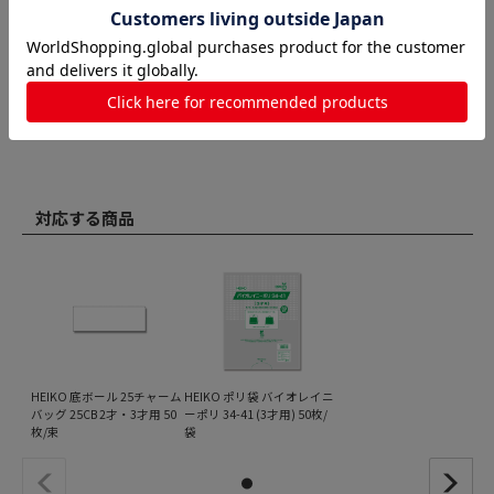
対応する商品
HEIKO 底ボール 25チャーム
HEIKO ポリ袋 バイオレイニ
バッグ 25CB 2才・3才用 50
ーポリ 34-41 (3才用) 50枚/
枚/束
袋