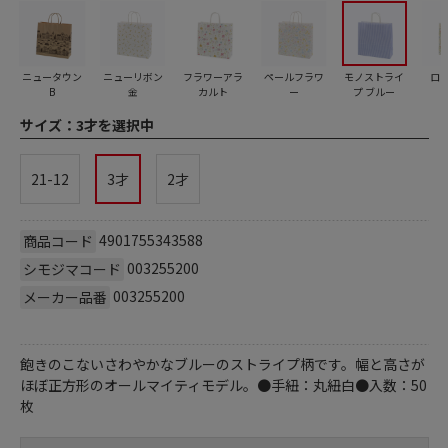
ニュータウン
ニューリボン
フラワーアラ
ペールフラワ
モノストライ
ロ
B
金
カルト
ー
プ ブルー
サイズ：
3才を選択中
21-12
3才
2才
4901755343588
商品コード
003255200
シモジマコード
003255200
メーカー品番
飽きのこないさわやかなブルーのストライプ柄です。幅と高さが
ほぼ正方形のオールマイティモデル。●手紐：丸紐白●入数：50
枚