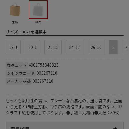
未晒
晒白
サイズ：
30-3を選択中
18-1
20-1
21-12
24-17
26-10
S
M
4901755348323
商品コード
003267110
シモジマコード
003267110
メーカー品番
もっとも汎用性の高い、プレーンな白無地の手提げ袋です。正面
から見るとほぼ正方形、マチ広の規格です。表面に艶のない、晒
クラフト紙を使用しております。●手紐：丸紐白●入数：50枚
商品詳細