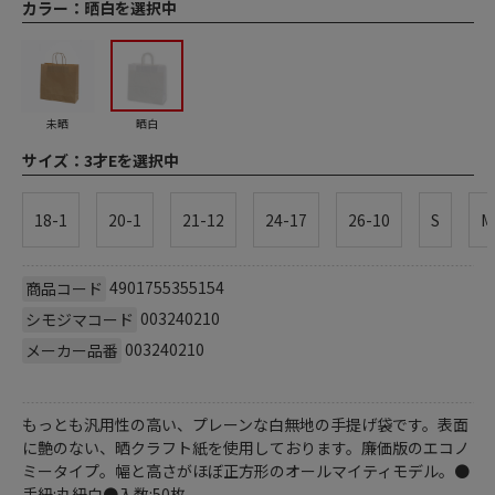
カラー：
晒白を選択中
未晒
晒白
サイズ：
3才Eを選択中
18-1
20-1
21-12
24-17
26-10
S
M
4901755355154
商品コード
003240210
シモジマコード
003240210
メーカー品番
もっとも汎用性の高い、プレーンな白無地の手提げ袋です。表面
に艶のない、晒クラフト紙を使用しております。廉価版のエコノ
ミータイプ。幅と高さがほぼ正方形のオールマイティモデル。●
手紐:丸紐白●入数:50枚