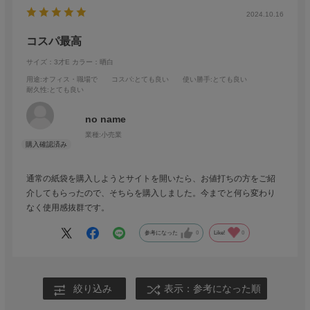
2024.10.16
コスパ最高
サイズ：3才E
カラー：晒白
用途
:オフィス・職場で
コスパ
:とても良い
使い勝手
:とても良い
耐久性
:とても良い
no name
業種:
小売業
通常の紙袋を購入しようとサイトを開いたら、お値打ちの方をご紹
介してもらったので、そちらを購入しました。今までと何ら変わり
なく使用感抜群です。
参考になった
0
Like!
0
絞り込み
表示：参考になった順