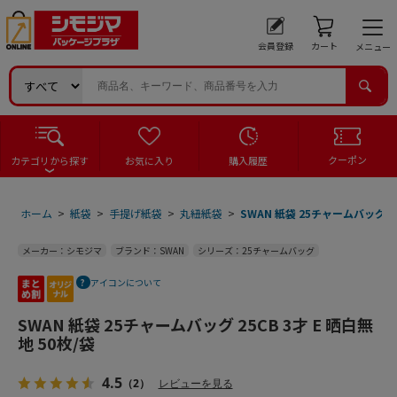
会員登録
カート
メニュー
クーポン
カテゴリから探す
お気に入り
購入履歴
ホーム
>
紙袋
>
手提げ紙袋
>
丸紐紙袋
>
SWAN 紙袋 25チャームバッグ 25
メーカー：シモジマ
ブランド：SWAN
シリーズ：25チャームバッグ
アイコンについて
SWAN 紙袋 25チャームバッグ 25CB 3才 E 晒白無
地 50枚/袋
4.5
（2）
レビューを見る