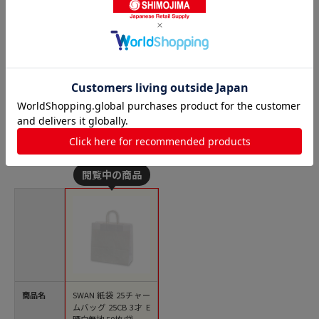
HEIKO 底ボール 25チャーム
HEIKO ポリ袋 バイオレイニ
バッグ 25CB 2才・3才用 50
ーポリ 34-41 (3才用) 50枚/
枚/束
袋
丸紐紙袋の人気商品との比較
商品名
SWAN 紙袋 25チャー
ムバッグ 25CB 3才 E
晒白無地 50枚/袋