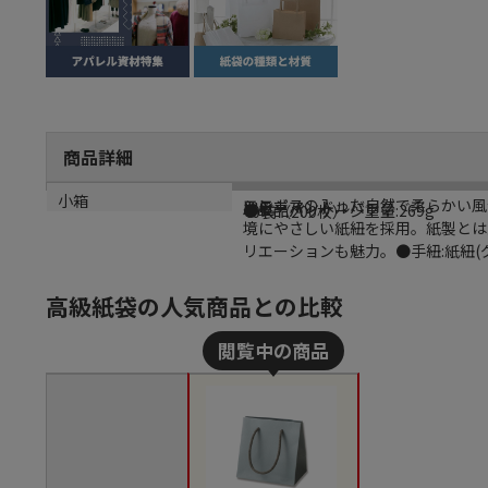
商品詳細
商品説明
メーカー名
シリーズ名
規格
カラー
重量
小箱
エンボスの入った自然で柔らかい風
シモジマ
カラーハンドルバッグ
MW
グレー
●単品パッケージ重量:269g
40袋（200枚）
境にやさしい紙紐を採用。紙製とは
リエーションも魅力。●手紐:紙紐(グ
高級紙袋の人気商品との比較