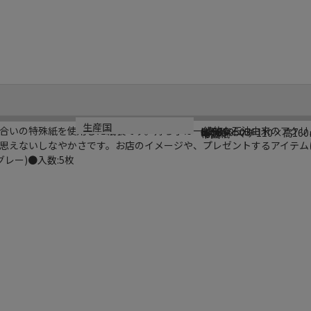
ブランド名
メーカー品番
サイズ
材質
生産国
合いの特殊紙を使用した紙袋です。持ち手は一般的な石油由来のアクリ
HEIKO
005390503
幅160×マチ110×高16
特殊紙
中国
思えないしなやかさです。お店のイメージや、プレゼントするアイテム
レー)●入数:5枚