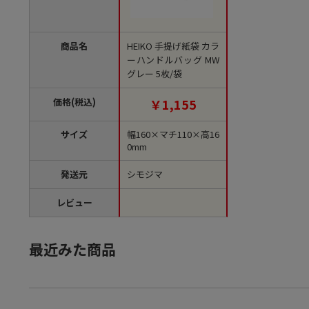
商品名
HEIKO 手提げ紙袋 カラ
ーハンドルバッグ MW
グレー 5枚/袋
価格(税込)
￥1,155
サイズ
幅160×マチ110×高16
0mm
発送元
シモジマ
レビュー
最近みた商品