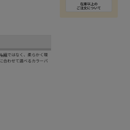
在庫以上の
ご注文について
ル紐ではなく、柔らかく環
0mm
に合わせて選べるカラーバ