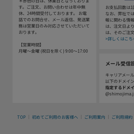
＊赤色の日は、休業日となっておりま
す。ご注文、お問い合わせは年中無
お支払回数は
休、24時間受付しております。 お電
なお、弊社では
話でのお問合せ、メール返信、発送業
報に関わる情
務は営業日のみ対応させていただいて
は、注文日よ
おります。
は、そのご注
>詳しくはこち
【営業時間】
月曜～金曜 (祝日を除く) 9:00～17:00
メール受信
キャリアメー
以下のドメイ
指定するドメ
@shimojima.j
TOP
初めてご利用のお客様へ
ご利用案内
ご利用規約