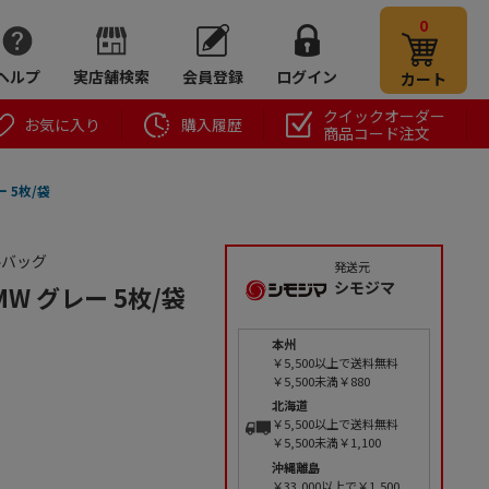
0
ヘルプ
実店舗検索
会員登録
ログイン
カート
クイックオーダー
お気に入り
購入履歴
商品コード注文
 5枚/袋
ルバッグ
発送元
シモジマ
W グレー 5枚/袋
本州
￥5,500以上で送料無料
￥5,500未満￥880
北海道
￥5,500以上で送料無料
￥5,500未満￥1,100
沖縄離島
￥33,000以上で￥1,500