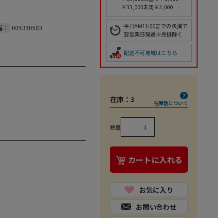
￥33,000未満￥3,000
平日AM11:00までの決済で
番：
005390503
翌営業日発送※売掛除く
配送不可地域はこちら
在庫：
3
在庫数について
数量
カートに入れる
お気に入り
お問い合わせ