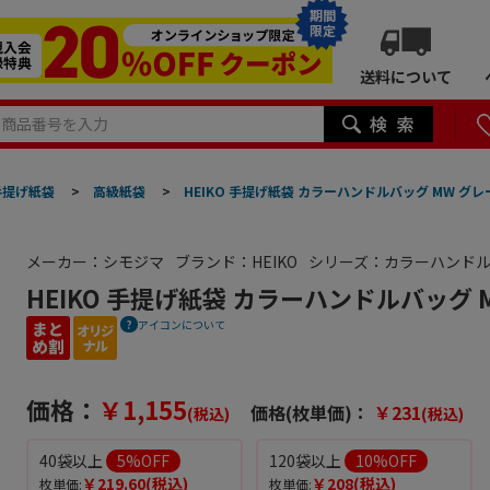
期間
限定
送料について
手提げ紙袋
>
高級紙袋
>
HEIKO 手提げ紙袋 カラーハンドルバッグ MW グレー
メーカー：シモジマ
ブランド：HEIKO
シリーズ：カラーハンド
HEIKO 手提げ紙袋 カラーハンドルバッグ M
アイコンについて
価格：
￥1,155
価格(枚単価)：
￥231
(税込)
(税込)
40袋以上
5
%OFF
120袋以上
10
%OFF
￥219.60
(税込)
￥208
(税込)
枚単価:
枚単価: