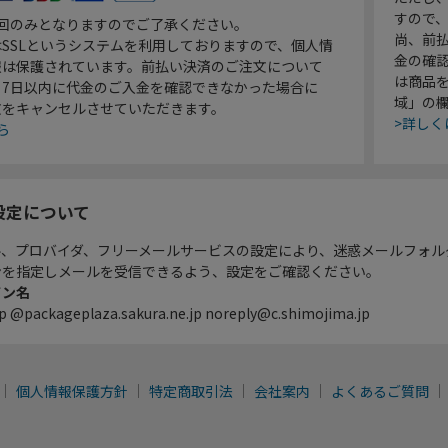
すので
1回のみとなりますのでご了承ください。
尚、前
SSLというシステムを利用しておりますので、個人情
金の確
報は保護されています。前払い決済のご注文について
は商品
り7日以内に代金のご入金を確認できなかった場合に
域」の
文をキャンセルさせていただきます。
>詳しく
ら
設定について
ル、プロバイダ、フリーメールサービスの設定により、迷惑メールフォル
ンを指定しメールを受信できるよう、設定をご確認ください。
イン名
p @packageplaza.sakura.ne.jp noreply@c.shimojima.jp
個人情報保護方針
特定商取引法
会社案内
よくあるご質問