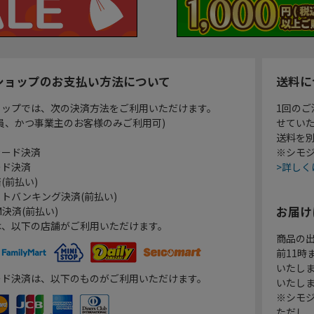
ショップのお支払い方法について
送料に
ョップでは、次の決済方法をご利用いただけます。
1回のご
員、かつ事業主のお客様のみご利用可)
せてい
送料を
カード決済
※シモジ
ード決済
>詳しく
(前払い)
トバンキング決済(前払い)
お届け
決済(前払い)
は、以下の店舗がご利用いただけます。
商品の
前11
いたし
ード決済は、以下のものがご利用いただけます。
いたし
※シモジ
ただし