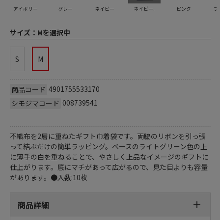
アイボリー
グレー
ネイビー
ネイビー.
ピンク
ブ
サイズ：
Mを選択中
S
M
4901755533170
商品コード
008739541
シモジマコード
不織布を2層に重ねたギフト巾着袋です。両脇のリボンを引っ張
って結ぶだけの簡単ラッピング。ベースのライトグリーン色の上
に薄手の白を重ねることで、やさしく上品なイメージのギフトに
仕上がります。底にマチがあって広がるので、見た目よりも容量
があります。●入数:10枚
商品詳細