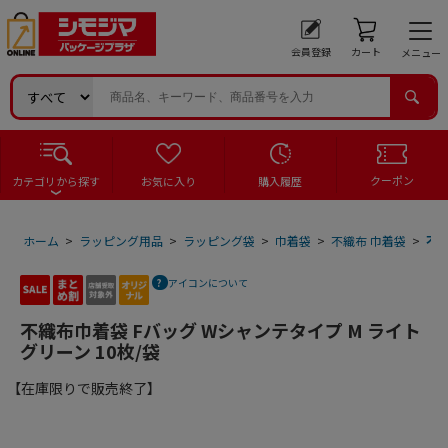
会員登録
カート
メニュー
クーポン
カテゴリから探す
お気に入り
購入履歴
ホーム
>
ラッピング用品
>
ラッピング袋
>
巾着袋
>
不織布 巾着袋
>
不織
アイコンについて
不織布巾着袋 Fバッグ Wシャンテタイプ M ライト
グリーン 10枚/袋
【在庫限りで販売終了】