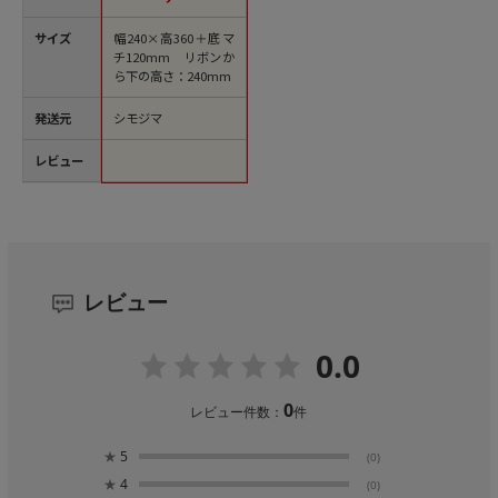
サイズ
幅240×高360＋底マ
チ120mm リボンか
ら下の高さ：240mm
発送元
シモジマ
レビュー
レビュー
0.0
0
レビュー件数：
件
★
5
(0)
★
4
(0)