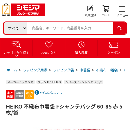
会員登録
カート
メニュー
クーポン
カテゴリから探す
お気に入り
購入履歴
ホーム
>
ラッピング用品
>
ラッピング袋
>
巾着袋
>
不織布 巾着袋
>
HE
メーカー：シモジマ
ブランド：HEIKO
シリーズ：Fシャンテバッグ
アイコンについて
HEIKO 不織布巾着袋 Fシャンテバッグ 60-85 赤 5
枚/袋