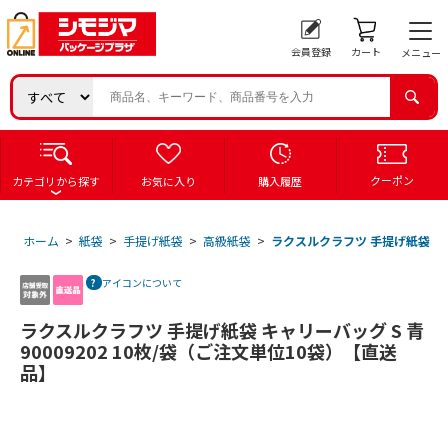
会員登録
カート
メニュー
クーポン
カテゴリから探す
お気に入り
購入履歴
ホーム
>
紙袋
>
手提げ紙袋
>
高級紙袋
>
ラクスルクラフツ 手提げ紙袋 キャリ
アイコンについて
ラクスルクラフツ 手提げ紙袋 キャリーバッグ S 青
90009202 10枚/袋（ご注文単位10袋）【直送
品】