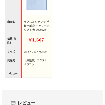
商品名
ラクスルクラフツ 手
提げ紙袋 キャリーバ
ッグ S 青 90009202 1
0枚/袋（ご注文単位1
0袋）【直送品】
価格(税
￥1,607
込)
サイズ
W33×D11×H28cm
発送元
【直送品】ラクスル
クラフツ
レビュー
レビュー