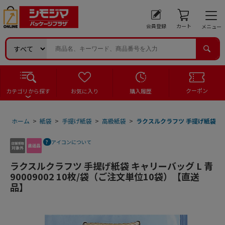
会員登録
カート
メニュー
クーポン
カテゴリから探す
お気に入り
購入履歴
ホーム
>
紙袋
>
手提げ紙袋
>
高級紙袋
>
ラクスルクラフツ 手提げ紙袋 キャリ
アイコンについて
ラクスルクラフツ 手提げ紙袋 キャリーバッグ L 青
90009002 10枚/袋（ご注文単位10袋）【直送
品】