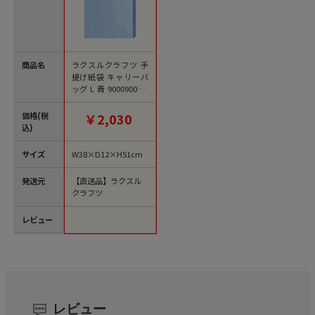
商品名
ラクスルクラフツ 手
提げ紙袋 キャリーバ
ッグ L 青 90009002 1
0枚/袋（ご注文単位1
0袋）【直送品】
価格(税
￥2,030
込)
サイズ
W38×D12×H51cm
発送元
【直送品】ラクスル
クラフツ
レビュー
レビュー