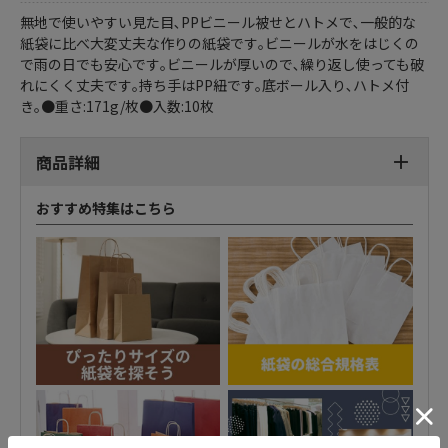
無地で使いやすい見た目､PPビニール被せとハトメで､一般的な
紙袋に比べ大変丈夫な作りの紙袋です｡ビニールが水をはじくの
で雨の日でも安心です｡ビニールが厚いので､繰り返し使っても破
れにくく丈夫です｡持ち手はPP紐です｡底ボール入り､ハトメ付
き｡●重さ:171g/枚●入数:10枚
商品詳細
おすすめ特集はこちら