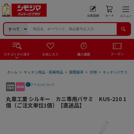
会員登録
カート
メニュー
クーポン
カテゴリから探す
お気に入り
購入履歴
ホーム
>
キッチン用品・厨房用品
>
調理器具
>
刃物
>
キッチンバサミ
>
アイコンについて
丸章工業 シルキー カニ専用バサミ KUS-210 1
個（ご注文単位1個）【直送品】