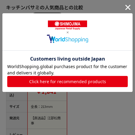
キッチンバサミの人気商品との比較
商品名
丸章工業 シルキー
カニ専用バサミ KUS
-210 1個（ご注文単位
1個）【直送品】
価格(税
￥1,841
込)
サイズ
全長：213mm
発送元
【直送品】江部松商
事
レビュー