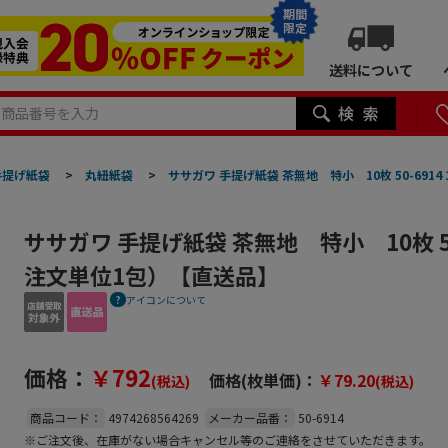
期間
限定
送料について
手提げ紙袋
>
丸紐紙袋
>
ササガワ 手提げ紙袋 茶無地 特小 10枚 50-691
ササガワ 手提げ紙袋 茶無地 特小 10枚 50
注文単位1包）【直送品】
アイコンについて
価格：
￥792
価格(枚単価)：
￥79.20
(税込)
(税込)
商品コード：
4974268564269
メーカー品番：
50-6914
※ご注文後、在庫がない場合キャンセル等のご連絡をさせていただきます。