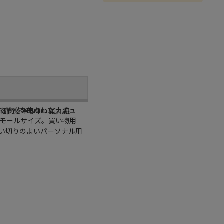
の質感を生かしたナチュ
m×高さ210mm
m2）／持ち手：紙丸紐
モールサイズ。買い物用
い切りのよいパーソナル用