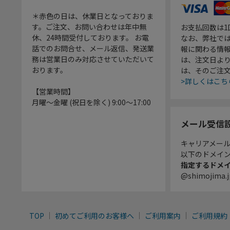
＊赤色の日は、休業日となっておりま
す。ご注文、お問い合わせは年中無
お支払回数は
休、24時間受付しております。 お電
なお、弊社では
話でのお問合せ、メール返信、発送業
報に関わる情
務は営業日のみ対応させていただいて
は、注文日よ
おります。
は、そのご注
>詳しくはこち
【営業時間】
月曜～金曜 (祝日を除く) 9:00～17:00
メール受信
キャリアメー
以下のドメイ
指定するドメ
@shimojima.j
TOP
初めてご利用のお客様へ
ご利用案内
ご利用規約