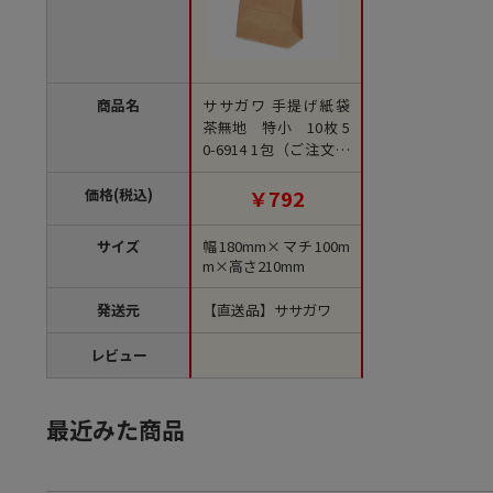
商品名
ササガワ 手提げ紙袋
茶無地 特小 10枚 5
0-6914 1包（ご注文単
位1包）【直送品】
価格(税込)
￥792
サイズ
幅180mm×マチ100m
m×高さ210mm
発送元
【直送品】ササガワ
レビュー
最近みた商品