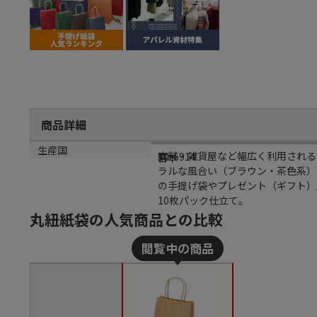
商品詳細
商品説明
メーカー品番
カラー
生産国
衣料・雑貨屋など幅広く利用される
50-6914
茶
日本
ラルな風合い（ブラウン・茶色系）
の手提げ袋やプレゼント（ギフト）
10枚パック仕立て。
丸紐紙袋の人気商品との比較