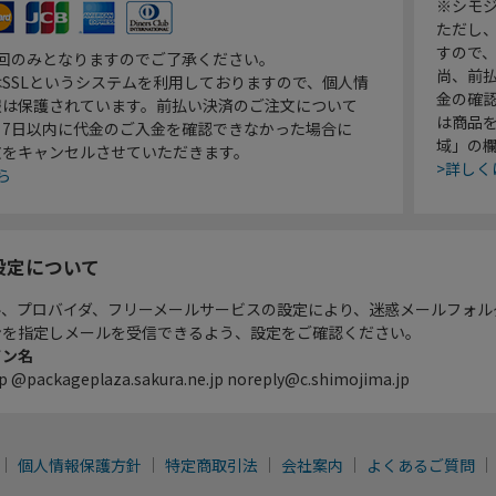
※シモジ
ただし
すので
1回のみとなりますのでご了承ください。
尚、前
SSLというシステムを利用しておりますので、個人情
金の確
報は保護されています。前払い決済のご注文について
は商品
り7日以内に代金のご入金を確認できなかった場合に
域」の
文をキャンセルさせていただきます。
>詳しく
ら
設定について
ル、プロバイダ、フリーメールサービスの設定により、迷惑メールフォル
ンを指定しメールを受信できるよう、設定をご確認ください。
イン名
p @packageplaza.sakura.ne.jp noreply@c.shimojima.jp
個人情報保護方針
特定商取引法
会社案内
よくあるご質問