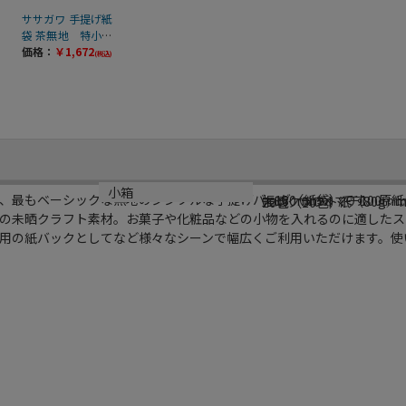
ササガワ 手提げ紙
袋 茶無地 特小
25枚 50-5914 1包
価格：
￥1,672
(税込)
（ご注文単位1
包）【直送品】
サイズ
材質
小箱
、最もベーシックな無地のシンプルな手提げバッグ（紙袋）です。原紙
幅180mm×マチ100m
未晒クラフト紙（80g／
20包（20包）
の未晒クラフト素材。お菓子や化粧品などの小物を入れるのに適したス
用の紙バックとしてなど様々なシーンで幅広くご利用いただけます。使