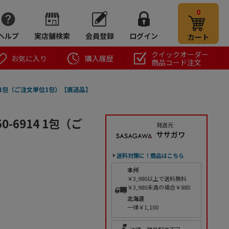
0
ヘルプ
実店舗検索
会員登録
ログイン
カート
クイックオーダー
お気に入り
購入履歴
商品コード注文
4 1包（ご注文単位1包）【直送品】
-6914 1包（ご
発送元
ササガワ
送料対策に！商品はこちら
本州
￥3,980以上で送料無料
￥3,980未満の場合￥880
北海道
一律￥1,100