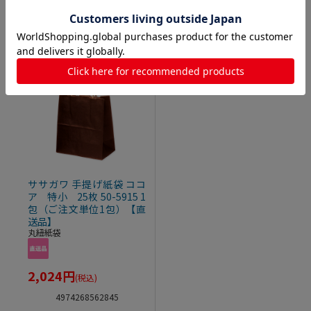
入数違い商品
1
ササガワ 手提げ紙袋 ココ
ア 特小 25枚 50-5915 1
包（ご注文単位1包）【直
送品】
丸紐紙袋
2,024
円
(税込)
4974268562845