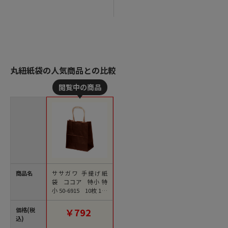
丸紐紙袋の人気商品との比較
商品名
ササガワ 手提げ紙
袋 ココア 特小 特
小 50-6915 10枚 1包
（ご注文単位1包）
【直送品】
価格(税
￥792
込)