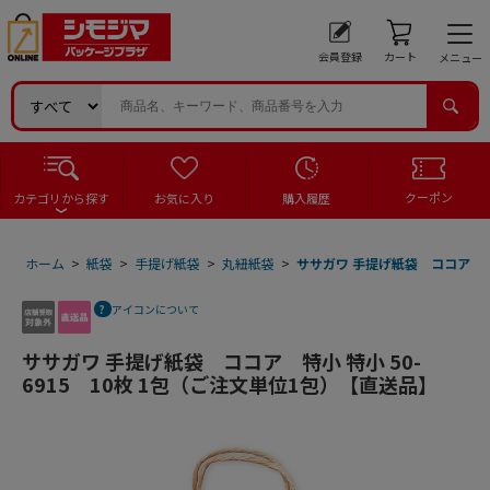
会員登録
カート
メニュー
クーポン
カテゴリから探す
お気に入り
購入履歴
ホーム
>
紙袋
>
手提げ紙袋
>
丸紐紙袋
>
ササガワ 手提げ紙袋 ココア 特小
アイコンについて
ササガワ 手提げ紙袋 ココア 特小 特小 50-
6915 10枚 1包（ご注文単位1包）【直送品】