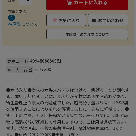
数量
カートに入れる
あり
在庫：
お気に入り
お問い合わせ
在庫数について
在庫以上のご注文について
4994808060051
商品コード
6177300
メーカー品番
●木芯入り●従来の木製スパテラは欠ける・焦げる・ひび割れす
る、或いは削れることにより木片が食材に混入する恐れがあり、
衛生管理上の最大の問題点でした。超高分子量ポリマーUMSP製
を使用することによりそれを解消しました。さらに軽量です。●
使用上の注意。ガス回転鍋など直火でのルー造りでは、200℃前
後の高温状態が連続して作用しますので、ご使用は遠慮下さい。
煮沸、熱湯消毒、一般の殺菌漂白剤、紫外線殺菌庫は、OKで
す。●耐熱温度：130度●重量：780g