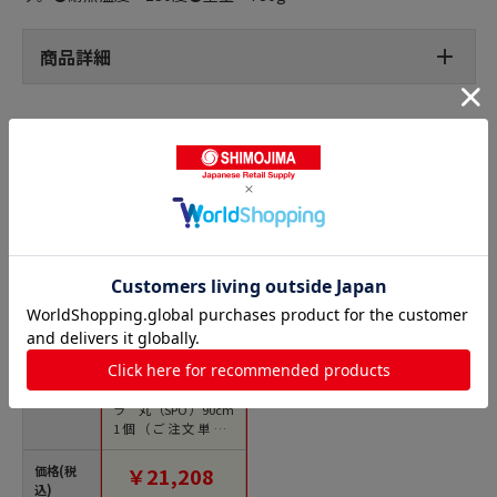
商品詳細
スパチュラの人気商品との比較
商品名
ハイテク・スパテ
ラ 丸（SPO）90cm
1個（ご注文単位1
個）【直送品】
価格(税
￥21,208
込)