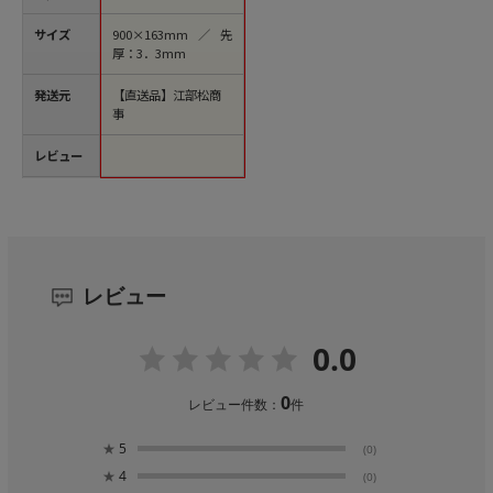
サイズ
900×163mm／先
厚：3．3mm
発送元
【直送品】江部松商
事
レビュー
レビュー
0.0
0
レビュー件数：
件
★
5
(0)
★
4
(0)