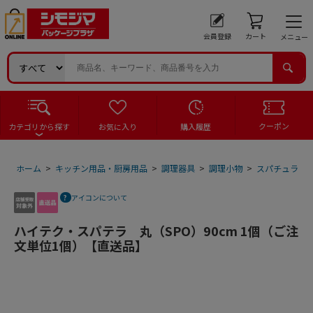
会員登録
カート
メニュー
クーポン
カテゴリから探す
お気に入り
購入履歴
ホーム
>
キッチン用品・厨房用品
>
調理器具
>
調理小物
>
スパチュラ
>
アイコンについて
ハイテク・スパテラ 丸（SPO）90cm 1個（ご注
文単位1個）【直送品】