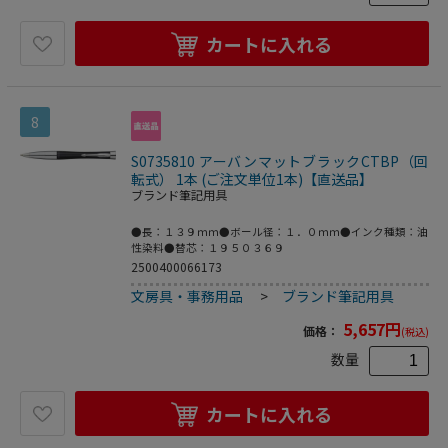
カートに入れる
8
S0735810 アーバンマットブラックCTBP（回
転式） 1本 (ご注文単位1本)【直送品】
ブランド筆記用具
●長：１３９ｍｍ●ボール径：１．０ｍｍ●インク種類：油
性染料●替芯：１９５０３６９
2500400066173
文房具・事務用品
>
ブランド筆記用具
5,657
円
価格：
(税込)
数量
カートに入れる