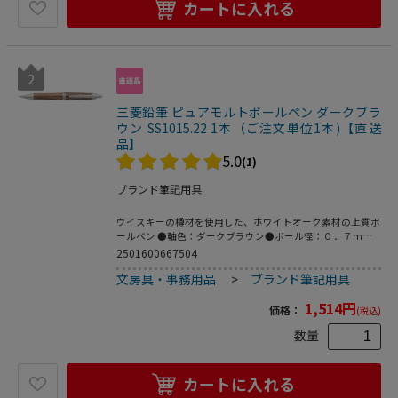
カートに入れる
2
三菱鉛筆 ピュアモルトボールペン ダークブラ
ウン SS1015.22 1本（ご注文単位1本)【直送
品】
5.0
(1)
ブランド筆記用具
ウイスキーの樽材を使用した、ホワイトオーク素材の上質ボ
ールペン ●軸色：ダークブラウン●ボール径：０．７ｍｍ
●インク色：黒●機構：ノック式●軸材質：木（ウイスキー
2501600667504
熟成後の樽を再加工）、クリップ／鋼材●サイズ：軸径φ１
文房具・事務用品
>
ブランド筆記用具
２．６×厚さ１６．０×全長１３７．２ｍｍ●重量：２８．
０ｇ●替芯品番：Ｓ－７Ｌ●注文単位：１本●グリーン購入
1,514
円
法適合●ＧＰＮエコ商品ねっと掲載
価格：
(税込)
数量
カートに入れる