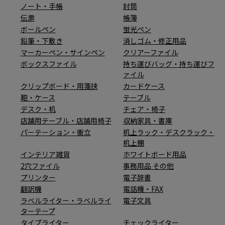
ノート・手帳
封筒
伝票
帳簿
ボールペン
蛍光ペン
鉛筆・下敷き
消しゴム・修正用品
マーカーペン・サインペン
クリアーファイル
ボックスファイル
持ち運びバッグ・持ち運びフ
ァイル
クリップボード・用箋挟
カードケース
鞄・ケース
テーブル
デスク・机
チェア・椅子
店舗用テーブル・店舗用椅子
収納家具・書庫
パーテーション・衝立
机上ラック・デスクラック・
机上棚
インテリア雑貨
ホワイトボード用品
2穴ファイル
事務用品 その他
プリンター
電子辞書
翻訳機
電話機・FAX
ラベルライター・ラベルライ
電子文具
ターテープ
タイプライター
チェックライター