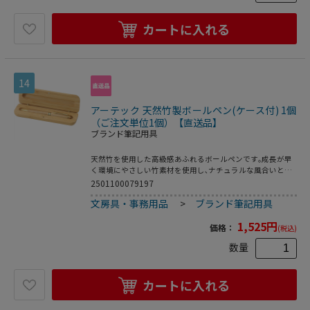
カートに入れる
14
アーテック 天然竹製ボールペン(ケース付) 1個
（ご注文単位1個）【直送品】
ブランド筆記用具
天然竹を使用した高級感あふれるボールペンです｡成長が早
く環境にやさしい竹素材を使用し､ナチュラルな風合いと温
かみのある質感が手に馴染みます｡専用ケース付きで贈り物
2501100079197
や企業ノベルティ､記念品にもおすすめです｡●ボールペ
文房具・事務用品
>
ブランド筆記用具
ン:φ15×140mm､ケース:172×53×25mm●ボールペン×1､
専用ケース×1●天然素材を使用しておりますので､木目や色
1,525
円
味には個体差がある場合がございます｡
価格：
(税込)
数量
カートに入れる