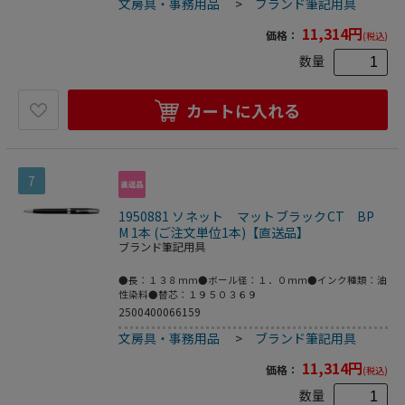
文房具・事務用品
>
ブランド筆記用具
11,314
円
価格：
(税込)
数量
カートに入れる
7
1950881 ソネット マットブラックCT BP
M 1本 (ご注文単位1本)【直送品】
ブランド筆記用具
●長：１３８ｍｍ●ボール径：１．０ｍｍ●インク種類：油
性染料●替芯：１９５０３６９
2500400066159
文房具・事務用品
>
ブランド筆記用具
11,314
円
価格：
(税込)
数量