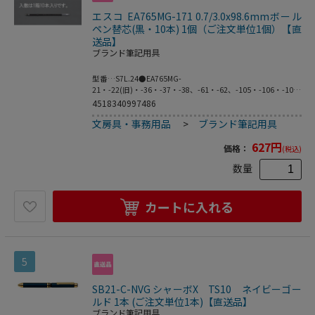
エスコ EA765MG-171 0.7/3.0x98.6mmボール
ペン替芯(黒・10本) 1個（ご注文単位1個）【直
送品】
ブランド筆記用具
型番…S7L.24●EA765MG-
21・-22(旧)・-36・-37・-38、-61・-62、-105・-106・-107
用●サイズ…軸径φ3.0×98.6mm●インク色…黒●ボール
4518340997486
径…0.7mm●入数…10本●梱包サイズ:3×99×3●梱包重量
文房具・事務用品
>
ブランド筆記用具
20g
627
円
価格：
(税込)
数量
カートに入れる
5
SB21-C-NVG シャーボX TS10 ネイビーゴー
ルド 1本 (ご注文単位1本)【直送品】
ブランド筆記用具