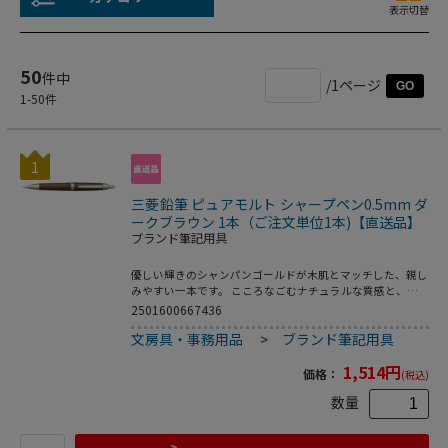
表示切替
50
件中
/1ページ
GO
1
-
50
件
1
三菱鉛筆 ピュアモルト シャープペン0.5mm ダ
ークブラウン 1本（ご注文単位1本)【直送品】
ブランド筆記用具
優しい輝きのシャンパンゴールドが木肌とマッチした、親し
みやすい一本です。 こころなごむナチュラルな質感と、文
字に伝わる優しいぬくもり。自然な色調とフォルムがあたた
2501600667436
かさを感じさせます。 ●軸色：ダークブラウン●芯径：
文房具・事務用品
>
ブランド筆記用具
０．５ｍｍ●機構：ノック式●軸材質：木（ウイスキー熟成
後の樽を再加工）、クリップ／鋼材●サイズ：軸径φ１２．
1,514
円
６×厚さ１６．０×全長１４０．２ｍｍ●重量：２８．５ｇ
価格：
(税込)
●替消しゴム品番：ＳＫＧ（シャープ消しゴムＧ）●注文単
数量
位：１本●グリーン購入法適合●ＧＰＮエコ商品ねっと掲載
※メーカーの都合により、パッケージ・仕様等は予告なく変
更になる場合がございます。