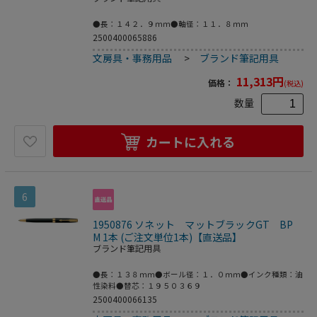
●長：１４２．９ｍｍ●軸径：１１．８ｍｍ
2500400065886
文房具・事務用品
>
ブランド筆記用具
11,313
円
価格：
(税込)
数量
カートに入れる
6
1950876 ソネット マットブラックGT BP
M 1本 (ご注文単位1本)【直送品】
ブランド筆記用具
●長：１３８ｍｍ●ボール径：１．０ｍｍ●インク種類：油
性染料●替芯：１９５０３６９
2500400066135