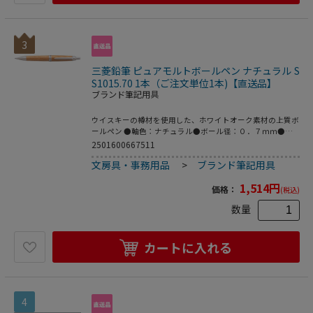
3
三菱鉛筆 ピュアモルトボールペン ナチュラル S
S1015.70 1本（ご注文単位1本)【直送品】
ブランド筆記用具
ウイスキーの樽材を使用した、ホワイトオーク素材の上質ボ
ールペン ●軸色：ナチュラル●ボール径：０．７ｍｍ●イ
ンク色：黒●機構：ノック式●軸材質：木（ウイスキー熟成
2501600667511
後の樽を再加工）、クリップ／鋼材●サイズ：軸径φ１２．
文房具・事務用品
>
ブランド筆記用具
６×厚さ１６．０×全長１３７．２ｍｍ●重量：２８．０ｇ
●替芯品番：Ｓ－７Ｌ●注文単位：１本●グリーン購入法適
1,514
円
合●ＧＰＮエコ商品ねっと掲載
価格：
(税込)
数量
カートに入れる
4