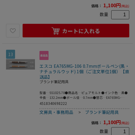
1,100
円
価格：
(税込)
数量
カートに入れる
13
エスコ EA765MG-106 0.7mmボールペン(黒・
ナチュラルウッド) 1個（ご注文単位1個）【直
送品】
ブランド筆記用具
型番…SS1025.70●商品名…ピュアモルト●インク色…黒●
全長…132.2mm●ボール径…0.7mm●替芯…EA765MG-
171(黒)、-172(赤)●ボディーカラー…ナチュラルウッド●
4518340698222
入数…1本●梱包サイズ:14×133×14●梱包重量20g
文房具・事務用品
>
ブランド筆記用具
1,100
円
価格：
(税込)
数量