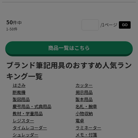
50
件中
/1ページ
GO
1
-
50
件
商品一覧はこちら
ブランド筆記用具のおすすめ人気ラン
キング一覧
はさみ
カッター
断裁機
掲示用品
製図用品
製本用品
慶弔用品・式典用品
名札・腕章
教材・学童用品
小物収納
レジスター
電卓
タイムレコーダー
ラミネーター
シュレッダー
メモ・付箋