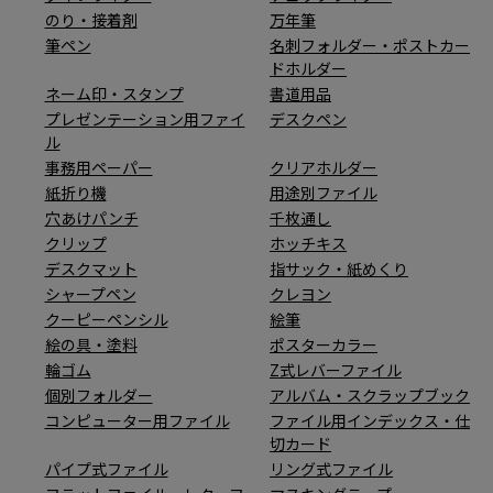
のり・接着剤
万年筆
筆ペン
名刺フォルダー・ポストカー
ドホルダー
ネーム印・スタンプ
書道用品
プレゼンテーション用ファイ
デスクペン
ル
事務用ペーパー
クリアホルダー
紙折り機
用途別ファイル
穴あけパンチ
千枚通し
クリップ
ホッチキス
デスクマット
指サック・紙めくり
シャープペン
クレヨン
クーピーペンシル
絵筆
絵の具・塗料
ポスターカラー
輪ゴム
Z式レバーファイル
個別フォルダー
アルバム・スクラップブック
コンピューター用ファイル
ファイル用インデックス・仕
切カード
パイプ式ファイル
リング式ファイル