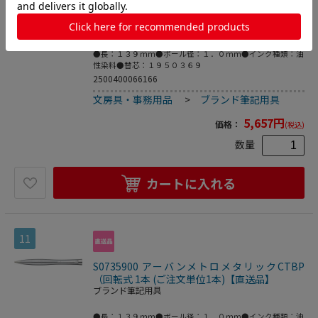
2143450 アーバン マジェンタCT BP（回転
式） 1本 (ご注文単位1本)【直送品】
ブランド筆記用具
●長：１３９ｍｍ●ボール径：１．０ｍｍ●インク種類：油
性染料●替芯：１９５０３６９
2500400066166
文房具・事務用品
>
ブランド筆記用具
5,657
円
価格：
(税込)
数量
カートに入れる
11
S0735900 アーバンメトロメタリックCTBP
（回転式 1本 (ご注文単位1本)【直送品】
ブランド筆記用具
●長：１３９ｍｍ●ボール径：１．０ｍｍ●インク種類：油