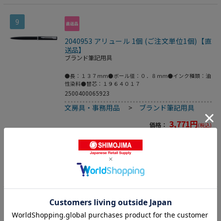
9
2040953 アリュール 1個 (ご注文単位1個)【直
送品】
ブランド筆記用具
●長：１３７ｍｍ●ボール径：０．８ｍｍ●インク種類：油
性染料●替芯：１９６４０１７
2500400065923
文房具・事務用品
>
ブランド筆記用具
3,771
円
価格：
(税込)
数量
カートに入れる
10