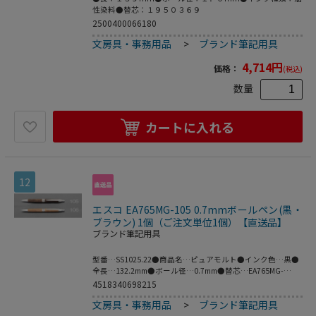
性染料●替芯：１９５０３６９
2500400066180
文房具・事務用品
>
ブランド筆記用具
4,714
円
価格：
(税込)
数量
カートに入れる
12
エスコ EA765MG-105 0.7mmボールペン(黒・
ブラウン) 1個（ご注文単位1個）【直送品】
ブランド筆記用具
型番…SS1025.22●商品名…ピュアモルト●インク色…黒●
全長…132.2mm●ボール径…0.7mm●替芯…EA765MG-
171(黒)、-172(赤)●ボディーカラー…ダークブラウン●入
4518340698215
数…1本●梱包サイズ:14×133×14●梱包重量20g
文房具・事務用品
>
ブランド筆記用具