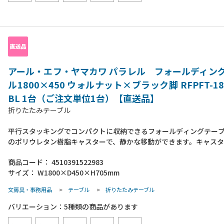
アール・エフ・ヤマカワ パラレル フォールディン
ル1800×450 ウォルナット×ブラック脚 RFPFT-18
BL 1台（ご注文単位1台）【直送品】
折りたたみテーブル
平行スタッキングでコンパクトに収納できるフォールディングテー
のポリウレタン樹脂キャスターで、静かな移動ができます。キャス
を微調整出来るアジャスト機能付きます。天板は四隅すべて丸角で
商品コード：
4510391522983
アウトの際には中央に配線逃し用の隙間ができます。●組立時間：2
サイズ：
W1800×D450×H705mm
約20分（要プラスドライバー）●付属品：六角レンチ・スパナ●天
重：約30Kg●フレーム・脚部材質：スチール（粉体塗装）
文房具・事務用品
>
テーブル
>
折りたたみテーブル
バリエーション：
5
種類の商品があります