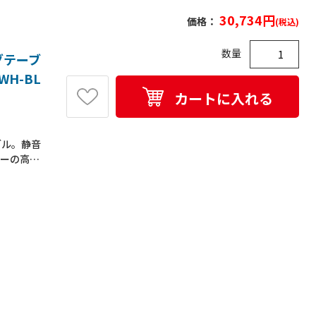
30,734
円
価格：
(税込)
数量
グテーブ
WH-BL
カートに入れる
ブル。静音
ターの高さ
、島型レイ
人以上で
板耐荷