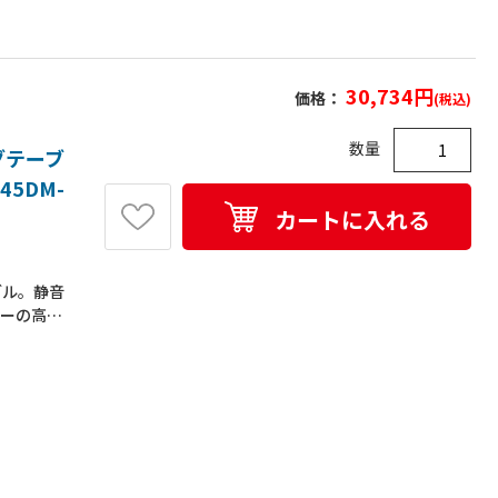
30,734
円
価格：
(税込)
数量
グテーブ
45DM-
カートに入れる
ブル。静音
ターの高さ
、島型レイ
人以上で
板耐荷