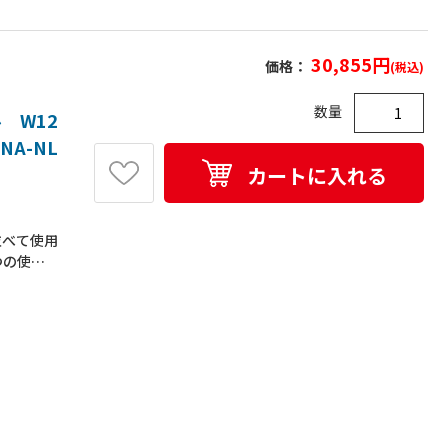
30,855
円
価格：
(税込)
数量
 W12
NA-NL
カートに入れる
並べて使用
つの使い
頂けます。
には鞄類
テーション
使用頂けま
き物などを
要プラス