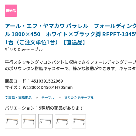
アール・エフ・ヤマカワ パラレル フォールディン
ル 1800×450 ホワイト×ブラック脚 RFPFT-1845
1台（ご注文単位1台）【直送品】
折りたたみテーブル
平行スタッキングでコンパクトに収納できるフォールディングテー
のポリウレタン樹脂キャスターで、静かな移動ができます。キャス
を微調整出来るアジャスト機能付きます。天板は四隅すべて丸角で
商品コード：
4510391522969
アウトの際には中央に配線逃し用の隙間ができます。●組立時間：2
サイズ：
W1800×D450×H705mm
約20分（要プラスドライバー）●付属品：六角レンチ・スパナ●天
重：約30Kg●フレーム・脚部材質：スチール（粉体塗装）
文房具・事務用品
>
テーブル
>
折りたたみテーブル
バリエーション：
5
種類の商品があります