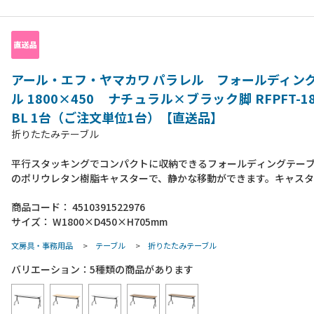
アール・エフ・ヤマカワ パラレル フォールディン
ル 1800×450 ナチュラル×ブラック脚 RFPFT-18
BL 1台（ご注文単位1台）【直送品】
折りたたみテーブル
平行スタッキングでコンパクトに収納できるフォールディングテー
のポリウレタン樹脂キャスターで、静かな移動ができます。キャス
を微調整出来るアジャスト機能付きます。天板は四隅すべて丸角で
商品コード：
4510391522976
アウトの際には中央に配線逃し用の隙間ができます。●組立時間：2
サイズ：
W1800×D450×H705mm
約20分（要プラスドライバー）●付属品：六角レンチ・スパナ●天
重：約30Kg●フレーム・脚部材質：スチール（粉体塗装）
文房具・事務用品
>
テーブル
>
折りたたみテーブル
バリエーション：
5
種類の商品があります