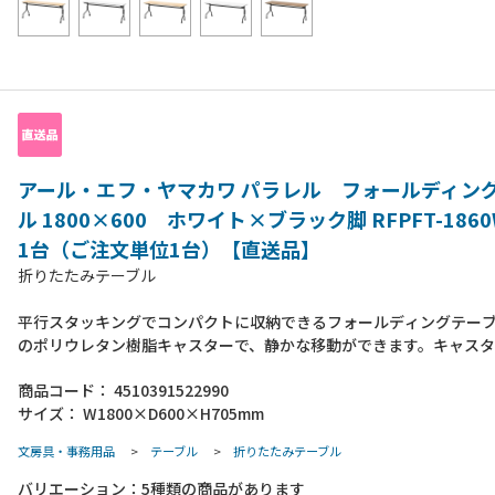
アール・エフ・ヤマカワ パラレル フォールディン
ル 1800×600 ホワイト×ブラック脚 RFPFT-1860
1台（ご注文単位1台）【直送品】
折りたたみテーブル
平行スタッキングでコンパクトに収納できるフォールディングテー
のポリウレタン樹脂キャスターで、静かな移動ができます。キャス
を微調整出来るアジャスト機能付きます。天板は四隅すべて丸角で
商品コード：
4510391522990
アウトの際には中央に配線逃し用の隙間ができます。●組立時間：2
サイズ：
W1800×D600×H705mm
約20分（要プラスドライバー）●付属品：六角レンチ・スパナ●天
重：約30Kg●フレーム・脚部材質：スチール（粉体塗装）
文房具・事務用品
>
テーブル
>
折りたたみテーブル
バリエーション：
5
種類の商品があります