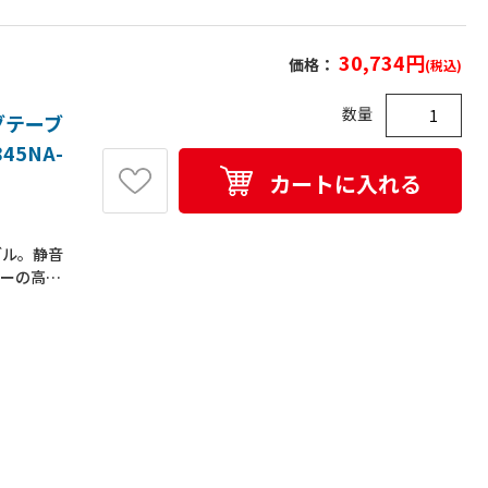
30,734
円
価格：
(税込)
数量
グテーブ
45NA-
カートに入れる
ブル。静音
ターの高さ
、島型レイ
人以上で
板耐荷