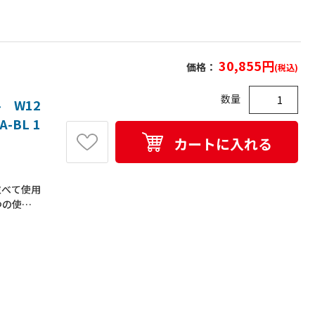
30,855
円
価格：
(税込)
数量
 W12
-BL 1
カートに入れる
並べて使用
つの使い
頂けます。
には鞄類
テーション
使用頂けま
き物などを
要プラス