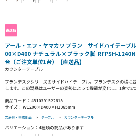
アール・エフ・ヤマカワ プラン サイドハイテーブル
00×D400 ナチュラル×ブラック脚 RFPSH-1240NA
台（ご注文単位1台）【直送品】
カウンターテーブル
プランデスクシリーズのサイドハイテーブル。プランデスクの横に
します。この製品はユーザーの姿勢によって機能が変化し、1台で2
方が可能です。【座っている場合】大容量の収納家具としてご使用
商品コード：
4510391522815
棚板上にA4ファイルや事務雑貨などを収納でき、棚板背面のフック
サイズ：
W1200×D400×H1085mm
を掛けることが可能です。また、隣の席との距離を適度に遮るパー
としても活躍します。【立ち上がった場合】ハイテーブルとしてご
文房具・事務用品
>
テーブル
>
カウンターテーブル
す。天板を作業面として、隣の席の人との簡易的な打ち合わせや書
行うことが可能です。●組み立て式●組立時間：2人以上で約20分（
バリエーション：
4
種類の商品があります
ドライバー）●付属品：フック1個●アジャスター材質：PP