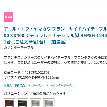
アール・エフ・ヤマカワ プラン サイドハイテーブル
00×D400 ナチュラル×ナチュラル脚 RFPSH-1240
1台（ご注文単位1台）【直送品】
カウンターテーブル
プランデスクシリーズのサイドハイテーブル。プランデスクの横に
します。この製品はユーザーの姿勢によって機能が変化し、1台で2
方が可能です。【座っている場合】大容量の収納家具としてご使用
商品コード：
4510391522808
棚板上にA4ファイルや事務雑貨などを収納でき、棚板背面のフック
サイズ：
W1200×D400×H1085mm
を掛けることが可能です。また、隣の席との距離を適度に遮るパー
としても活躍します。【立ち上がった場合】ハイテーブルとしてご
文房具・事務用品
>
テーブル
>
カウンターテーブル
す。天板を作業面として、隣の席の人との簡易的な打ち合わせや書
行うことが可能です。●組み立て式●組立時間：2人以上で約20分（
バリエーション：
4
種類の商品があります
ドライバー）●付属品：フック1個●アジャスター材質：PP