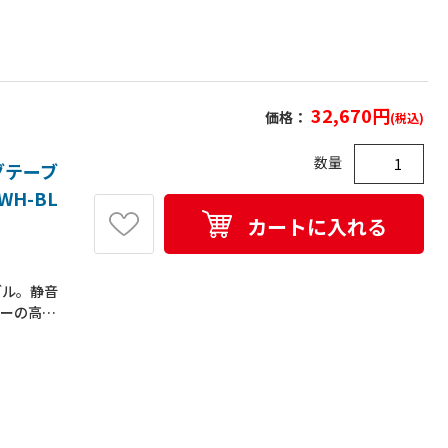
32,670
円
価格：
(税込)
数量
グテーブ
WH-BL
カートに入れる
ブル。静音
ターの高さ
、島型レイ
人以上で
板耐荷