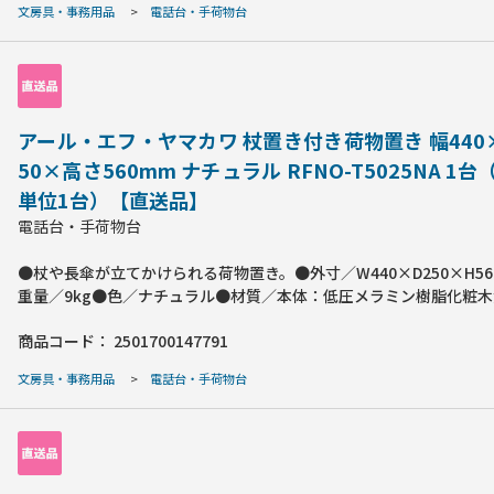
文房具・事務用品
>
電話台・手荷物台
合がございます。●人気のビンテージウッドパネル＋黒フレームタ
面には便利な中棚付でスッキリ収納できる。
アール・エフ・ヤマカワ 杖置き付き荷物置き 幅440
50×高さ560mm ナチュラル RFNO-T5025NA 1
単位1台）【直送品】
電話台・手荷物台
●杖や長傘が立てかけられる荷物置き。●外寸／W440×D250×H56
重量／9kg●色／ナチュラル●材質／本体：低圧メラミン樹脂化粧
ド・PVCエッジ、切欠キャップ：合成樹脂、アジャスター：PP●脚部
商品コード：
2501700147791
ャスター/アジャスター)／アジャスター●耐荷重／約10Kg●カギ／
要工具／プラスドライバー●製造国／中国※お客様組み立て商品と
文房具・事務用品
>
電話台・手荷物台
●杖置き付：受付用ハイカウンターの前やサイドに設置できます。