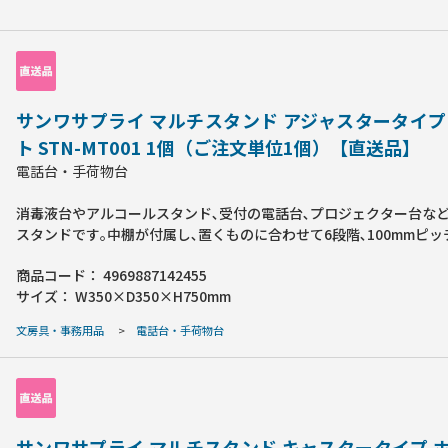
サンワサプライ マルチスタンド アジャスタータイプ
ト STN-MT001 1個（ご注文単位1個）【直送品】
電話台・手荷物台
消毒液台やアルコールスタンド､受付の電話台､プロジェクター台な
スタンドです｡中棚が付属し､置くものに合わせて6段階､100mmピ
調整できます｡重い機器を載せても安心な頑丈設計で､パソコンやプ
商品コード：
4969887142455
ーなどの機器にも対応します｡横揺れはバックパネルがしっかりと抑
サイズ：
W350×D350×H750mm
アジャスターが不快なガタつきを解消します｡コンパクト設計で､受
置いても邪魔になりません｡●カラー:ホワイト●重量:約4.4kg●お
文房具・事務用品
>
電話台・手荷物台
耐荷重:10kg
サンワサプライ マルチスタンド キャスタータイプ 