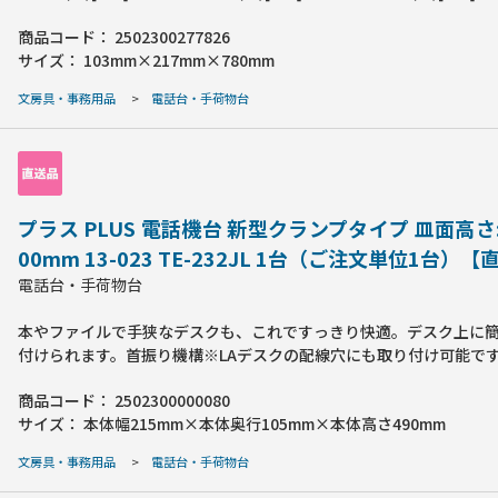
電話機寸法(幅)[mm]:130~240●アーム伸長:250mm●取付可能天板
商品コード：
2502300277826
●耐荷重[kg]:1●材質:本体=ABS､パイプ=アルミニウム合金､吸盤=
サイズ：
103mm×217mm×780mm
国:タイ
文房具・事務用品
>
電話台・手荷物台
プラス PLUS 電話機台 新型クランプタイプ 皿面高さ:
00mm 13-023 TE-232JL 1台（ご注文単位1台）
電話台・手荷物台
本やファイルで手狭なデスクも、これですっきり快適。デスク上に
付けられます。首振り機構※LAデスクの配線穴にも取り付け可能で
寸法(幅)[mm]：180●外形寸法(奥)[mm]：440●外形寸法(高)[mm]
商品コード：
2502300000080
付可能天板寸法：厚20~40mm、奥30mm以上(金具板厚：4.5mm)●
サイズ：
本体幅215mm×本体奥行105mm×本体高さ490mm
[k]：3●支柱寸法：径19mm●受皿寸法：幅180~240×奥180~240
高[mm]：110~400●材質：ABS(受皿・クランプカバー)、スチール
文房具・事務用品
>
電話台・手荷物台
ーム)●注意事項：1本の支柱に皿を2台以上はとりつけないでくださ
応電話機寸法(幅×奥)：180~225×180~225mm●フリークランプ