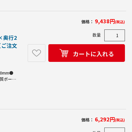
イプ。●背
9,438
円
価格：
(税込)
数量
×奥行2
台（ご注文
カートに入れる
0mm●
木質ボー
仕様(キ
なし●必
なります。
6,292
円
価格：
(税込)