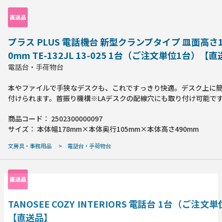
[g]：2300
プラス PLUS 電話機台 新型クランプタイプ 皿面高さ1
0mm TE-132JL 13-025 1台（ご注文単位1台）【
電話台・手荷物台
本やファイルで手狭なデスクも、これですっきり快適。デスク上に
付けられます。首振り機構※LAデスクの配線穴にも取り付け可能で
寸法(幅)[mm]：140●外形寸法(奥)[mm]：460●外形寸法(高)[mm]
商品コード：
2502300000097
付可能天板寸法：厚20~40mm、奥30mm以上(金具板厚：4.5mm)●
サイズ：
本体幅178mm×本体奥行105mm×本体高さ490mm
[k]：3●支柱寸法：径19mm●受皿寸法：幅140~180×奥220~280
高[mm]：110~400●材質：ABS(受皿・クランプカバー)、スチール
文房具・事務用品
>
電話台・手荷物台
ーム)●注意事項：1本の支柱に皿を2台以上はとりつけないでくださ
応電話機寸法(幅×奥)：140~165×220~265mm●フリークランプ
[g]：2220
TANOSEE COZY INTERIORS 電話台 1台（ご注文
【直送品】