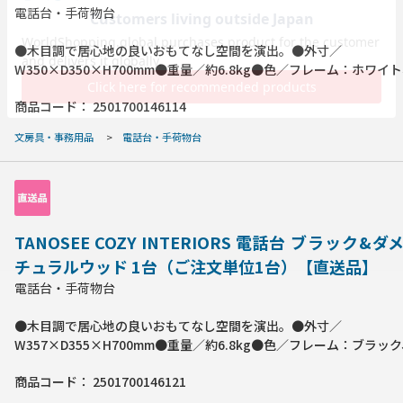
電話台・手荷物台
●木目調で居心地の良いおもてなし空間を演出。●外寸／
W350×D350×H700mm●重量／約6.8kg●色／フレーム：ホワイ
ネル：木目ナチュラル●材質／本体：スチール(粉体塗装)、前面パネ
商品コード：
2501700146114
板(メラミン化粧合板)●必要工具／プラスドライバー●製造国／中国
組立商品となります。※メーカーの都合により、仕様が変更になる
文房具・事務用品
>
電話台・手荷物台
います。●背面には便利な中棚付でスッキリ収納できる。
TANOSEE COZY INTERIORS 電話台 ブラック&
チュラルウッド 1台（ご注文単位1台）【直送品】
電話台・手荷物台
●木目調で居心地の良いおもてなし空間を演出。●外寸／
W357×D355×H700mm●重量／約6.8kg●色／フレーム：ブラッ
ネル：ダメージナチュラルウッド●材質／本体：スチール(粉体塗装)
商品コード：
2501700146121
ネル：MDF(メラミン化粧合板)●必要工具／プラスドライバー●製
※お客様組立商品となります。※メーカーの都合により、仕様が変