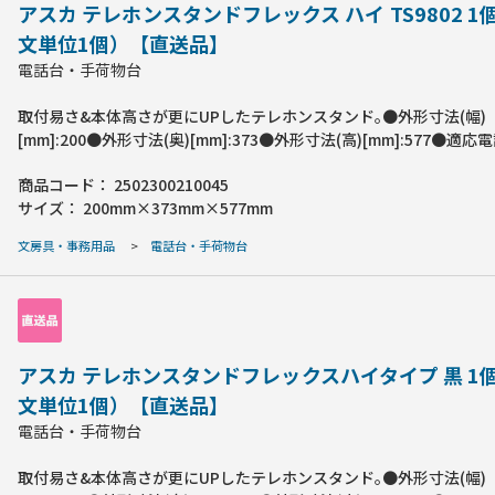
アスカ テレホンスタンドフレックス ハイ TS9802 1
文単位1個）【直送品】
電話台・手荷物台
取付易さ&本体高さが更にUPしたテレホンスタンド｡●外形寸法(幅)
[mm]:200●外形寸法(奥)[mm]:373●外形寸法(高)[mm]:577●適
(幅)[mm]:130~220●アーム伸長:327mm●耐荷重[kg]:1●色:白●仕
商品コード：
2502300210045
回転:360°●材質:ABS､スチール●注意事項:取付可能天板:厚20~60m
サイズ：
200mm×373mm×577mm
70mm以上●フリークランプ●製造国:中国
文房具・事務用品
>
電話台・手荷物台
アスカ テレホンスタンドフレックスハイタイプ 黒 1
文単位1個）【直送品】
電話台・手荷物台
取付易さ&本体高さが更にUPしたテレホンスタンド｡●外形寸法(幅)