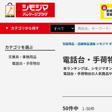
カテゴリから探す
包装用品・店舗用品通販 シモジマ オ
カテゴリを選ぶ
電話台・手荷
文房具・事務用品
電話台・手荷物台
本ランキングは、シモジマオ
電話台・手荷物台の人気商品
50
件中
1
-
50
件