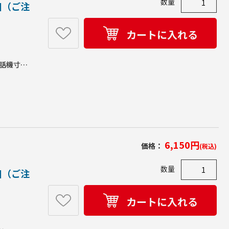
数量
個（ご注
カートに入れる
応電話機寸法
様:アーム
m､奥
6,150
円
価格：
(税込)
数量
個（ご注
カートに入れる