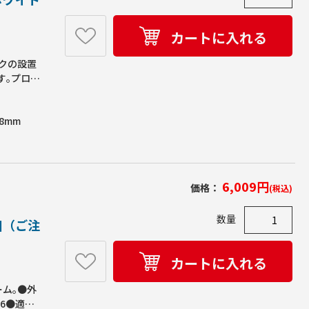
カートに入れる
クの設置
す｡プロジ
までの高さ
のため､
8mm
部箇所にク
止用のガ
荷
6,009
円
価格：
(税込)
数量
個（ご注
カートに入れる
ーム｡●外
426●適応