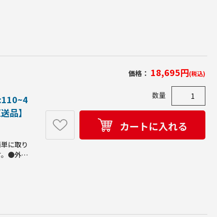
寸法:なし
TPR●製造
18,695
円
価格：
(税込)
数量
110~4
【直送品】
カートに入れる
簡単に取り
す。●外形
：400●取
耐荷重
mm●皿面
(支柱・ア
い。●適
●本体重量