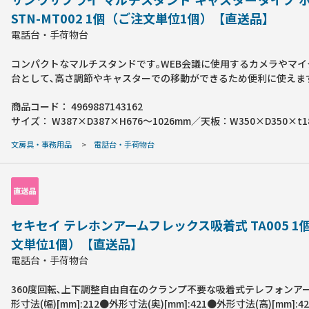
STN-MT002 1個（ご注文単位1個）【直送品】
電話台・手荷物台
コンパクトなマルチスタンドです｡WEB会議に使用するカメラやマイ
台として､高さ調節やキャスターでの移動ができるため便利に使えま
ェクター台や電話台としても使用可能です｡高さ652mm~1002mm
商品コード：
4969887143162
調節が可能です｡移動に便利なキャスター付きです｡天板がスチール製
サイズ：
W387×D387×H676～1026mm／天板：W350×D350×t1
マグネット付きのOAタップを取り付けることができます｡天板の一
ランプ固定に対応できる部分を設けています｡天板には機器の落下防
文房具・事務用品
>
電話台・手荷物台
ード付きです｡●カラー:ホワイト●重量:約4.5kg●お客様組立●総耐
重:15kg
セキセイ テレホンアームフレックス吸着式 TA005 1
文単位1個）【直送品】
電話台・手荷物台
360度回転､上下調整自由自在のクランプ不要な吸着式テレフォンア
形寸法(幅)[mm]:212●外形寸法(奥)[mm]:421●外形寸法(高)[mm]: