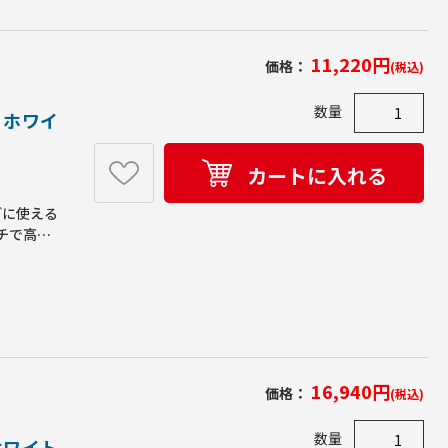
11,220
円
価格：
(税込)
数量
 ホワイ
カートに入れる
どに使える
ッチで高さ
ロジェクタ
え､脚先の
付や入口に
客様組立●
16,940
円
価格：
(税込)
数量
ホワイト