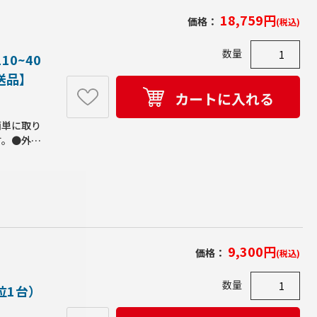
18,759
円
価格：
(税込)
数量
10~40
直送品】
カートに入れる
簡単に取り
す。●外形
：400●取
耐荷重
mm●皿面
(支柱・ア
い。●適
●本体重量
9,300
円
価格：
(税込)
数量
単位1台）