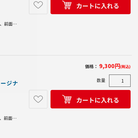
カートに入れる
ト、前面パ
ル：MDF
※お客様
場合がござ
9,300
円
価格：
(税込)
数量
ダメージナ
カートに入れる
ク、前面パ
、前面パ
造国／中国
更になる場