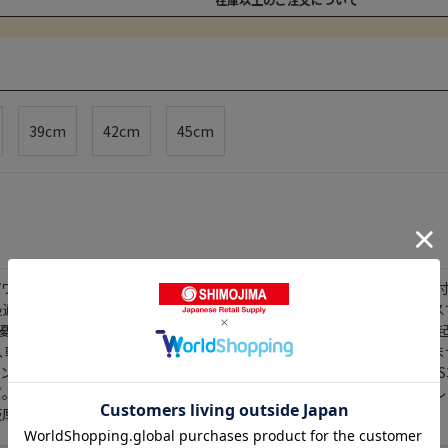
39cm
42cm
45cm
:パワー入力､熱伝導､熱効率にすぐれた材質･構造鍋全体で温める為､焦げ
に最適!プロの料理人も絶賛!熱伝導の良いアルミを保温力のあるステンレ
優れています｡鍋全体が均一に温まり温度ムラが少なく理想的な対流を起
り､軽量化と大型鍋の製品化を実現｡耐蝕性も抜群でソースの変色もあり
●ハンドルはプロのアドバイスを参考に設計､丈夫で持ち易い形状です｡SU
界初のステンレス･アルミ･ステンレス三層鋼!新開発三層鋼ステンレス(SUS
板厚(mm):2●底径(mm):300