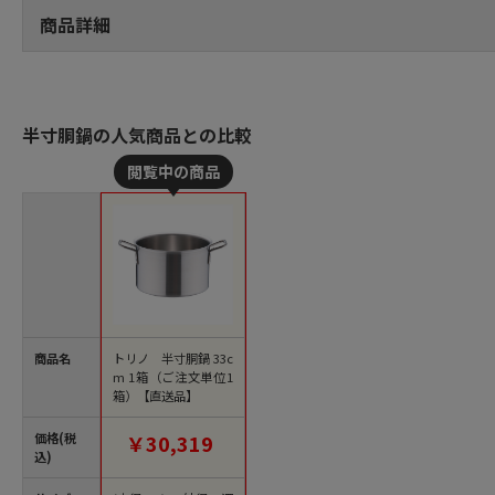
商品詳細
半寸胴鍋の人気商品との比較
商品名
トリノ 半寸胴鍋 33c
m 1箱（ご注文単位1
箱）【直送品】
価格(税
￥30,319
込)