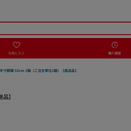
お気に入り
購入履歴
半寸胴鍋 33cm 1箱（ご注文単位1箱）【直送品】
送品】