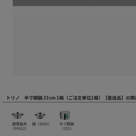
トリノ 半寸胴鍋 33cm 1箱（ご注文単位1箱）【直送品】の
調理器具
鍋（
9095
）
半寸胴鍋
（
59922
）
（
525
）