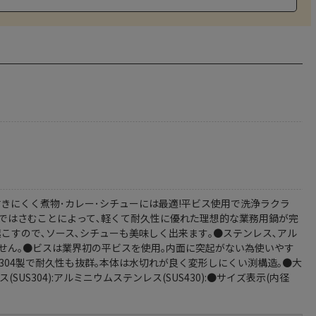
付きにくく煮物･カレー･シチューには最適!平ビス使用で洗浄ラクラ
スではさむことによって､軽くて耐久性に優れた理想的な業務用鍋が完
こすので､ソース､シチューも美味しく出来ます｡●ステンレス､アル
ません｡●ビスは業界初の平ビスを使用｡内面に突起がない為使いやす
S304製で耐久性も抜群｡本体は水切れが良く変形しにくい渕構造｡●大
304):アルミニウムステンレス(SUS430):●サイズ表示(内径