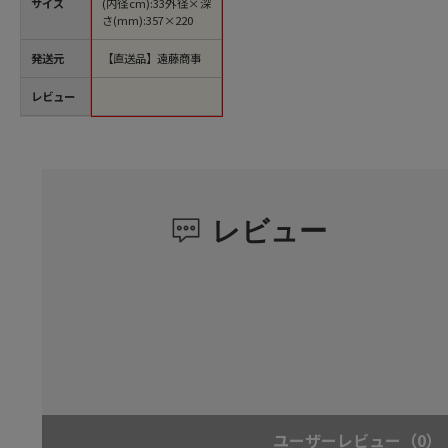
サイズ
(内径cm):33外径×深
さ(mm):357×220
発送元
【直送品】遠藤商事
レビュー
レビュー
ユーザーレビュー
（0）