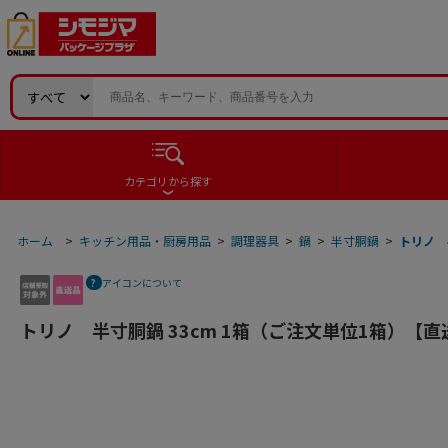
カテゴリから探す
ホーム
>
キッチン用品・厨房用品
>
調理器具
>
鍋
>
半寸胴鍋
>
トリノ 
アイコンについて
トリノ 半寸胴鍋 33cm 1箱（ご注文単位1箱）【直