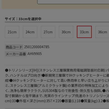
サイズ：
33cmを選択中
21cm
24cm
27cm
30cm
33cm
36cm
2501200004785
商品コード
AHV9905
メーカー品番
●トリノシリーズ[IH](ステンレス三層鋼業務用電磁調理器対応鍋)
ク､ハンドルはプロ向き!●新開発三層鋼でIHクッキングヒーター
成!●IHクッキングヒーターに対して高い熱効率と早い立ち上がりに
ミ､ステンレス三層鋼(アルミクラッド鋼):の業界初の特殊加工によ
く､洗浄も簡単ラクラク｡SUS304製なので耐食性･耐久性も抜群｡
型寸胴鍋から雪平鍋まで､充実のラインナップ!先進のトリノシリーズ｡業
cm):33●外径×深さ(mm):357×220●容量(L):18●質量(kg):3.2●