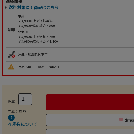
遠藤商事
送料対策に！商品はこちら
本州
￥3,980以上で送料無料
￥3,980未満の場合￥880
北海道
￥3,980以上で送料￥550
￥3,980未満の場合￥1,100
沖縄・離島配送不可
返品不可・日曜祝日指定不可
数量
あり
在庫：
お気
在庫数について