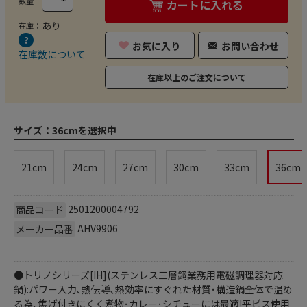
数量
カートに入れる
あり
在庫：
お気に入り
お問い合わせ
在庫数について
在庫以上のご注文について
サイズ：
36cmを選択中
21cm
24cm
27cm
30cm
33cm
36cm
2501200004792
商品コード
AHV9906
メーカー品番
●トリノシリーズ[IH](ステンレス三層鋼業務用電磁調理器対応
鍋):パワー入力､熱伝導､熱効率にすぐれた材質･構造鍋全体で温め
る為､焦げ付きにくく煮物･カレー･シチューには最適!平ビス使用