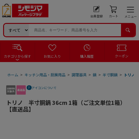
会員登録
カート
メニュー
クーポン
カテゴリから探す
お気に入り
購入履歴
ホーム
>
キッチン用品・厨房用品
>
調理器具
>
鍋
>
半寸胴鍋
>
トリノ 
アイコンについて
トリノ 半寸胴鍋 36cm 1箱（ご注文単位1箱）
【直送品】