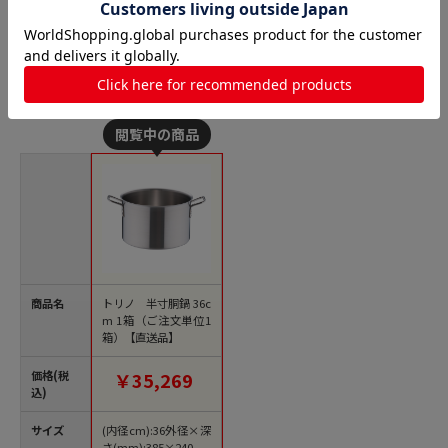
商品詳細
半寸胴鍋の人気商品との比較
商品名
トリノ 半寸胴鍋 36c
m 1箱（ご注文単位1
箱）【直送品】
価格(税
￥35,269
込)
サイズ
(内径cm):36外径×深
さ(mm):385×240