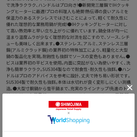
で洗浄ラクラク､ハンドルはプロ向き!●新開発三層鋼でIHクッキ
ングヒーターに最適!プロの料理人も絶賛!熱伝導の良いアルミを
保温力のあるステンレスではさむことによって､軽くて耐久性に
優れた理想的な業務用鍋が完成!●IHクッキングヒーターに対し
て高い熱効率と早い立ち上がりに優れています｡鍋全体が均一に
温まり温度ムラが少なく理想的な対流を起こすので､ソース､シチ
ューも美味しく出来ます｡●ステンレス､アルミ､ステンレス三層
鋼(アルミクラッド鋼):の業界初の特殊加工により､軽量化と大型
鍋の製品化を実現｡耐蝕性も抜群でソースの変色もありません｡●
ビスは業界初の平ビスを使用｡内面に突起がない為使いやすく､洗
浄も簡単ラクラク｡SUS304製なので耐食性･耐久性も抜群｡●ハン
ドルはプロのアドバイスを参考に設計､丈夫で持ち易い形状です｡
SUS304製で耐久性も抜群｡本体は水切れが良く変形しにくい渕構
造｡●大型寸胴鍋から雪平鍋まで､充実のラインナップ!先進のト
リノシリーズ｡業界初のステンレス･アルミ･ステンレス三層鋼!新
開発三層鋼ステンレス(SUS304):アルミニウムステンレス
(SUS430):●サイズ表示(内径cm):36●外径×深さ
(mm):385×240●容量(L):24●質量(kg):3.8●板厚(mm):2●底径
(mm):330