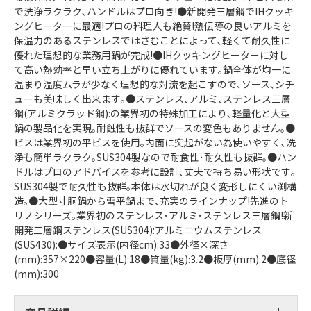
で洗浄ラクラク､ハンドルはプロ向き!●新開発三層鋼でIHクッキ
ングヒーターに最適!プロの料理人も絶賛!熱伝導の良いアルミを
保温力のあるステンレスではさむことによって､軽くて耐久性に
優れた理想的な業務用鍋が完成!●IHクッキングヒーターに対し
て高い熱効率と早い立ち上がりに優れています｡鍋全体が均一に
温まり温度ムラが少なく理想的な対流を起こすので､ソース､シチ
ューも美味しく出来ます｡●ステンレス､アルミ､ステンレス三層
鋼(アルミクラッド鋼):の業界初の特殊加工により､軽量化と大型
鍋の製品化を実現｡耐蝕性も抜群でソースの変色もありません｡●
ビスは業界初の平ビスを使用｡内面に突起がない為使いやすく､洗
浄も簡単ラクラク｡SUS304製なので耐食性･耐久性も抜群｡●ハン
ドルはプロのアドバイスを参考に設計､丈夫で持ち易い形状です｡
SUS304製で耐久性も抜群｡本体は水切れが良く変形しにくい渕構
造｡●大型寸胴鍋から雪平鍋まで､充実のラインナップ!先進のト
リノシリーズ｡業界初のステンレス･アルミ･ステンレス三層鋼!新
開発三層鋼ステンレス(SUS304):アルミニウムステンレス
(SUS430):●サイズ表示(内径cm):33●外径×深さ
(mm):357×220●容量(L):18●質量(kg):3.2●板厚(mm):2●底径
(mm):300