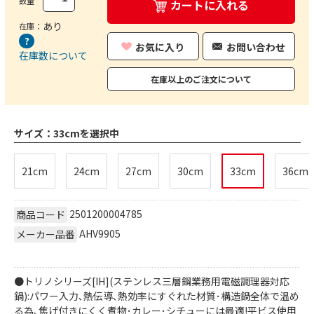
数量
カートに入れる
あり
在庫：
お気に入り
お問い合わせ
在庫数について
在庫以上のご注文について
サイズ：
33cmを選択中
21cm
24cm
27cm
30cm
33cm
36cm
2501200004785
商品コード
AHV9905
メーカー品番
●トリノシリーズ[IH](ステンレス三層鋼業務用電磁調理器対応
鍋):パワー入力､熱伝導､熱効率にすぐれた材質･構造鍋全体で温め
る為､焦げ付きにくく煮物･カレー･シチューには最適!平ビス使用