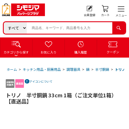
会員登録
カート
メニュー
クーポン
カテゴリから探す
お気に入り
購入履歴
ホーム
>
キッチン用品・厨房用品
>
調理器具
>
鍋
>
半寸胴鍋
>
トリノ 
アイコンについて
トリノ 半寸胴鍋 33cm 1箱（ご注文単位1箱）
【直送品】