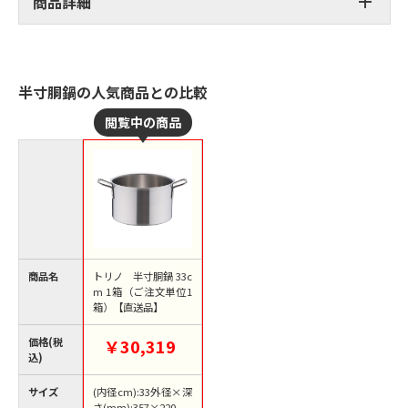
商品詳細
半寸胴鍋の人気商品との比較
商品名
トリノ 半寸胴鍋 33c
m 1箱（ご注文単位1
箱）【直送品】
価格(税
￥30,319
込)
サイズ
(内径cm):33外径×深
さ(mm):357×220