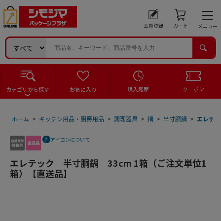
会員登録
カート
メニュー
クーポン
カテゴリから探す
お気に入り
購入履歴
ホーム
>
キッチン用品・厨房用品
>
調理器具
>
鍋
>
半寸胴鍋
>
エレテッ
アイコンについて
エレテック 半寸胴鍋 33cm 1箱（ご注文単位1
箱）【直送品】