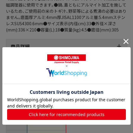
磁調理器に使用できます｡●鍋､蓋ともにアルマイト加工を施して
いるため､ご使用前の米のトギ汁､野菜等による煮沸の必要はあり
ません｡底面厚アルミ:4mm厚JISAL1100アルミ層:5.4mmステン
レスSUS4300.6mm●サイズ表示(内径cm):33●外径×深さ
(mm):336×210●容量(L):18●質量(kg):4.5●底径(mm):305
商品詳細
半寸胴鍋の人気商品との比較