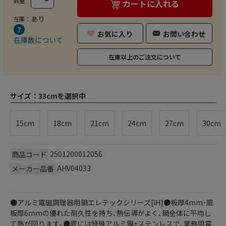
数量
カートに入れる
あり
在庫：
お気に入り
お問い合わせ
在庫数について
在庫以上のご注文について
サイズ：
33cmを選択中
15cm
18cm
21cm
24cm
27cm
30cm
2501200012056
商品コード
AHV04033
メーカー品番
●アルミ電磁調理器用鍋エレテックシリーズ[IH]●板厚4mm･底
板厚6mmの優れた耐久性を持ち､熱伝導がよく､鍋全体に平均し
て熱が回ります｡●底には特殊アルミ鋼+ステンレスで､業務用電