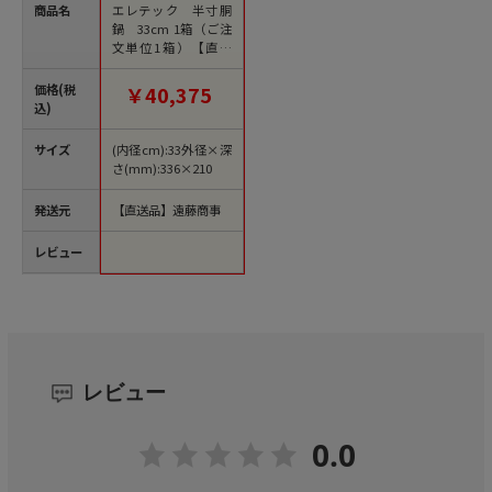
商品名
エレテック 半寸胴
鍋 33cm 1箱（ご注
文単位1箱）【直送
品】
価格(税
￥40,375
込)
サイズ
(内径cm):33外径×深
さ(mm):336×210
発送元
【直送品】遠藤商事
レビュー
レビュー
0.0