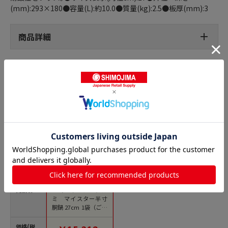
(mm):293×180●容量(L):約10.0●質量(kg):2.5●板厚(mm):3
商品詳細
半寸胴鍋の人気商品との比較
商品名
エコクリーン アル
ミ マイスター半寸
胴鍋 27cm 1袋（ご注
文単位1袋）【直送
品】
価格(税