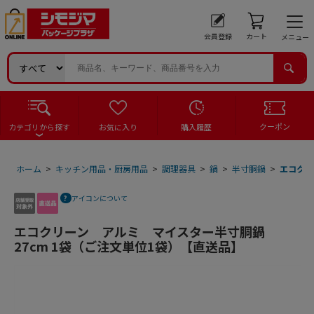
会員登録
カート
メニュー
クーポン
カテゴリから探す
お気に入り
購入履歴
ホーム
>
キッチン用品・厨房用品
>
調理器具
>
鍋
>
半寸胴鍋
>
エコクリ
アイコンについて
エコクリーン アルミ マイスター半寸胴鍋
27cm 1袋（ご注文単位1袋）【直送品】