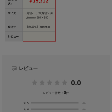
￥15,312
込)
サイズ
(内径cm):27外径×深
さ(mm):293×180
発送元
【直送品】遠藤商事
レビュー
レビュー
0.0
0
レビュー件数：
件
★
5
(0)
★
4
(0)