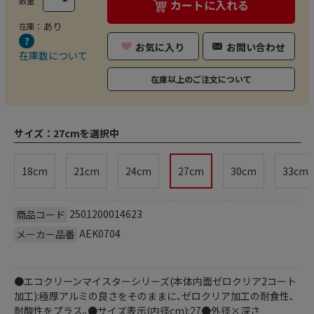
数量
カートに入れる
あり
在庫：
お気に入り
お問い合わせ
在庫数について
在庫以上のご注文について
サイズ：
27cmを選択中
18cm
21cm
24cm
27cm
30cm
33cm
2501200014623
商品コード
AEK0704
メーカー品番
●エコクリーンマイスターシリーズ(本体内面ゼロクリア2コート
加工):極厚アルミの良さをそのままに､ゼロクリア加工の耐食性､
耐酸性をプラス｡●サイズ表示(内径cm):27●外径×深さ