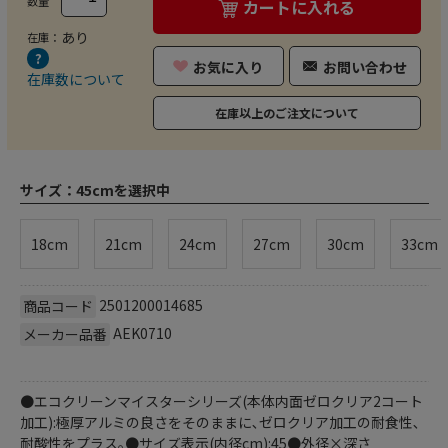
数量
カートに入れる
あり
在庫：
お気に入り
お問い合わせ
在庫数について
在庫以上のご注文について
サイズ：
45cmを選択中
18cm
21cm
24cm
27cm
30cm
33cm
2501200014685
商品コード
AEK0710
メーカー品番
●エコクリーンマイスターシリーズ(本体内面ゼロクリア2コート
加工):極厚アルミの良さをそのままに､ゼロクリア加工の耐食性､
耐酸性をプラス｡●サイズ表示(内径cm):45●外径×深さ