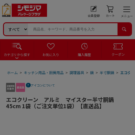
会員登録
カート
メニュー
クーポン
カテゴリから探す
お気に入り
購入履歴
ホーム
>
キッチン用品・厨房用品
>
調理器具
>
鍋
>
半寸胴鍋
>
エコクリ
アイコンについて
エコクリーン アルミ マイスター半寸胴鍋
45cm 1袋（ご注文単位1袋）【直送品】