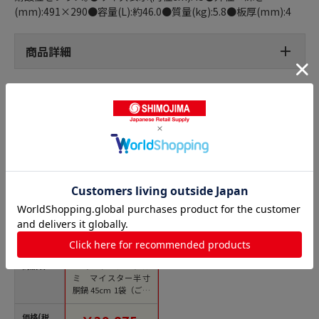
(mm):491×290●容量(L):約46.0●質量(kg):5.8●板厚(mm):4
商品詳細
半寸胴鍋の人気商品との比較
商品名
エコクリーン アル
ミ マイスター半寸
胴鍋 45cm 1袋（ご注
文単位1袋）【直送
品】
価格(税