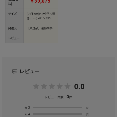
￥39,875
込)
サイズ
(内径cm):45外径×深
さ(mm):491×290
発送元
【直送品】遠藤商事
レビュー
レビュー
0.0
0
レビュー件数：
件
★
5
(0)
★
4
(0)