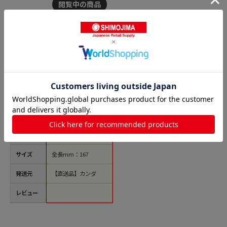
商品名
HG ST細工セット 17
本組 1個（ご注文単位
1個）【直送品】
価格(税
￥6,364
込)
サイズ
全長mm：167
発送元
【直送品】カンダ
レビュー