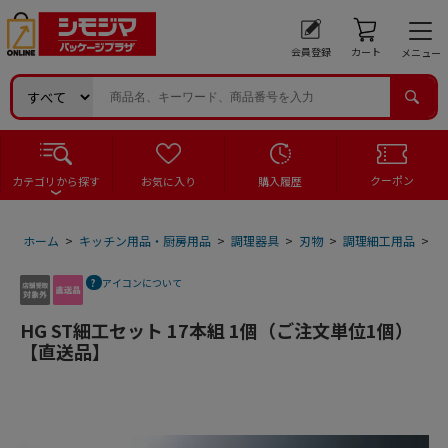
会員登録
カート
メニュー
クーポン
カテゴリから探す
お気に入り
購入履歴
ホーム
>
キッチン用品・厨房用品
>
調理器具
>
刃物
>
調理細工用品
>
H
アイコンについて
HG ST細工セット 17本組 1個（ご注文単位1個）
【直送品】