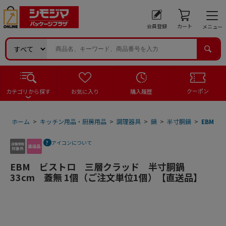
会員登録
カート
メニュー
クーポン
カテゴリから探す
お気に入り
購入履歴
ホーム
>
キッチン用品・厨房用品
>
調理器具
>
鍋
>
半寸胴鍋
>
EBM 
アイコンについて
EBM ビストロ 三層クラッド 半寸胴鍋
33cm 蓋無 1個（ご注文単位1個）【直送品】