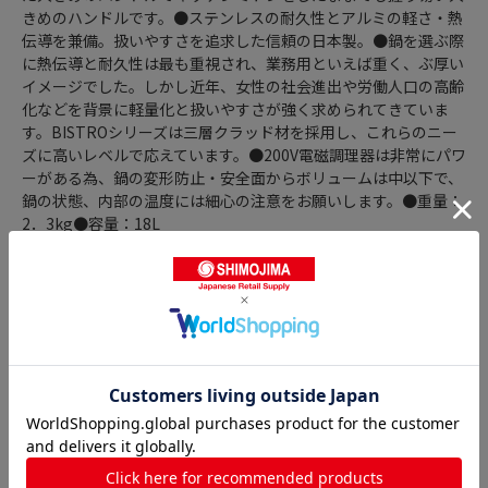
きめのハンドルです。●ステンレスの耐久性とアルミの軽さ・熱
伝導を兼備。扱いやすさを追求した信頼の日本製。●鍋を選ぶ際
に熱伝導と耐久性は最も重視され、業務用といえば重く、ぶ厚い
イメージでした。しかし近年、女性の社会進出や労働人口の高齢
化などを背景に軽量化と扱いやすさが強く求められてきていま
す。BISTROシリーズは三層クラッド材を採用し、これらのニー
ズに高いレベルで応えています。●200V電磁調理器は非常にパワ
ーがある為、鍋の変形防止・安全面からボリュームは中以下で、
鍋の状態、内部の温度には細心の注意をお願いします。●重量：
2．3kg●容量：18L
商品詳細
半寸胴鍋の人気商品との比較