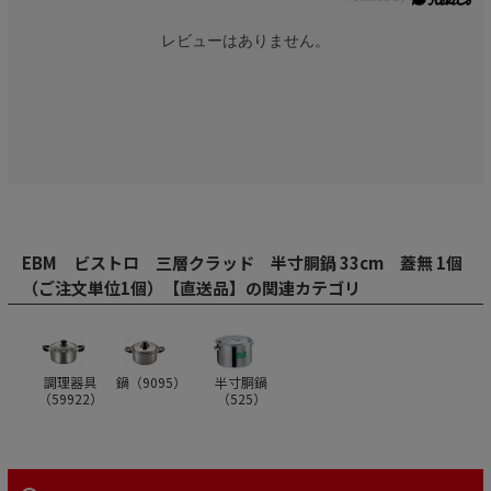
レビューはありません。
EBM ビストロ 三層クラッド 半寸胴鍋 33cm 蓋無 1個
（ご注文単位1個）【直送品】の関連カテゴリ
調理器具
鍋（
9095
）
半寸胴鍋
（
59922
）
（
525
）