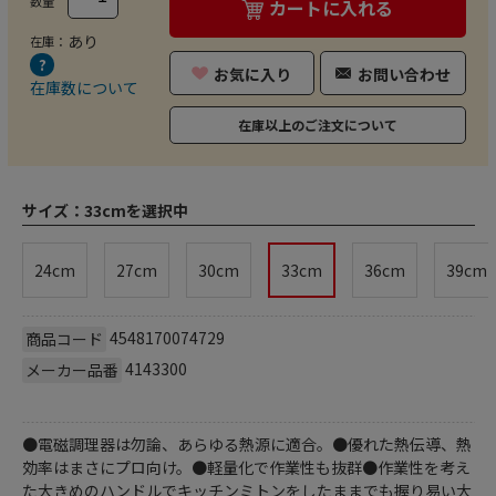
数量
カートに入れる
あり
在庫：
お気に入り
お問い合わせ
在庫数について
在庫以上のご注文について
サイズ：
33cmを選択中
24cm
27cm
30cm
33cm
36cm
39cm
4548170074729
商品コード
4143300
メーカー品番
●電磁調理器は勿論、あらゆる熱源に適合。●優れた熱伝導、熱
効率はまさにプロ向け。●軽量化で作業性も抜群●作業性を考え
た大きめのハンドルでキッチンミトンをしたままでも握り易い大