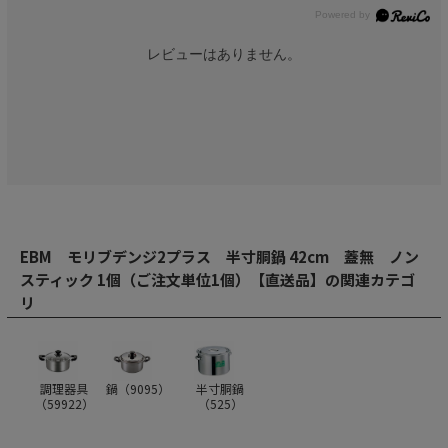
レビューはありません。
EBM モリブデンジ2プラス 半寸胴鍋 42cm 蓋無 ノン
スティック 1個（ご注文単位1個）【直送品】の関連カテゴ
リ
調理器具
鍋（
9095
）
半寸胴鍋
（
59922
）
（
525
）