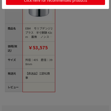
商品名
EBM モリブデンジ2
プラス 半寸胴鍋 42c
m 蓋無 ノンステ
ィック 1個（ご注文単
位1個）【直送品】
価格(税
￥53,575
込)
サイズ
外径：435 底径：39
0mm
発送元
【直送品】江部松商
事
レビュー