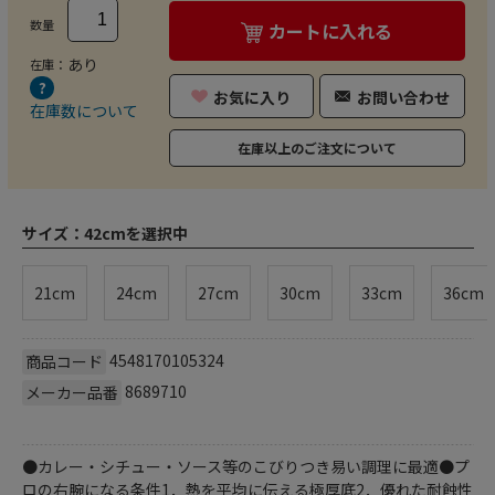
数量
カートに入れる
あり
在庫：
お気に入り
お問い合わせ
在庫数について
在庫以上のご注文について
サイズ：
42cmを選択中
21cm
24cm
27cm
30cm
33cm
36cm
4548170105324
商品コード
8689710
メーカー品番
●カレー・シチュー・ソース等のこびりつき易い調理に最適●プ
ロの右腕になる条件1．熱を平均に伝える極厚底2．優れた耐蝕性