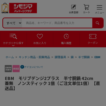
会員登録
カート
メニュー
クーポン
カテゴリから探す
お気に入り
購入履歴
ホーム
>
キッチン用品・厨房用品
>
調理器具
>
鍋
>
半寸胴鍋
>
EBM 
アイコンについて
EBM モリブデンジ2プラス 半寸胴鍋 42cm
蓋無 ノンスティック 1個（ご注文単位1個）【直
送品】