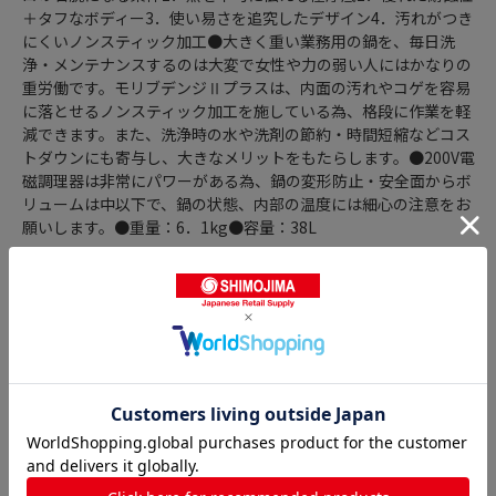
＋タフなボディー3．使い易さを追究したデザイン4．汚れがつき
にくいノンスティック加工●大きく重い業務用の鍋を、毎日洗
浄・メンテナンスするのは大変で女性や力の弱い人にはかなりの
重労働です。モリブデンジⅡプラスは、内面の汚れやコゲを容易
に落とせるノンスティック加工を施している為、格段に作業を軽
減できます。また、洗浄時の水や洗剤の節約・時間短縮などコス
トダウンにも寄与し、大きなメリットをもたらします。●200V電
磁調理器は非常にパワーがある為、鍋の変形防止・安全面からボ
リュームは中以下で、鍋の状態、内部の温度には細心の注意をお
願いします。●重量：6．1kg●容量：38L
商品詳細
半寸胴鍋の人気商品との比較