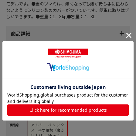
モデルです。●蓋のツマミは、熱くなっても熱が持ち手に伝わら
ないようにシリコン製のカバーがついています。簡単に取りはず
しができます。●重量：1．8kg●容量：7．8L
商品詳細
半寸胴鍋の人気商品との比較
商品名
アルミ バリック
ス 半寸胴鍋（磨き
仕上げ）24cm 1個