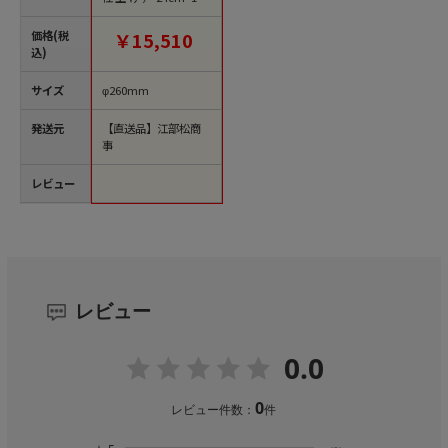
（ご注文単位1個）
【直送品】
価格(税
￥15,510
込)
サイズ
φ260mm
発送元
【直送品】江部松商
事
レビュー
レビュー
0.0
0
レビュー件数：
件