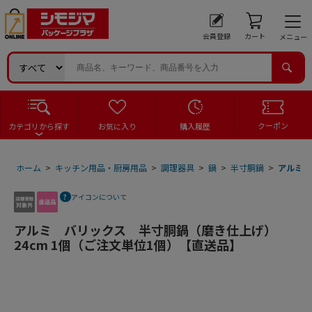
会員登録
カート
メニュー
クーポン
カテゴリから探す
お気に入り
購入履歴
ホーム
>
キッチン用品・厨房用品
>
調理器具
>
鍋
>
半寸胴鍋
>
アルミ 
アイコンについて
アルミ バリックス 半寸胴鍋（磨き仕上げ）
24cm 1個（ご注文単位1個）【直送品】