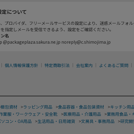
設定について
ル、プロバイダ、フリーメールサービスの設定により、迷惑メールフォル
ンを指定しメールを受信できるよう、設定をご確認ください。
イン名
p @packageplaza.sakura.ne.jp noreply@c.shimojima.jp
個人情報保護方針
特定商取引法
会社案内
よくあるご質問
>
梱包資材
>
ラッピング用品
>
食品容器・食品包装資材
>
キッチン用
作業服・ワークウェア・安全靴
>
医療用品・介護用品
>
業務用食品・
パソコン・OA用品
>
生活用品・日用雑貨
>
文房具・事務用品
>
研究開