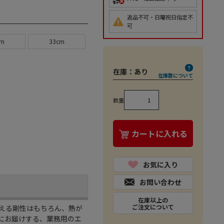
返品不可・日曜祝日指定不
可
cm
33cm
在庫：
あり
在庫数について
数量
カートに入れる
お気に入り
お問い合わせ
在庫以上の
ご注文について
える剛性はもちろん、熱が
にお届けする、業務用のエ