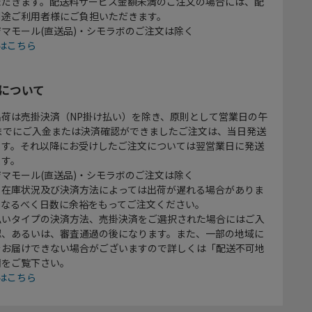
ただきます。配送料サービス金額未満のご注文の場合には、配
別途ご利用者様にご負担いただきます。
マモール(直送品)・シモラボのご注文は除く
はこちら
について
出荷は売掛決済（NP掛け払い）を除き、原則として営業日の午
時までにご入金または決済確認ができましたご注文は、当日発送
ます。それ以降にお受けしたご注文については翌営業日に発送
ます。
マモール(直送品)・シモラボのご注文は除く
、在庫状況及び決済方法によっては出荷が遅れる場合がありま
、なるべく日数に余裕をもってご注文ください。
払いタイプの決済方法、売掛決済をご選択された場合にはご入
認、あるいは、審査通過の後になります。また、一部の地域に
をお届けできない場合がございますので詳しくは「配送不可地
欄をご覧下さい。
はこちら