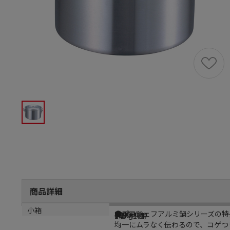
商品詳細
商品説明
メーカー品番
サイズ
重量
小箱
●プロシェフアルミ鍋シリーズの特
8106900
φ290mm
2.1kg
1個（1個）
均一にムラなく伝わるので、コゲつ