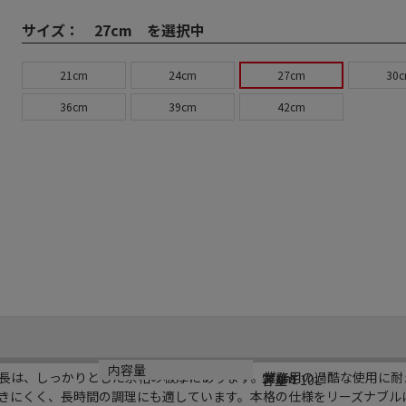
サイズ：
27cm を選択中
21cm
24cm
27cm
30
36cm
39cm
42cm
規格
材質
内容量
長は、しっかりとした余裕の板厚にあります。業務用の過酷な使用に耐
27cm
アルミ
容量：10L
きにくく、長時間の調理にも適しています。本格の仕様をリーズナブル