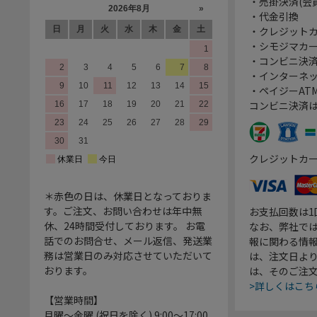
・売掛決済(会
・代金引換
・クレジット
・シモジマカ
・コンビニ決済
・インターネッ
・ペイジーATM
コンビニ決済
クレジットカ
＊赤色の日は、休業日となっておりま
す。ご注文、お問い合わせは年中無
お支払回数は
休、24時間受付しております。 お電
なお、弊社では
話でのお問合せ、メール返信、発送業
報に関わる情
務は営業日のみ対応させていただいて
は、注文日よ
おります。
は、そのご注
>詳しくはこち
【営業時間】
月曜～金曜 (祝日を除く) 9:00～17:00