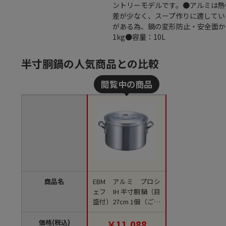
ントリーモデルです。●アルミは熱
差が少なく、スープ作りに適してい
がある為、鍋の変形防止・安全面か
1kg●容量：10L
半寸胴鍋の人気商品との比較
商品名
EBM アルミ プロシ
ェフ IH 半寸胴鍋（目
盛付）27cm 1個（ご注
文単位1個）【直送
品】
価格(税込)
￥11,088