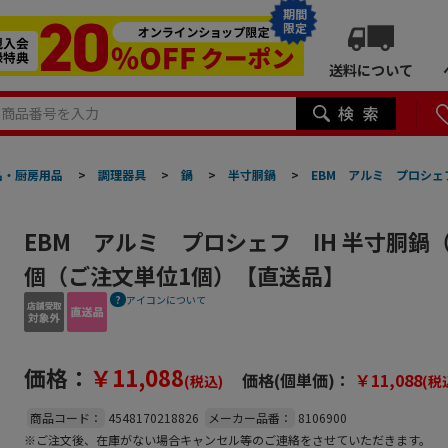
期間
限定
送料について
品・厨房用品
>
調理器具
>
鍋
>
半寸胴鍋
>
EBM アルミ プロシェ
EBM アルミ プロシェフ IH 半寸胴鍋（
個（ご注文単位1個）【直送品】
アイコンについて
価格：
￥11,088
価格(個単価)：
￥11,088
(税込)
(税
商品コード：
4548170218826
メーカー品番：
8106900
※ご注文後、在庫がない場合キャンセル等のご連絡をさせていただきます。