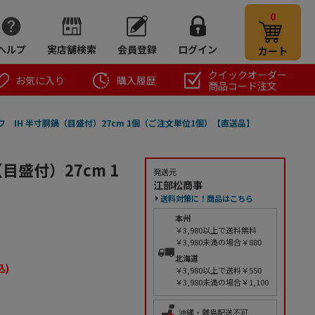
0
ヘルプ
実店舗検索
会員登録
ログイン
カート
クイックオーダー
お気に入り
購入履歴
商品コード注文
フ IH 半寸胴鍋（目盛付）27cm 1個（ご注文単位1個）【直送品】
目盛付）27cm 1
発送元
江部松商事
送料対策に！商品はこちら
本州
￥3,980以上で送料無料
￥3,980未満の場合￥880
北海道
込)
￥3,980以上で送料￥550
￥3,980未満の場合￥1,100
沖縄・離島配送不可