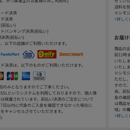
員、かつ事業主のお客様のみご利用可)
せてい
送料を
カード決済
※シモジ
ード決済
>詳しく
(前払い)
トバンキング決済(前払い)
お届け
決済(前払い)
は、以下の店舗がご利用いただけます。
商品の
前11
いたし
ード決済は、以下のものがご利用いただけます。
いたし
※シモジ
ただし
すので
1回のみとなりますのでご了承ください。
尚、前
SSLというシステムを利用しておりますので、個人情
金の確
報は保護されています。前払い決済のご注文について
は商品
り7日以内に代金のご入金を確認できなかった場合に
域」の
文をキャンセルさせていただきます。
>詳しく
ら