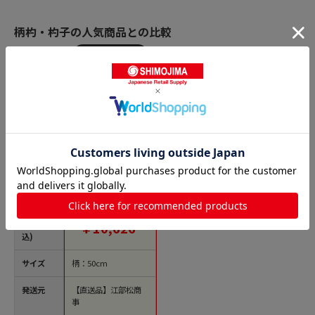
柄杓・杓子の人気商品との比較
商品名
神子島製作所 18-8
長柄付ひしゃく楕円
グリップ 24cm（3.85
L）柄長50cm 1個
（ご注文単位1個）
価格(税
￥10,626
【直送品】
込)
サイズ
柄：50cm
発送元
【直送品】江部松商
事