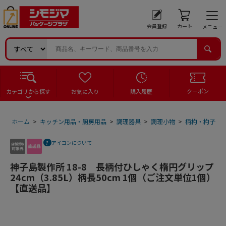
会員登録
カート
メニュー
クーポン
カテゴリから探す
お気に入り
購入履歴
ホーム
>
キッチン用品・厨房用品
>
調理器具
>
調理小物
>
柄杓・杓子
>
アイコンについて
神子島製作所 18-8 長柄付ひしゃく楕円グリップ
24cm（3.85L）柄長50cm 1個（ご注文単位1個）
【直送品】