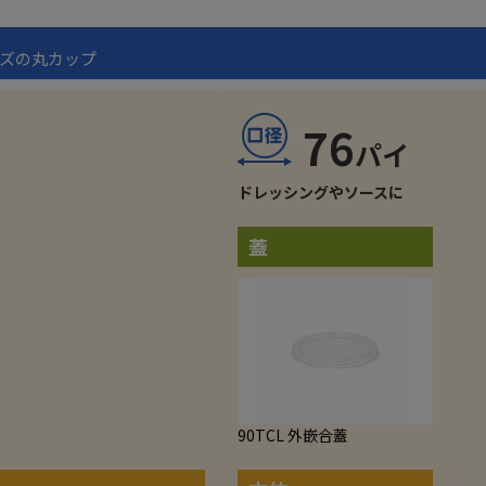
イズの丸カップ
76
ドレッシングやソースに
蓋
90TCL 外嵌合蓋