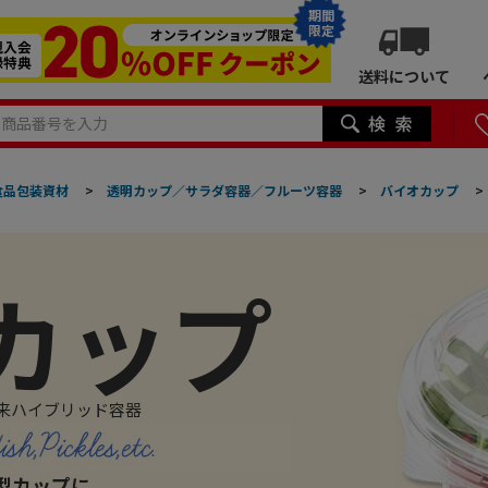
期間
限定
送料について
食品包装資材
>
透明カップ／サラダ容器／フルーツ容器
>
バイオカップ
>
カップ
由来ハイブリッド容器
型カップに