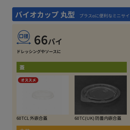
バイオカップ 丸型
プラスαに便利なミニサ
66
ドレッシングやソースに
蓋
60TCL 外嵌合蓋
60TC(UK) 防曇内嵌合蓋