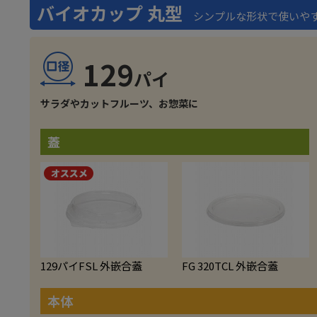
バイオカップ 丸型
シンプルな形状で使いや
129
サラダやカットフルーツ、お惣菜に
蓋
129パイFSL 外嵌合蓋
FG 320TCL 外嵌合蓋
本体