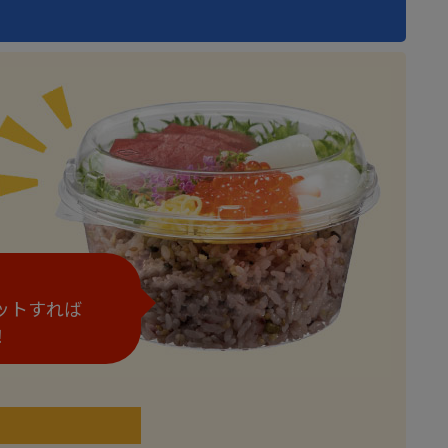
ットすれば
！