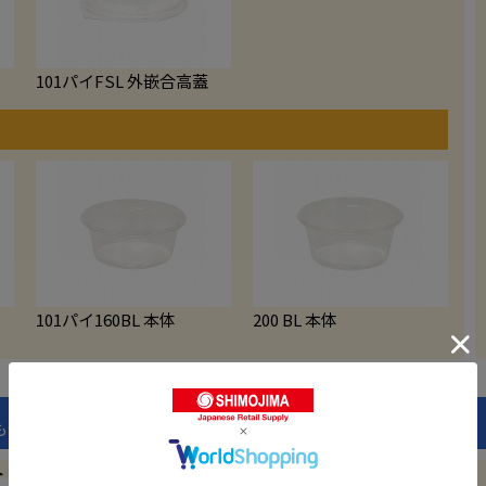
101パイFSL 外嵌合高蓋
101パイ160BL 本体
200 BL 本体
も安心！ 密閉性の高さと蓋の閉めやすさ・開けやすさを両立