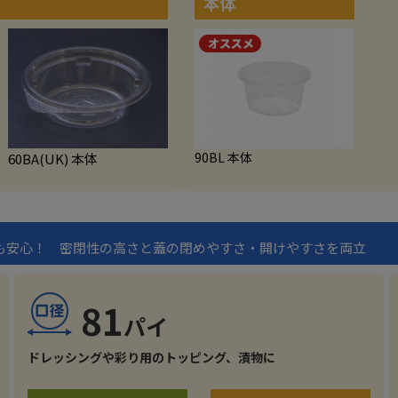
本体
90BL 本体
60BA(UK) 本体
も安心！ 密閉性の高さと蓋の閉めやすさ・開けやすさを両立
81
ドレッシングや彩り用のトッピング、漬物に