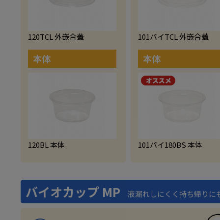
120TCL 外嵌合蓋
101パイTCL 外嵌合蓋
本体
本体
120BL 本体
101パイ180BS 本体
バイオカップ MP
液漏れしにくく持ち帰りに