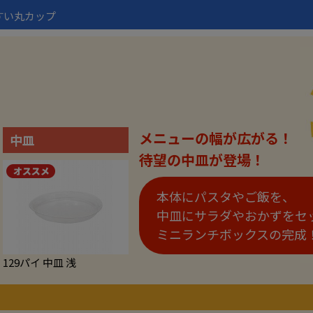
すい丸カップ
メニューの幅が広がる！
中皿
待望の中皿が登場！
本体にパスタやご飯を、
中皿にサラダやおかずをセ
ミニランチボックスの完成
129パイ 中皿 浅