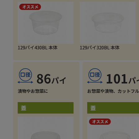
129パイ430BL 本体
129パイ320BL 本体
86
101
漬物やお惣菜に
お惣菜や漬物、カットフ
蓋
蓋