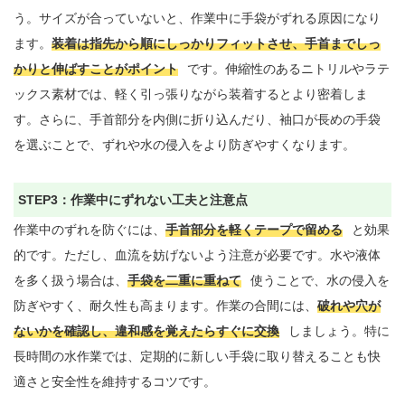
う。サイズが合っていないと、作業中に手袋がずれる原因になり
ます。
装着は指先から順にしっかりフィットさせ、手首までしっ
かりと伸ばすことがポイント
です。伸縮性のあるニトリルやラテ
ックス素材では、軽く引っ張りながら装着するとより密着しま
す。さらに、手首部分を内側に折り込んだり、袖口が長めの手袋
を選ぶことで、ずれや水の侵入をより防ぎやすくなります。

STEP3：作業中にずれない工夫と注意点
作業中のずれを防ぐには、
手首部分を軽くテープで留める
と効果
的です。ただし、血流を妨げないよう注意が必要です。水や液体
を多く扱う場合は、
手袋を二重に重ねて
使うことで、水の侵入を
防ぎやすく、耐久性も高まります。作業の合間には、
破れや穴が
ないかを確認し、違和感を覚えたらすぐに交換
しましょう。特に
長時間の水作業では、定期的に新しい手袋に取り替えることも快
適さと安全性を維持するコツです。
