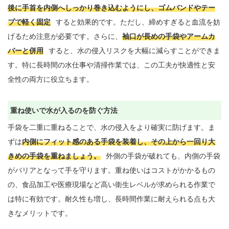
後に手首を内側へしっかり巻き込むようにし、ゴムバンドやテー
プで軽く固定
すると効果的です。ただし、締めすぎると血流を妨
げるため注意が必要です。さらに、
袖口が長めの手袋やアームカ
バーと併用
すると、水の侵入リスクを大幅に減らすことができま
す。特に長時間の水仕事や清掃作業では、この工夫が快適性と安
全性の両方に役立ちます。

重ね使いで水が入るのを防ぐ方法
手袋を二重に重ねることで、水の侵入をより確実に防げます。ま
ずは
内側にフィット感のある手袋を装着し、その上から一回り大
きめの手袋を重ねましょう。
外側の手袋が破れても、内側の手袋
がバリアとなって手を守ります。重ね使いはコストがかかるもの
の、食品加工や医療現場など高い衛生レベルが求められる作業で
は特に有効です。耐久性も増し、長時間作業に耐えられる点も大
きなメリットです。
