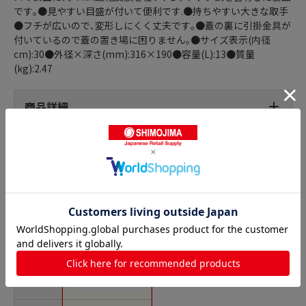
です｡●見やすい目盛が付いて便利です.●持ちやすい大きな取手
●フチが広いので､変形しにくく丈夫です｡●蓋の裏に引掛金具が
付いているので蓋の置き場に困りません｡●サイズ表示(内径
cm):30●外径×深さ(mm):316×190●容量(L):13●質量
(kg):2.47
商品詳細
半寸胴鍋の人気商品との比較