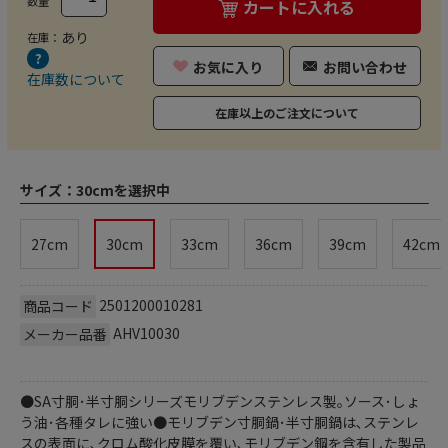
数量
カートに入れる
あり
在庫：
お気に入り
お問い合わせ
在庫数について
在庫以上のご注文について
サイズ：
30cmを選択中
27cm
30cm
33cm
36cm
39cm
42cm
2501200010281
商品コード
AHV10030
メーカー品番
●SA寸胴･半寸胴シリーズ
モリブデンステンレス製｡ソース･しょ
う油･各種タレに強い●モリブデン寸胴鍋･半寸胴鍋は､ステンレ
スの表面に､クロム酸化皮膜を覆い､モリブデン鋼を含有した製品