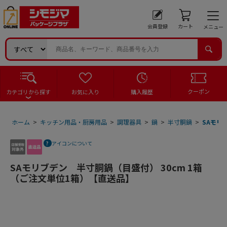
会員登録
カート
メニュー
クーポン
カテゴリから探す
お気に入り
購入履歴
ホーム
>
キッチン用品・厨房用品
>
調理器具
>
鍋
>
半寸胴鍋
>
SAモリ
アイコンについて
SAモリブデン 半寸胴鍋（目盛付） 30cm 1箱
（ご注文単位1箱）【直送品】