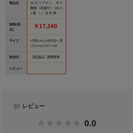
商品名
SAモリブデン 半寸
胴鍋（目盛付） 30cm
1箱（ご注文単位1
箱）【直送品】
価格(税
￥17,160
込)
サイズ
(内径cm):30外径×深
さ(mm):316×190
発送元
【直送品】遠藤商事
レビュー
レビュー
0.0