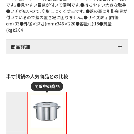
です｡●見やすい目盛が付いて便利です.●持ちやすい大きな取手
●フチが広いので､変形しにくく丈夫です｡●蓋の裏に引掛金具が
付いているので蓋の置き場に困りません｡●サイズ表示(内径
cm):33●外径×深さ(mm):346×220●容量(L):18●質量
(kg):3.04
商品詳細
半寸胴鍋の人気商品との比較