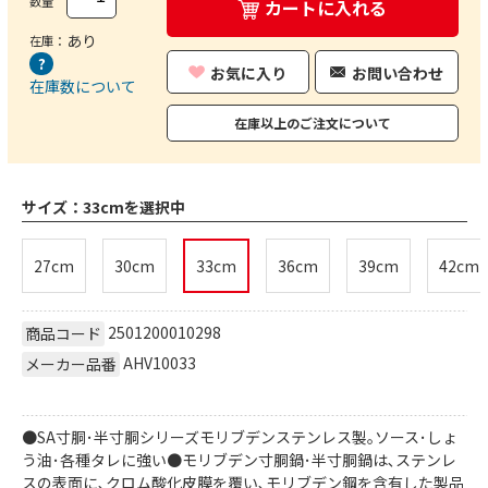
数量
カートに入れる
あり
在庫：
お気に入り
お問い合わせ
在庫数について
在庫以上のご注文について
サイズ：
33cmを選択中
27cm
30cm
33cm
36cm
39cm
42cm
2501200010298
商品コード
AHV10033
メーカー品番
●SA寸胴･半寸胴シリーズ
モリブデンステンレス製｡ソース･しょ
う油･各種タレに強い●モリブデン寸胴鍋･半寸胴鍋は､ステンレ
スの表面に､クロム酸化皮膜を覆い､モリブデン鋼を含有した製品