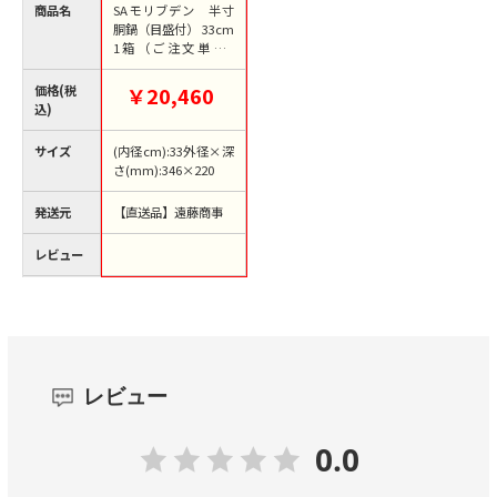
商品名
SAモリブデン 半寸
胴鍋（目盛付） 33cm
1箱（ご注文単位1
箱）【直送品】
価格(税
￥20,460
込)
サイズ
(内径cm):33外径×深
さ(mm):346×220
発送元
【直送品】遠藤商事
レビュー
レビュー
0.0