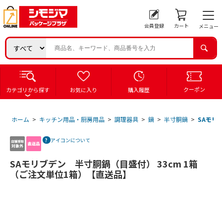
会員登録
カート
メニュー
クーポン
カテゴリから探す
お気に入り
購入履歴
ホーム
>
キッチン用品・厨房用品
>
調理器具
>
鍋
>
半寸胴鍋
>
SAモリ
アイコンについて
SAモリブデン 半寸胴鍋（目盛付） 33cm 1箱
（ご注文単位1箱）【直送品】