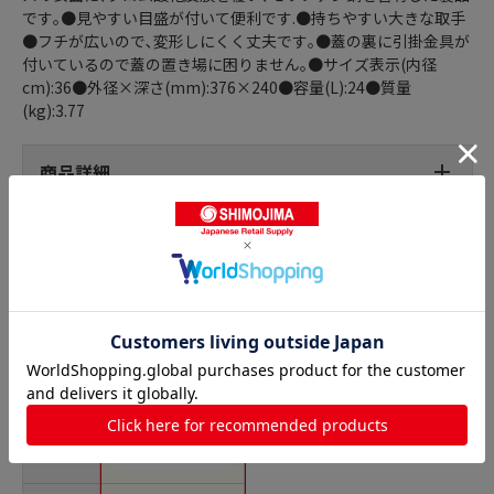
です｡●見やすい目盛が付いて便利です.●持ちやすい大きな取手
●フチが広いので､変形しにくく丈夫です｡●蓋の裏に引掛金具が
付いているので蓋の置き場に困りません｡●サイズ表示(内径
cm):36●外径×深さ(mm):376×240●容量(L):24●質量
(kg):3.77
商品詳細
半寸胴鍋の人気商品との比較