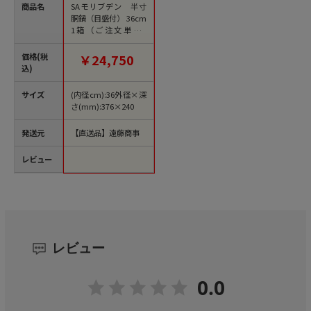
商品名
SAモリブデン 半寸
胴鍋（目盛付） 36cm
1箱（ご注文単位1
箱）【直送品】
価格(税
￥24,750
込)
サイズ
(内径cm):36外径×深
さ(mm):376×240
発送元
【直送品】遠藤商事
レビュー
レビュー
0.0