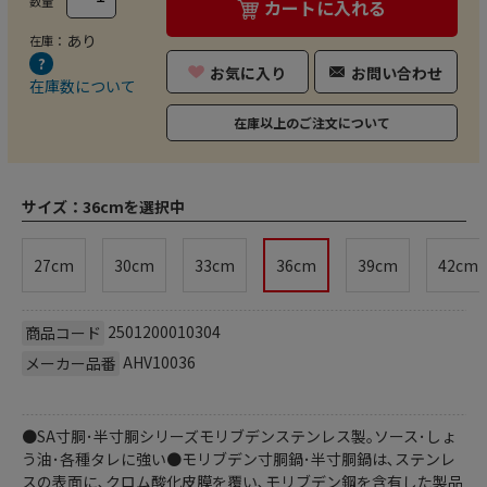
数量
カートに入れる
あり
在庫：
お気に入り
お問い合わせ
在庫数について
在庫以上のご注文について
サイズ：
36cmを選択中
27cm
30cm
33cm
36cm
39cm
42cm
2501200010304
商品コード
AHV10036
メーカー品番
●SA寸胴･半寸胴シリーズ
モリブデンステンレス製｡ソース･しょ
う油･各種タレに強い●モリブデン寸胴鍋･半寸胴鍋は､ステンレ
スの表面に､クロム酸化皮膜を覆い､モリブデン鋼を含有した製品