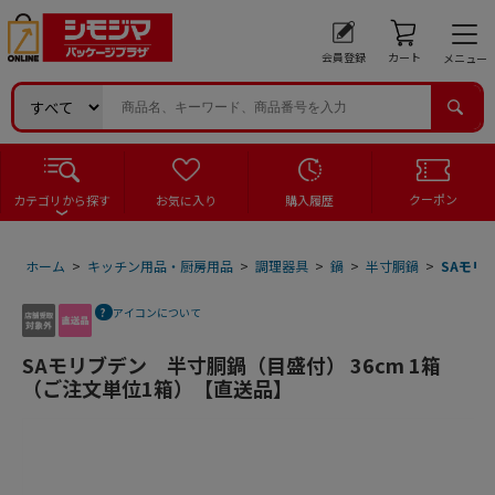
会員登録
カート
メニュー
クーポン
カテゴリから探す
お気に入り
購入履歴
ホーム
>
キッチン用品・厨房用品
>
調理器具
>
鍋
>
半寸胴鍋
>
SAモリ
アイコンについて
SAモリブデン 半寸胴鍋（目盛付） 36cm 1箱
（ご注文単位1箱）【直送品】