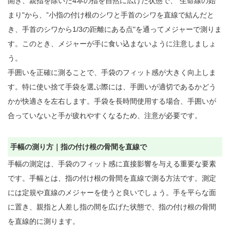
開き、親指を除いた4本の指を自然に広げた状態で、"生命線の始
まり"から、”小指の付け根のシワと手首のシワを直線で結んだと
き、手首のシワから1/3の距離にある点"を通ってメジャーで測りま
す。このとき、メジャーが手に食い込まないように注意しましょ
う。

手囲いを正確に測ることで、手袋のフィット感が大きく向上しま
す。特に使い捨て手袋を選ぶ際には、手囲いが適切であるかどう
かが快適さを左右します。手袋を長時間使用する場合、手囲いが
合っていないと手が疲れやすくなるため、注意が必要です。

手幅の測り方｜指の付け根の骨間を直線で
手幅の測定は、手袋のフィット感に直接影響を与える重要な要素
です。手幅とは、指の付け根の骨間を直線で測る方法です。測定
には定規や直線のメジャーを使うと良いでしょう。手を平らな面
に置き、親指と人差し指の間を広げた状態で、指の付け根の骨間
を直線的に測ります。
