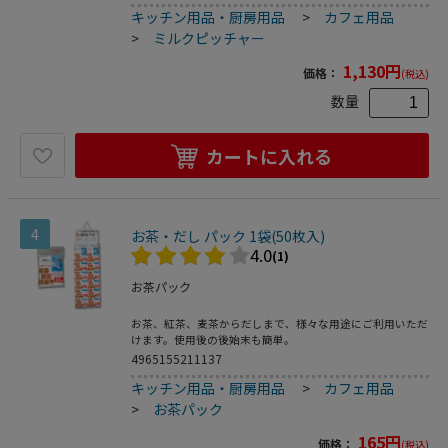
キッチン用品・厨房用品
>
カフェ用品
>
ミルクピッチャー
1,130
円
価格：
(税込)
数量
カートに入れる
4
お茶・だし パック 1袋(50枚入)
4.0
(1)
お茶パック
お茶、紅茶、麦茶からだしまで、様々な用途にご利用いただ
けます。使用後の後始末も簡単。
4965155211137
キッチン用品・厨房用品
>
カフェ用品
>
お茶パック
165
円
価格：
(税込)