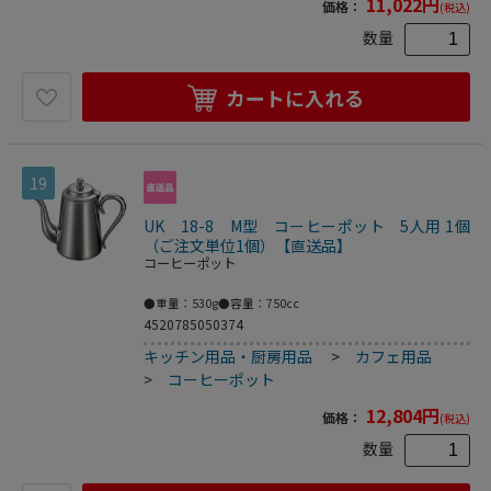
11,022
円
価格：
(税込)
数量
カートに入れる
19
UK 18-8 M型 コーヒーポット 5人用 1個
（ご注文単位1個）【直送品】
コーヒーポット
●重量：530g●容量：750cc
4520785050374
キッチン用品・厨房用品
>
カフェ用品
>
コーヒーポット
12,804
円
価格：
(税込)
数量