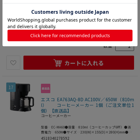
く、においも付き難い特徴があります。食品に影響を与えな
い清潔感を兼ね備えオーブンや直火にも対応してくれる万能
4512706622289
選手。清潔感がある真っ白なホーローは、日々の暮らしで活
キッチン用品・厨房用品
>
カフェ用品
躍してくれるアイテムです。●1300cc
>
コーヒーポット
3,344
円
価格：
(税込)
数量
カートに入れる
17
エスコ EA763AQ-8D AC100V／650W（810m
l） コーヒーメーカー 1個（ご注文単位1
個）【直送品】
コーヒーメーカー
型番…EC-MA60●容量…810ml（コーヒーカップ6杯）●消
費電力…650W●サイズ…230(W)×155(D)×280(H)mm●重
量…1.7㎏●色…ブラック●電源…AC100V●電源コード…
4518340278592