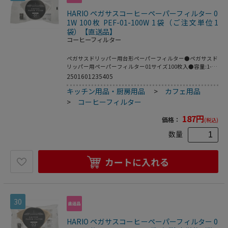
HARIO ペガサスコーヒーペーパーフィルター 0
1W 100枚 PEF-01-100W 1袋（ご注文単位1
袋）【直送品】
コーヒーフィルター
ペガサスドリッパー用台形ペーパーフィルター●ペガサスド
リッパー用ペーパーフィルター01サイズ100枚入●容量:1-2
杯用●カラー:ホワイト●サイズ:約幅23×奥行13×高さ
2501601235405
3.5cm●材質:天然パルプ●入り数:100枚●生産国:日本
キッチン用品・厨房用品
>
カフェ用品
※メーカーの都合により､パッケージ・仕様等は予告なく変
更になる場合がございます｡
>
コーヒーフィルター
187
円
価格：
(税込)
数量
カートに入れる
30
HARIO ペガサスコーヒーペーパーフィルター 0