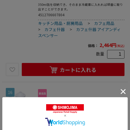
350ml缶を収納でき、そのまま冷蔵庫に入れれば順番に取り
出すことができます。
4512706607804
キッチン用品・厨房用品
>
カフェ用品
>
カフェ什器
>
カフェ什器 アイアンディ
スペンサー
2,464
円
価格：
(税込)
数量
カートに入れる
16
ポッシュリビング コーヒーポット POMEL コ
ーヒーポット 624 ホワイト 1個（ご注文単位
1個）【直送品】
コーヒーポット
1
種類
鉄にガラスの釉薬を高温で焼き付けたホーローは消耗に強