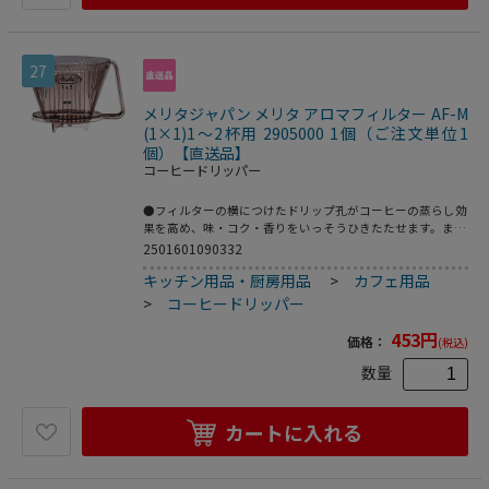
27
メリタジャパン メリタ アロマフィルター AF-M
(1×1)1～2杯用 2905000 1個（ご注文単位1
個）【直送品】
コーヒードリッパー
●フィルターの横につけたドリップ孔がコーヒーの蒸らし効
果を高め、味・コク・香りをいっそうひきたたせます。ま
た、抽出後のしずく切れもよくなりました。●外寸：１０５
2501601090332
×９５×Ｈ７３ｍｍ●材質：ポリカーボネイト製●付属品：
キッチン用品・厨房用品
>
カフェ用品
メジャースプーン
※メーカーの都合により、パッケージ・仕様等は予告なく変
>
コーヒードリッパー
更になる場合がございます。
453
円
価格：
(税込)
数量
カートに入れる