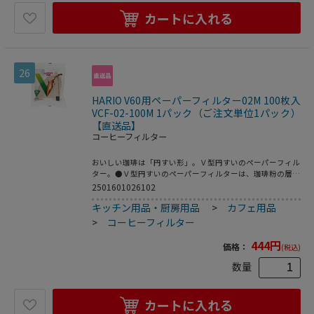
カートに入れる
26
HARIO V60用ペーパーフィルター02M 100枚入
VCF-02-100M 1パック（ご注文単位1パック）
【直送品】
コーヒーフィルター
おいしい珈琲は「円すい形」。Ｖ型円すいのペーパーフィル
ター。●Ｖ型円すいのペーパーフィルターは、珈琲粉の層が
深いので珈琲粉に注いだお湯が円すいの頂点に向かって流れ
2501601026102
るので豆の旨味をしっかりと抽出できます。●１～４杯用●
キッチン用品・厨房用品
>
カフェ用品
注文単位：１パック（１００枚）
>
コーヒーフィルター
444
円
価格：
(税込)
数量
カートに入れる