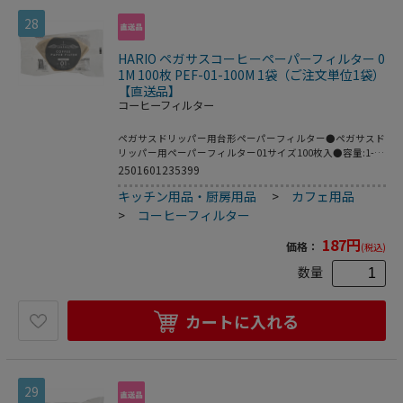
28
HARIO ペガサスコーヒーペーパーフィルター 0
1M 100枚 PEF-01-100M 1袋（ご注文単位1袋）
【直送品】
コーヒーフィルター
ペガサスドリッパー用台形ペーパーフィルター●ペガサスド
リッパー用ペーパーフィルター01サイズ100枚入●容量:1-2
杯用●カラー:ブラウン●サイズ:約幅23×奥行13×高さ
2501601235399
3.5cm●材質:天然パルプ●入り数:100枚●生産国:日本
キッチン用品・厨房用品
>
カフェ用品
※メーカーの都合により､パッケージ・仕様等は予告なく変
更になる場合がございます｡
>
コーヒーフィルター
187
円
価格：
(税込)
数量
カートに入れる
29