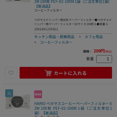
2M 100枚 PEF-02-100M 1袋（ご注文単位1袋）
【直送品】
コーヒーフィルター
ペガサスドリッパー用台形ペーパーフィルター●ペガサスド
リッパー用ペーパーフィルター02サイズ100枚入●容量:2-4
杯用●カラー:ブラウン●サイズ:約幅24×奥行15.5×高さ
2501601235412
3.5cm●材質:天然パルプ●入り数:100枚●生産国:日本
キッチン用品・厨房用品
>
カフェ用品
※メーカーの都合により､パッケージ・仕様等は予告なく変
更になる場合がございます｡
>
コーヒーフィルター
209
円
価格：
(税込)
数量
カートに入れる
31
HARIO ペガサスコーヒーペーパーフィルター 0
2W 100枚 PEF-02-100W 1袋（ご注文単位1
袋）【直送品】
コーヒーフィルター