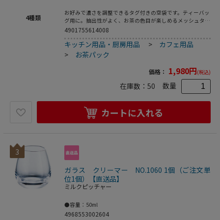
お好みで濃さを調整できるタグ付きの空袋です。ティーバッ
4
種類
グ用に。抽出性がよく、お茶の色目が楽しめるメッシュタイ
プ。ヒートシーラー対応です。 ●容量目安：2～3．5g ●入
4901755614008
数:100枚
キッチン用品・厨房用品
>
カフェ用品
>
お茶パック
1,980
円
価格：
(税込)
数量
在庫数：
50
カートに入れる
3
ガラス クリーマー NO.1060 1個（ご注文単
位1個）【直送品】
ミルクピッチャー
●容量：50ml
4968553002604