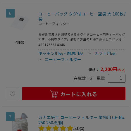
6
コーヒーバッグ タグ付コーヒー空袋 大 100枚/
袋
コーヒーフィルター
お好みで濃さを調整できるタグ付きコーヒー用ティーバッグ
です。不織布タイプ。最初に少量のお湯で蒸らしてから淹れ
4
種類
てください。ヒートシーラー対応です。 ●容量目安:～10g
4901755614046
●入数:100枚
キッチン用品・厨房用品
>
カフェ用品
>
コーヒーフィルター
2,200
円
価格：
(税込)
数量
在庫数：
2
カートに入れる
7
カナエ紙工 コーヒーフィルター 業務用 CF-No.
250 250枚/個
5.0
(1)