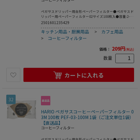
ペガサスドリッパー用台形ペーパーフィルター●ペガサスド
リッパー用ペーパーフィルター02サイズ100枚入●容量:2-4
杯用●カラー:ホワイト●サイズ:約幅24×奥行15.5×高さ
2501601235429
3.5cm●材質:天然パルプ●入り数:100枚●生産国:日本
キッチン用品・厨房用品
>
カフェ用品
※メーカーの都合により､パッケージ・仕様等は予告なく変
更になる場合がございます｡
>
コーヒーフィルター
209
円
価格：
(税込)
数量
カートに入れる
32
HARIO ペガサスコーヒーペーパーフィルター 0
3M 100枚 PEF-03-100M 1袋（ご注文単位1袋）
【直送品】
コーヒーフィルター
ペガサスドリッパー用台形ペーパーフィルター●ペガサスド