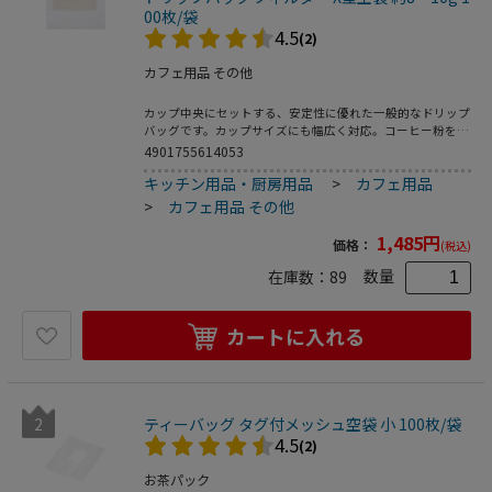
00枚/袋
4.5
(2)
カフェ用品 その他
カップ中央にセットする、安定性に優れた一般的なドリップ
バッグです。カップサイズにも幅広く対応。コーヒー粉を入
れ、袋上部を熱シールしてドリップバッグを作成し、シール
4901755614053
後は切り取り線で切ってご利用いただけます。コーヒー粉が
キッチン用品・厨房用品
>
カフェ用品
約8～10g程度入ります。●入数：100枚
>
カフェ用品 その他
1,485
円
価格：
(税込)
数量
在庫数：
89
カートに入れる
2
ティーバッグ タグ付メッシュ空袋 小 100枚/袋
4.5
(2)
お茶パック