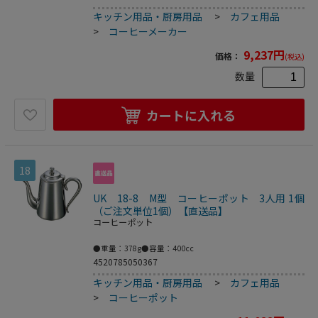
1.3m●付属品…計量スプーン●コーヒー本来のコクと香り
キッチン用品・厨房用品
>
カフェ用品
を引き出す「ダブル加熱高温抽出」●お好みに応じてコーヒ
ーの濃さが選べる「2段階濃度調節」●カルキをとってコー
>
コーヒーメーカー
ヒー豆本来のおいしさを引き出す「浄水フィルター」●はず
せる「スイングバスケット＆フィルターケース」●はずせる
9,237
円
価格：
(税込)
「水タンク」●フィルターケースからコーヒーのポタ落ちを
防ぐしずくもれ防止機構201×279×313●梱包重量2342g
数量
カートに入れる
18
UK 18-8 M型 コーヒーポット 3人用 1個
（ご注文単位1個）【直送品】
コーヒーポット
●重量：378g●容量：400cc
4520785050367
キッチン用品・厨房用品
>
カフェ用品
>
コーヒーポット