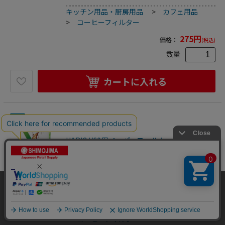
3.5cm●材質:天然パルプ●入り数:100枚●生産国:日本
キッチン用品・厨房用品
>
カフェ用品
※メーカーの都合により､パッケージ・仕様等は予告なく変
更になる場合がございます｡
>
コーヒーフィルター
275
円
価格：
(税込)
数量
カートに入れる
34
HARIO V60用ペーパーフィルター 01M 40枚 VC
F-01-40M 1箱（ご注文単位1箱）【直送品】
コーヒーフィルター
V60シリーズペーパーフィルター●01タイプ(1-2杯用)のペー
当サイトはクッキー（Cookie）を使用しています。Cookieの使用に同意いた
パーフィルターです｡●容量:1-2杯用●カラー:ブラウン●サ
だける場合は「OK」をクリックしてください。
イズ:約幅11×奥行3×高さ10cm●材質:天然パルプ●入り
2501601235450
数:40枚●生産国:日本
キッチン用品・厨房用品
>
カフェ用品
※メーカーの都合により､パッケージ・仕様等は予告なく変
OK
更になる場合がございます｡
>
コーヒーフィルター