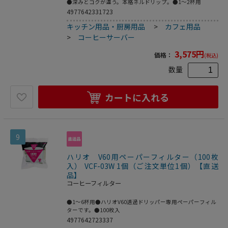
●深みとコクが違う。本格ネルドリップ。●1～2杯用
4977642331723
キッチン用品・厨房用品
>
カフェ用品
>
コーヒーサーバー
3,575
円
価格：
(税込)
数量
カートに入れる
9
ハリオ V60用ペーパーフィルター（100枚
入） VCF-03W 1個（ご注文単位1個）【直送
品】
コーヒーフィルター
●1～6杯用●ハリオV60透過ドリッパー専用ペーパーフィル
ターです。●100枚入
4977642723337