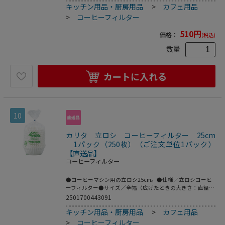
キッチン用品・厨房用品
>
カフェ用品
>
コーヒーフィルター
510
円
価格：
(税込)
数量
カートに入れる
10
カリタ 立ロシ コーヒーフィルター 25cm
1パック（250枚）（ご注文単位1パック）
【直送品】
コーヒーフィルター
●コーヒーマシン用の立ロシ25cm。●仕様／立ロシコーヒ
ーフィルター●サイズ／全幅（広げたときの大きさ：直径）
250mm×底径105mm●1パック＝250枚●立ロシ漂白●全幅
2501700443091
25cm
キッチン用品・厨房用品
>
カフェ用品
>
コーヒーフィルター