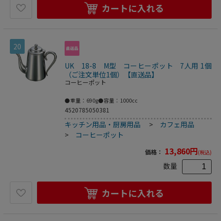
カートに入れる
20
UK 18-8 M型 コーヒーポット 7人用 1個
（ご注文単位1個）【直送品】
コーヒーポット
●重量：690g●容量：1000cc
4520785050381
キッチン用品・厨房用品
>
カフェ用品
>
コーヒーポット
13,860
円
価格：
(税込)
数量
カートに入れる