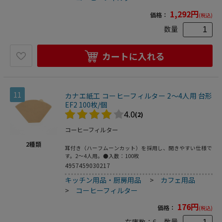
1,292
円
価格：
(税込)
数量
カートに入れる
11
カナエ紙工 コーヒーフィルター 2～4人用 台形
EF2 100枚/個
4.0
(2)
コーヒーフィルター
2
種類
耳付き（ハーフムーンカット）を採用し、開きやすい仕様で
す。2～4人用。●入数：100枚
4957459030217
キッチン用品・厨房用品
>
カフェ用品
>
コーヒーフィルター
176
円
価格：
(税込)
数量