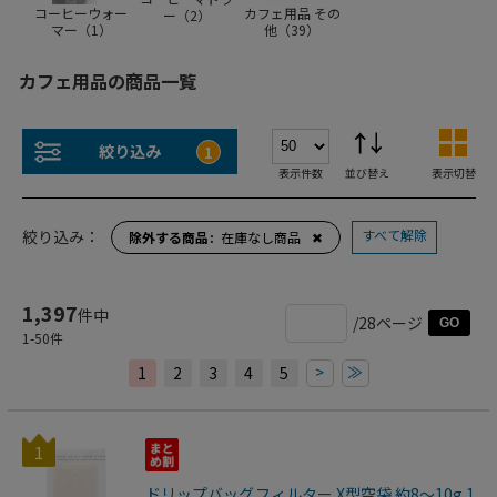
コーヒーウォー
カフェ用品 その
ー（
2
）
マー（
1
）
他（
39
）
カフェ用品の商品一覧
絞り込み
1
表示件数
並び替え
表示切替
すべて解除
絞り込み：
除外する商品
在庫なし商品
✖
1,397
件中
/28ページ
GO
1
-
50
件
>
≫
1
2
3
4
5
1
ドリップバッグフィルター X型空袋 約8～10g 1