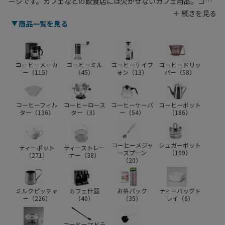
ージです。カフェなどの飲食店には欠かせないカフェ用品。コー
ヒーメーカーやコーヒーフィルターなど、専門店をはじめ、家庭
用としてもおすすめのカフェ用品が勢揃い！サイズや形状など、
商品一覧を見る
用途に合わせて最適なものをお選びください。プロの職人に人気
の業務用カフェ用品を種類豊富に扱っています。
コーヒーメーカ
コーヒーミル
コーヒーサイフ
コーヒードリッ
ー（
115
）
（
45
）
ォン（
13
）
パー（
58
）
コーヒーフィル
コーヒーロース
コーヒーサーバ
コーヒーポット
ター（
136
）
ター（
3
）
ー（
54
）
（
186
）
コーヒーメジャ
シュガーポット
ティーポット
ティーストレー
ースプーン
（
109
）
（
271
）
ナー（
38
）
（
20
）
ミルクピッチャ
カフェ什器
お茶パック
ティーバッグト
ー（
226
）
（
40
）
（
35
）
レイ（
6
）
コーヒーマドラ