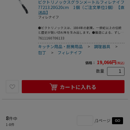
ビクトリノックスグランメートルフィレナイフ
77213.20G20cm 1個（ご注文単位1個）【直
送品】
フィレナイフ
●ビクトリノックスは、1884年の創業。一世紀以上の伝統
と歴史が鋭い切れ味を生み出します。●鍛造による、ずしり
とくる重量感、鋭い切味など。料理のプロフェッショナルを
7611160706133
満足させる本格的な仕上がりです。●薄くてフレキシブルに
キッチン用品・厨房用品
>
調理器具
>
しなるブレードは、魚を骨に沿って切り分けるのに最適で
す。●両刃●背厚：1．2mm●重量：178g
包丁
>
フィレナイフ
19,066
円
価格：
(税込)
数量
カートに入れる
8
件中
/1ページ
GO
1
-
8
件