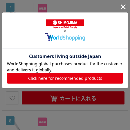
7
ブライトM11プロフィッシュフィレナイフ M12
1 16cm 1箱（ご注文単位1箱）【直送品】
フィレナイフ
●プロのニューステータスBriet-M11PRO特長と品質●モリ
ブデンバナジウム鋼をベースとしたブライト特殊鋼をサブゼ
ロ処理により高い硬度と靱性を与え､切れ味を一段と高めて
2501200115399
あります｡●ハンドルは18-8抗菌性ステンレス鋼を使用し水･
キッチン用品・厨房用品
>
調理器具
>
薬品等の高圧･高温殺菌洗浄を可能にした衛生的なハンドル
です｡※包丁の表示サイズは､すべて刃渡り寸法となっており
包丁
>
フィレナイフ
ます｡※抗菌※フレキシブル庖丁は柔軟性に優れており､折れ
にくい庖丁です｡●メーカー品番:M121●サイズ(cm):16●全
6,246
円
価格：
(税込)
長(mm):275●質量(g):60●背厚(mm):2.2
数量
カートに入れる
8