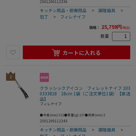
ナジウム●ドイツ製※庖丁の表示サイズは､すべて刃渡り寸
2501200112336
法となっております｡●メーカー品番:4556●サイズ
キッチン用品・厨房用品
>
調理器具
>
(cm):16●全長(mm):286●質量(g):110●背厚(mm):0.9
包丁
>
フィレナイフ
25,759
円
価格：
(税込)
数量
カートに入れる
3
クラッシックアイコン フィレットナイフ 103
0333818 18cm 1袋（ご注文単位1袋）【直送
品】
フィレナイフ
●全長(mm):312●質量(g):137●背厚(mm):2
2501200112343
キッチン用品・厨房用品
>
調理器具
>
包丁
>
フィレナイフ