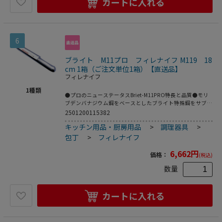
カートに入れる
6
ブライト M11プロ フィレナイフ M119 18
cm 1箱（ご注文単位1箱）【直送品】
フィレナイフ
1
種類
●プロのニューステータスBriet-M11PRO特長と品質●モリ
ブデンバナジウム鋼をベースとしたブライト特殊鋼をサブゼ
ロ処理により高い硬度と靱性を与え､切れ味を一段と高めて
2501200115382
あります｡●ハンドルは18-8抗菌性ステンレス鋼を使用し水･
キッチン用品・厨房用品
>
調理器具
>
薬品等の高圧･高温殺菌洗浄を可能にした衛生的なハンドル
です｡※包丁の表示サイズは､すべて刃渡り寸法となっており
包丁
>
フィレナイフ
ます｡※抗菌※フレキシブル庖丁は柔軟性に優れており､折れ
にくい庖丁です｡●メーカー品番:M119●サイズ(cm):18●全
6,662
円
価格：
(税込)
長(mm):300●質量(g):75●背厚(mm):2.2
数量
カートに入れる