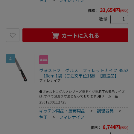
33,654
円
価格：
(税込)
数量
カートに入れる
4
ヴォストフ グルメ フィレットナイフ 4552
16cm 1袋（ご注文単位1袋）【直送品】
フィレナイフ
●ヴォストフグルメシリーズ※ドイツ※庖丁の表示サイズ
は､すべて刃渡り寸法となっております｡●メーカー品
番:4552●サイズ(cm):16●全長(mm):285●質量(g):88●背厚
2501200112725
(mm):1
キッチン用品・厨房用品
>
調理器具
>
包丁
>
フィレナイフ
6,744
円
価格：
(税込)