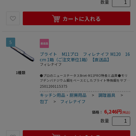
数量
カートに入れる
5
ブライト M11プロ フィレナイフ M120 16
cm 1箱（ご注文単位1箱）【直送品】
フィレナイフ
1
種類
●プロのニューステータスBriet-M11PRO特長と品質●モリ
ブデンバナジウム鋼をベースとしたブライト特殊鋼をサブゼ
ロ処理により高い硬度と靱性を与え､切れ味を一段と高めて
2501200115375
あります｡●ハンドルは18-8抗菌性ステンレス鋼を使用し水･
キッチン用品・厨房用品
>
調理器具
>
薬品等の高圧･高温殺菌洗浄を可能にした衛生的なハンドル
です｡※包丁の表示サイズは､すべて刃渡り寸法となっており
包丁
>
フィレナイフ
ます｡※抗菌※フレキシブル庖丁は柔軟性に優れており､折れ
にくい庖丁です｡●メーカー品番:M120●サイズ(cm):16●全
6,246
円
価格：
(税込)
長(mm):275●質量(g):70●背厚(mm):2.2
数量