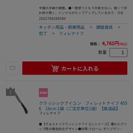
全国の主婦が絶賛。●一度使うともう手放せない。軽くて切
れ味が良く、ハンドルがヒップアップしているので、力を入
れやすく、扱いやすい。●人間工学から生まれたマックオリ
2502700289580
ジナルデザインシリーズ。●刃先が丸く安全に使用頂ける点
キッチン用品・厨房用品
>
調理器具
>
が特徴的です。●刃先の穴はフックに引っ掛けると乾燥も早
く衛生的です。食材がくっつきにくくもなっています。●ハ
包丁
>
フィレナイフ
ンドルは３つ止めですから、耐久性も高い仕様です。
4,761
円
価格：
(税込)
数量
カートに入れる
2
クラッシックアイコン フィレットナイフ 455
6 16cm 1袋（ご注文単位1袋）【直送品】
フィレナイフ
●【ヴォストフクラッシックアイコンシリーズ】優れたグリ
ップ感の確信的なデザイン●材質:クローム･モリブデン･バ