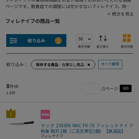
ページです。飲食店での調理には欠かせないフィレナイフ。肉や
魚を捌くのに適した包丁です。サイズや形状など、食材や調理法
に合わせて最適なものをお選びください。プロの職人に人気の業
フィレナイフの商品一覧
務用フィレナイフを種類豊富に扱っています。
絞り込み
1
表示件数
並び替え
表示切替
すべて解除
絞り込み：
除外する商品
在庫なし商品
✖
8
件中
/1ページ
GO
1
-
8
件
1
マック 239359 MAC FK-70 フィレットナイフ
刺身 両刃 1個（ご注文単位1個）【直送品】
フィレナイフ