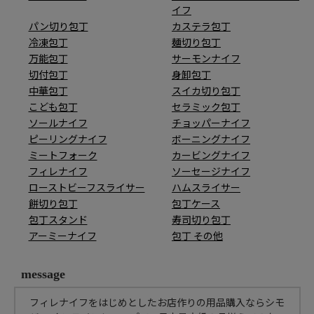
イフ
パン切り包丁
カステラ包丁
冷凍包丁
麺切り包丁
万能包丁
サーモンナイフ
切付包丁
身卸包丁
中華包丁
スイカ切り包丁
こども包丁
セラミック包丁
ソールナイフ
チョッパーナイフ
ピーリングナイフ
ボーニングナイフ
ミートフォーク
カービングナイフ
フィレナイフ
ソーセージナイフ
ローストビーフスライサー
ハムスライサー
餅切り包丁
包丁ケース
包丁スタンド
寿司切り包丁
アーミーナイフ
包丁 その他
message
フィレナイフをはじめとしたお店作りの用品購入ならシモ