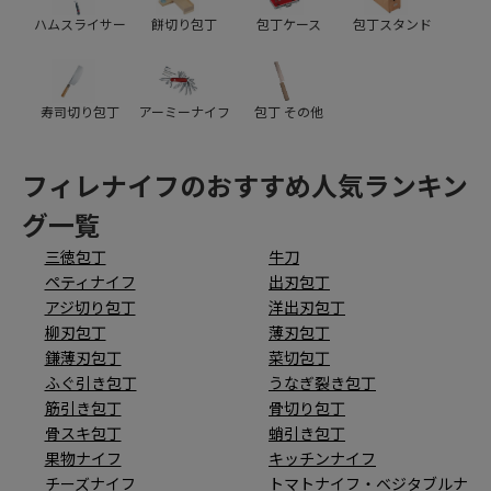
ハムスライサー
餅切り包丁
包丁ケース
包丁スタンド
寿司切り包丁
アーミーナイフ
包丁 その他
フィレナイフのおすすめ人気ランキン
グ一覧
三徳包丁
牛刀
ペティナイフ
出刃包丁
アジ切り包丁
洋出刃包丁
柳刃包丁
薄刃包丁
鎌薄刃包丁
菜切包丁
ふぐ引き包丁
うなぎ裂き包丁
筋引き包丁
骨切り包丁
骨スキ包丁
蛸引き包丁
果物ナイフ
キッチンナイフ
チーズナイフ
トマトナイフ・ベジタブルナ