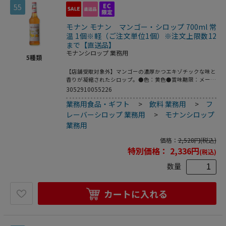
55
モナン モナン マンゴー・シロップ 700ml 常
温 1個※軽（ご注文単位1個）※注文上限数12
まで【直送品】
モナンシロップ 業務用
5
種類
【店舗受取対象外】マンゴーの濃厚かつエキゾチックな味と
香りが凝縮されたシロップ。●色：黄色●賞味期限：メーカ
ー製造日より36ヶ月※こちらの商品は食品・飲料類となり
3052910055226
ますので、返品は受け付けておりません。※業務用食品に関
業務用食品・ギフト
>
飲料 業務用
>
フ
しまして、基本的に飲食店様が大量に使用することを目的と
した商品であるため、一般用より期限が短くなっておりま
レーバーシロップ 業務用
>
モナンシロップ
す。
業務用
価格：
2,528
円
(税込)
特別価格：
2,336
円
(税込)
数量
カートに入れる