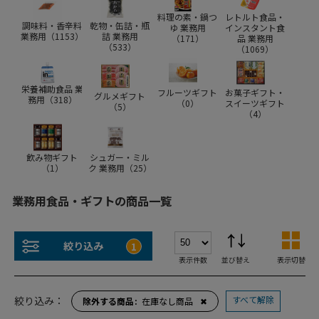
料理の素・鍋つ
レトルト食品・
調味料・香辛料
乾物・缶詰・瓶
ゆ 業務用
インスタント食
業務用（
1153
）
詰 業務用
（
171
）
品 業務用
（
533
）
（
1069
）
栄養補助食品 業
フルーツギフト
お菓子ギフト・
グルメギフト
務用（
318
）
（
0
）
スイーツギフト
（
5
）
（
4
）
飲み物ギフト
シュガー・ミル
（
1
）
ク 業務用（
25
）
業務用食品・ギフトの商品一覧
絞り込み
1
表示件数
並び替え
表示切替
すべて解除
絞り込み：
除外する商品
在庫なし商品
✖