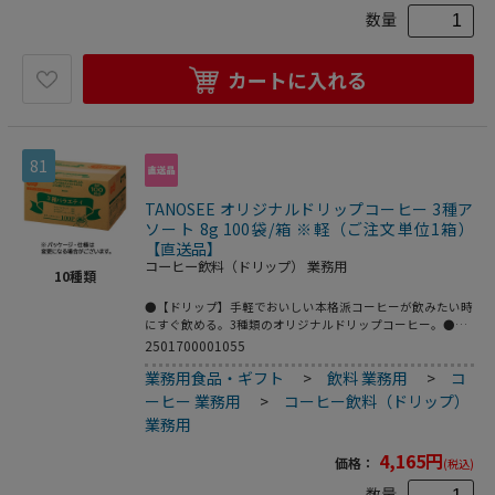
ッチタイプのダンボールを使用。●取り出しやすい開け口
数量
付。●両側フックタイプ。●100袋入2箱セット。
カートに入れる
81
TANOSEE オリジナルドリップコーヒー 3種ア
ソート 8g 100袋/箱 ※軽（ご注文単位1箱）
【直送品】
コーヒー飲料（ドリップ） 業務用
10
種類
●【ドリップ】手軽でおいしい本格派コーヒーが飲みたい時
にすぐ飲める。3種類のオリジナルドリップコーヒー。●タ
イプ／ドリップ●アソート内容／スペシャルブレンド40
2501700001055
袋、モカブレンド・ヨーロピアンブレンド各30袋(バラ入)●
業務用食品・ギフト
>
飲料 業務用
>
コ
内容量／8g(1袋あたり)●1箱=100袋※メーカー都合によ
り、パッケージデザインおよび仕様が変更になる場合がござ
ーヒー 業務用
>
コーヒー飲料（ドリップ）
います。※賞味期限について：商品の発送時点で、賞味期限
業務用
まで残り180日以上の商品をお届けします。●3種類のアソ
ートタイプ。●挽きたての香りと味わいを愉しむドリップコ
4,165
円
価格：
(税込)
ーヒー。●包装テープを減らしたワンタッチタイプのダンボ
ールを使用。●取り出しやすい開け口付。●両側フックタイ
数量