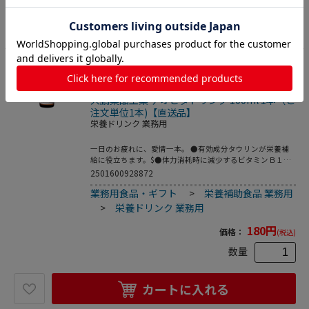
カートに入れる
65
大鵬薬品工業 チオビタドリンク 100ml 1本（ご
注文単位1本)【直送品】
栄養ドリンク 業務用
一日のお疲れに、愛情一本。 ●有効成分タウリンが栄養補
給に役立ちます。$●体力消耗時に減少するビタミンＢ１な
ど、ビタミンＢ群の補給に。$●カルニチン塩化物を配合。
2501600928872
●注文単位：１本（１００ｍｌ）●医薬部外品生産国：日本
業務用食品・ギフト
>
栄養補助食品 業務用
商品区分：医薬部外品メーカー：大鵬薬品工業株式会社※メ
ーカーの都合により、パッケージ・仕様等は予告なく変更に
>
栄養ドリンク 業務用
なる場合がございます。
180
円
価格：
(税込)
数量
カートに入れる