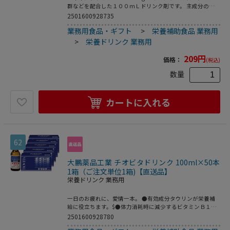
群などを配合した１００ｍＬドリンク剤です。 主成分のタ
ウリンは「含硫アミノ酸」という栄養成分の一種で、体の各
2501600928735
組織に存在しています。疲労の回復や予防、体力・身体抵抗
業務用食品・ギフト
>
栄養補助食品 業務用
力の維持・改善等に優れた効果を発揮します。 ●内容量：
１００ｍｌ●注文単位：１本●指定医薬部外品生産国：日本
>
栄養ドリンク 業務用
商品区分：医薬部外品メーカー：大正製薬株式会社※メーカ
ーの都合により、パッケージ・仕様等は予告なく変更になる
209
円
価格：
(税込)
場合がございます。
数量
カートに入れる
62
大鵬薬品工業 チオビタドリンク 100ml×50本
1箱（ご注文単位1箱)【直送品】
栄養ドリンク 業務用
一日のお疲れに、愛情一本。 ●有効成分タウリンが栄養補
給に役立ちます。$●体力消耗時に減少するビタミンＢ１な
ど、ビタミンＢ群の補給に。$●カルニチン塩化物を配合。
2501600928780
●注文単位：１箱（１００ｍｌ×５０本）●医薬部外品生産