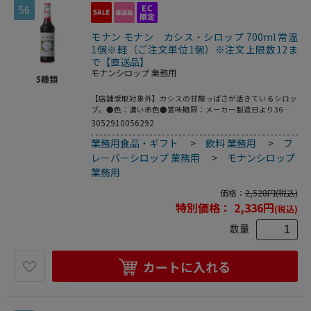
56
モナン モナン カシス・シロップ 700ml 常温
1個※軽（ご注文単位1個）※注文上限数12ま
で【直送品】
モナンシロップ 業務用
5
種類
【店舗受取対象外】カシスの甘酸っぱさが活きているシロッ
プ。●色：濃い赤色●賞味期限：メーカー製造日より36ヶ
月※こちらの商品は食品・飲料類となりますので、返品は受
3052910056292
け付けておりません。※業務用食品に関しまして、基本的に
業務用食品・ギフト
>
飲料 業務用
>
フ
飲食店様が大量に使用することを目的とした商品であるた
め、一般用より期限が短くなっております。
レーバーシロップ 業務用
>
モナンシロップ
業務用
価格：
2,528
円
(税込)
特別価格：
2,336
円
(税込)
数量
カートに入れる