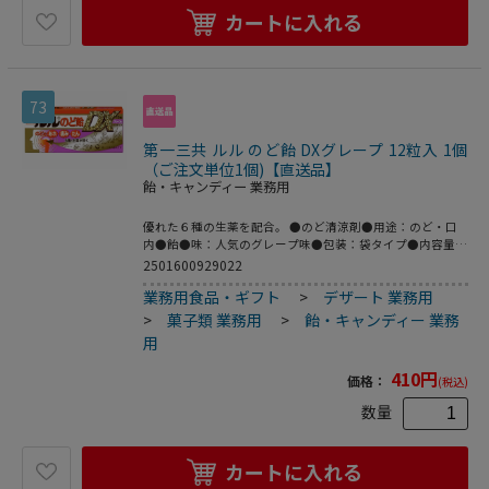
ない所に保管して下さい。◆他の容器に入れ替えないで下さ
カートに入れる
い（誤用の原因になったり品質が変わります）。◆使用期限
を過ぎた製品は服用しないで下さい。◆開栓されている製品
は服用しないで下さい。開栓後は保存しないで下さい。●使
用方法○成人（１５歳以上）１日１回１本（１００ｍＬ）を
服用して下さい。○小児（１５歳未満）は服用しないで下さ
73
い。○用法・用量を守って下さい（他のビタミン等を含有す
る製剤を同時に使用する場合には過剰摂取等に注意して下さ
第一三共 ルル のど飴 DXグレープ 12粒入 1個
い）。●使用上の注意≪定められた使用法を守ること≫次の
場合は、直ちに服用を中止し、この製品を持って医師又は薬
（ご注文単位1個)【直送品】
剤師に相談して下さい。◆服用後、発疹があらわれた場合。
飴・キャンディー 業務用
◆しばらく服用しても症状がよくならない場合。◆下痢があ
らわれることがあるので、下痢の継続又は増強がみられた場
優れた６種の生薬を配合。 ●のど清涼剤●用途：のど・口
合には、服用を中止し、医師又は薬剤師に相談して下さい。
内●飴●味：人気のグレープ味●包装：袋タイプ●内容量：
●商品の説明○タウリン倍増（＊）、２、０００ｍｇ配合し
６錠入り ●原材料：●６粒（１日量）中の成分：オウヒエ
2501600929022
ました。＊チオビタ・ドリンクと比べて○カルニチン塩化物
キス／１２ｍｇ（オウヒとして３００ｍｇ）、カンゾウエキ
配合。○飲みやすくスッキリとした味です。［用法・用途］
業務用食品・ギフト
>
デザート 業務用
ス／６２．５ｍｇ（カンゾウとして２５０ｍｇ）、キキョウ
○滋養強壮○虚弱体質○肉体疲労・病
エキス／２００ｍｇ（キキョウとして２００ｍｇ）、ショウ
>
菓子類 業務用
>
飴・キャンディー 業務
キョウエキス／２９．１３ｍｇ（ショウキョウとして３００
用
ｍｇ）、シャゼンソウエキス／７６．９３ｍｇ（シャゼンソ
ウとして５１２ｍｇ）、セネガエキス／１０ｍｇ（セネガと
410
円
価格：
(税込)
して１００ｍｇ）●添加物：グリセリン脂肪酸エステル、ア
セスルファムＫ、塩化Ｎａ、コハク酸２Ｎａ、ｌ－メントー
数量
ル、ＤＬ－リンゴ酸、還元水アメ、香料、エタノール●内容
量：１２粒生産国：日本商品区分：指定医薬部外品メーカ
ー：第一三共株式会社※メーカーの都合により、パッケー
カートに入れる
ジ・仕様等は予告なく変更になる場合がございます。