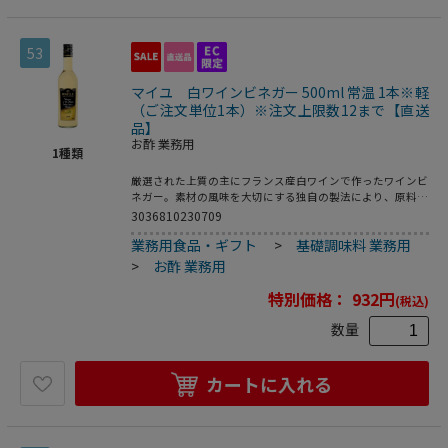
53
マイユ 白ワインビネガー 500ml 常温 1本※軽
（ご注文単位1本）※注文上限数12まで【直送
品】
お酢 業務用
1
種類
厳選された上質の主にフランス産白ワインで作ったワインビ
ネガー。素材の風味を大切にする独自の製法により、原料ワ
インの香りが生かされています。
3036810230709
業務用食品・ギフト
>
基礎調味料 業務用
>
お酢 業務用
特別価格：
932
円
(税込)
数量
カートに入れる