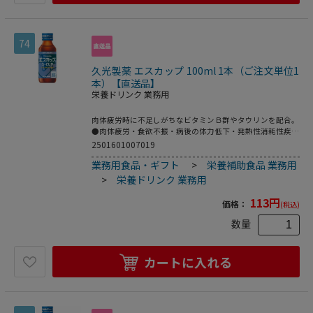
74
久光製薬 エスカップ 100ml 1本（ご注文単位1
本）【直送品】
栄養ドリンク 業務用
肉体疲労時に不足しがちなビタミンＢ群やタウリンを配合。
●肉体疲労・食欲不振・病後の体力低下・発熱性消耗性疾
患・栄養障害・妊娠授乳期などの場合の栄養補給・滋養強
2501601007019
壮、虚弱体質●注文単位：１本（１００ｍｌ）生産国：日本
業務用食品・ギフト
>
栄養補助食品 業務用
商品区分：指定医薬部外品メーカー：久光製薬※メーカーの
都合により、パッケージ・仕様等は予告なく変更になる場合
>
栄養ドリンク 業務用
がございます。
113
円
価格：
(税込)
数量
カートに入れる