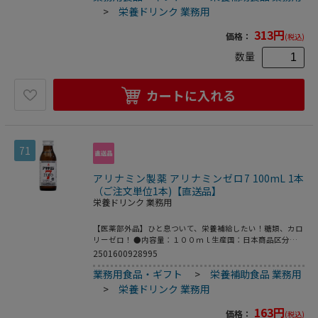
ン）・・・・・・２ｍｇビタミンＢ６（塩酸ピリドキシ
>
栄養ドリンク 業務用
ン）・・・・・・１０ｍｇニコチン酸アミド・・・・・・２
５ｍｇＬ－アスパラギン酸ナトリウム・・・・・・１２５ｍ
313
円
価格：
(税込)
ｇ無水カフェイン・・・・・・５０ｍｇ［添加物］ＤＬ－リ
ンゴ酸、クエン酸、酒石酸、白糖、パラベン、安息香酸Ｎ
数量
ａ、香料、エタノール、グリセリン、プロピレングリコー
ル、バニリン●保存方法◆直射日光の当たる所や高温になる
所には置かないでください。●使用方法成人（１５歳以上）
カートに入れる
は１日１回１ビン（５０ｍＬ） を服用してください。●使
用上の注意≪定められた使用法を守ること≫◆次の場合は直
ちに服用を中止し、このビンを持って医師または薬剤師に相
談すること（１）服用後、胃部不快感、発疹等の症状があら
われた場合（２）しばらく服用しても症状がよくならない場
71
合◆下痢などの症状があらわれることがあるので、このよう
な症状の継続または増強が見られた場合には服用を中止し、
アリナミン製薬 アリナミンゼロ7 100mL 1本
医師または薬剤師に相談すること●商品の説明○ほどよい苦
味に甘味と酸味を加えたミニドリンク剤○ビタミンＢ１誘導
（ご注文単位1本)【直送品】
体フルスルチアミンをはじめビタミンＢ２・Ｂ６などを配合
栄養ドリンク 業務用
［用途］肉体疲労・病中病後・食欲不振・栄養障害・発熱性
消耗性疾患・産前産後 などの場合の栄養補給○滋養強壮○
【医薬部外品】ひと息ついて、栄養補給したい！糖類、カロ
虚弱体質※メーカーの都合により、パッケージ・仕様等は予
リーゼロ！ ●内容量：１００ｍｌ生産国：日本商品区分：
告なく変更になる場合がございます。
医薬部外品メーカー：アリナミン製薬株式会社●成分［表示
2501600928995
成分／１ビン（１００ｍＬ）中］フルスルチアミン塩酸塩
業務用食品・ギフト
>
栄養補助食品 業務用
（ビタミンＢ１誘導体）・・・・・・２．５ｍｇリボフラビ
ンリン酸エステルナトリウム（ビタミンＢ２リン酸エステ
>
栄養ドリンク 業務用
ル）・・・・・・２．５４ｍｇピリドキシン塩酸塩（ビタミ
ンＢ６）・・・・・・１０ｍｇニコチン酸アミ
163
円
価格：
(税込)