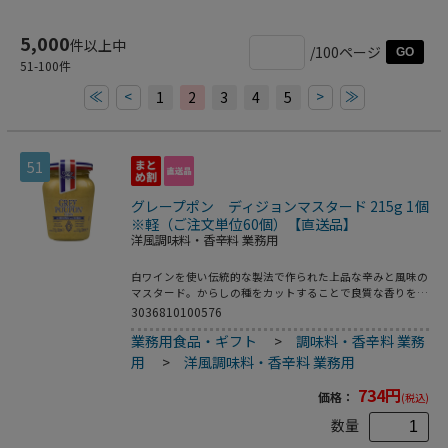
5,000
件以上中
/100ページ
GO
51
-
100
件
≪
<
>
≫
1
2
3
4
5
51
グレープポン ディジョンマスタード 215g 1個
※軽（ご注文単位60個）【直送品】
洋風調味料・香辛料 業務用
白ワインを使い伝統的な製法で作られた上品な辛みと風味の
マスタード。からしの種をカットすることで良質な香りを引
き出しています。
3036810100576
業務用食品・ギフト
>
調味料・香辛料 業務
用
>
洋風調味料・香辛料 業務用
734
円
価格：
(税込)
数量