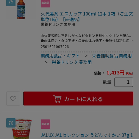
75
久光製薬 エスカップ 100ml 12本 1箱（ご注文
単位1箱）【直送品】
栄養ドリンク 業務用
肉体疲労時に不足しがちなビタミンＢ群やタウリンを配合。
●肉体疲労・食欲不振・病後の体力低下・発熱性消耗性疾
患・栄養障害・妊娠授乳期などの場合の栄養補給・滋養強
2501601007026
壮、虚弱体質●注文単位：１箱（１００ｍｌ×１２本）生産
業務用食品・ギフト
>
栄養補助食品 業務用
国：日本商品区分：指定医薬部外品メーカー：久光製薬※メ
ーカーの都合により、パッケージ・仕様等は予告なく変更に
>
栄養ドリンク 業務用
なる場合がございます。
1,413
円
価格：
(税込)
数量
カートに入れる
76
JALUX JALセレクション うどんですかい 37g 1