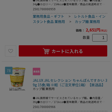
●JAL国際線でサービスされているカップ麺。●内容量／
34g●カロリー／154kcal●賞味期限／商品の発送時点で、
賞味期限まで残り60日以上の商品をお届けします。●そばで
2501700000959
すかい●1セット=15食※メーカー都合により、パッケージ
業務用食品・ギフト
>
レトルト食品・イン
デザインおよび仕様が変更になる場合がございます。●焼津
加工鰹節を使用。15食です。●おやつや間食にちょうどいい
スタント食品 業務用
>
カップ麺 業務用
コンパクトサイズ。
2,651
円
価格：
(税込)
数量
カートに入れる
78
JALUX JALセレクション ちゃんぽんですかい 3
9g 15食/箱 ※軽（ご注文単位1箱）【直送品】
カップ麺 業務用
●JAL国際線でサービスされているカップ麺。●内容量／
39g●カロリー／171kcal●賞味期限／商品の発送時点で、
賞味期限まで残り60日以上の商品をお届けします。●ちゃん
2501700000966
ぽんですかい●1セット=15食※メーカー都合により、パッ