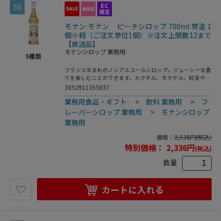
58
モナン モナン ピーチシロップ 700ml 常温 1
個※軽（ご注文単位1個）※注文上限数12まで
【直送品】
モナンシロップ 業務用
5
種類
フランス生まれのノンアルコールシロップ。ジューシーな香
りを楽しむことができます。カクテル、モクテル、紅茶や緑
茶、デザートまで幅広く使えます。●アレルギー：もも・オ
3052911355837
レンジ・アーモンド
業務用食品・ギフト
>
飲料 業務用
>
フ
レーバーシロップ 業務用
>
モナンシロップ
業務用
価格：
2,528
円
(税込)
特別価格：
2,336
円
(税込)
数量
カートに入れる