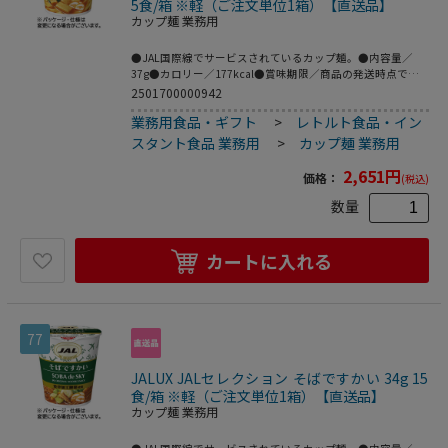
5食/箱 ※軽（ご注文単位1箱）【直送品】
カップ麺 業務用
●JAL国際線でサービスされているカップ麺。●内容量／
37g●カロリー／177kcal●賞味期限／商品の発送時点で、
賞味期限まで残り60日以上の商品をお届けします。●うどん
2501700000942
ですかい●1セット=15食※メーカー都合により、パッケー
業務用食品・ギフト
>
レトルト食品・イン
ジデザインおよび仕様が変更になる場合がございます。●利
尻昆布を使用。15食です。●おやつや間食にちょうどいいコ
スタント食品 業務用
>
カップ麺 業務用
ンパクトサイズ。
2,651
円
価格：
(税込)
数量
カートに入れる
77
JALUX JALセレクション そばですかい 34g 15
食/箱 ※軽（ご注文単位1箱）【直送品】
カップ麺 業務用