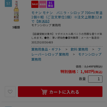
57
モナン モナン バニラ・シロップ 700ml 常温
1個※軽（ご注文単位1個）※注文上限数12ま
で【直送品】
モナンシロップ 業務用
5
種類
【店舗受取対象外】マダガスカル産バニラの芳醇な香りが楽
しめます。●色：薄い琥珀色●賞味期限：メーカー製造日よ
り36ヶ月※こちらの商品は食品・飲料類となりますので、
3052910056469
返品は受け付けておりません。※業務用食品に関しまして、
業務用食品・ギフト
>
飲料 業務用
>
フ
基本的に飲食店様が大量に使用することを目的とした商品で
あるため、一般用より期限が短くなっております。
レーバーシロップ 業務用
>
モナンシロップ
業務用
価格：
2,149
円
(税込)
特別価格：
1,987
円
(税込)
数量
カートに入れる