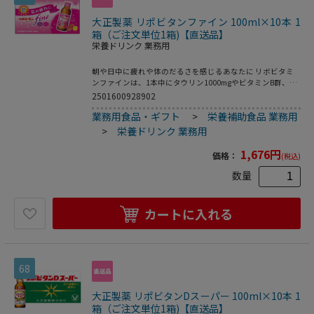
大正製薬 リポビタンファイン 100ml×10本 1
箱（ご注文単位1箱)【直送品】
栄養ドリンク 業務用
朝や日中に疲れや体のだるさを感じるあなたに リボビタミ
ンファインは、1本中にタウリン1000mgやビタミンB群、カ
ルニチンなどを配合したドリンク剤です。ピーチ＆グレープ
2501600928902
フルーツ風味で初めての人にも飲みやすく、カロリーを気に
業務用食品・ギフト
>
栄養補助食品 業務用
する方の栄養補給にもおすすめです。 ●注文単位：１箱
（１０本）●内容量（１本あたり）：１００ｍｌ●指定医薬
>
栄養ドリンク 業務用
部外品●ピーチ＆グレープフルーツ風味●効能・効果：○疲
労の回復・予防○体力、身体抵抗力又は集中力の維持・改善
1,676
円
価格：
(税込)
○日常生活における栄養不良に伴う身体不調の改善・予防：
疲れやすい・疲れが残る・体力がない・身体が重い・身体が
数量
だるい、肌の不調（肌荒れ、肌の乾燥）、目の疲れ、肩・
首・腰又は膝の不調、二日酔いに伴う食欲の低下・だるさ○
虚弱体質（加齢による身体虚弱を含む。）に伴う身体不調の
カートに入れる
改善・予防：骨又は歯の衰え○病中病後の体力低下時、発熱
を伴う消耗性疾患時、食欲不振時、妊娠授乳期又は産前産後
等の栄養補給●成人（１５才以上）１日１回１本（１００ｍ
Ｌ）を服用してください。生産国：日本商品区分：医薬部外
品メーカー：大正製薬株式会社※メーカーの都合により、パ
68
ッケージ・仕様等は予告なく変更になる場合がございます。
大正製薬 リポビタンDスーパー 100ml×10本 1
箱（ご注文単位1箱)【直送品】