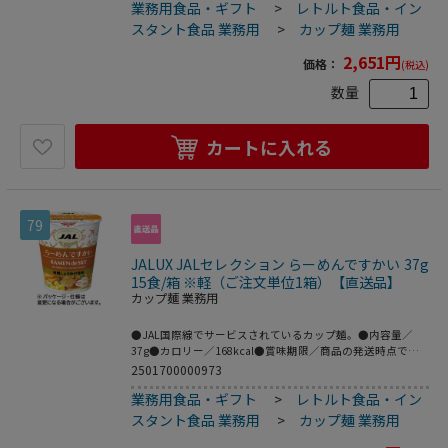
業務用食品・ギフト
>
レトルト食品・イン
ケージデザインおよび仕様が変更になる場合がございます。
●海鮮の旨味。15食です。●おやつや間食にちょうどいいコ
スタント食品 業務用
>
カップ麺 業務用
ンパクトサイズ。
2,651
円
価格：
(税込)
数量
カートに入れる
79
JALUX JALセレクション らーめんですかい 37g
15食/箱 ※軽（ご注文単位1箱）【直送品】
カップ麺 業務用
●JAL国際線でサービスされているカップ麺。●内容量／
37g●カロリー／168kcal●賞味期限／商品の発送時点で、
賞味期限まで残り60日以上の商品をお届けします。●らーめ
2501700000973
んですかい●1セット=15食※メーカー都合により、パッケ
業務用食品・ギフト
>
レトルト食品・イン
ージデザインおよび仕様が変更になる場合がございます。●
和風しょうゆの旨味。15食です。●おやつや間食にちょうど
スタント食品 業務用
>
カップ麺 業務用
いいコンパクトサイズ。