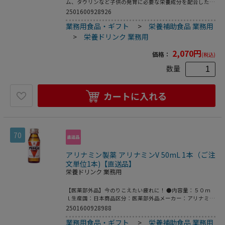
ム、タウリンなど子供の発育に必要な栄養成分を配合したミ
ニドリンク剤です。 ●注文単位：１箱（１０本）●内容量
2501600928926
（１本あたり）：５０ｍｌ●指定医薬部外品●エネルギー
業務用食品・ギフト
>
栄養補助食品 業務用
（１本あたり）：４１ｋｃａｌ●ミックスフルーツ風味●ノ
ンカフェイン●効能・効果：幼小児の発育期・偏食児・病中
>
栄養ドリンク 業務用
病後・発熱性消耗性疾患・食欲不振・栄養障害等の場合の栄
養補給、虚弱体質、滋養強壮●用法・用量：５～１４才、１
2,070
円
価格：
(税込)
日１回１本（５０ｍｌ）を服用してください。※５才未満は
服用しないでください。生産国：日本商品区分：指定医薬部
数量
外品メーカー：大正製薬株式会社※メーカーの都合により、
パッケージ・仕様等は予告なく変更になる場合がございま
す。
カートに入れる
70
アリナミン製薬 アリナミンV 50mL 1本（ご注
文単位1本)【直送品】
栄養ドリンク 業務用
【医薬部外品】今のりこえたい疲れに！ ●内容量：５０ｍ
ｌ生産国：日本商品区分：医薬部外品メーカー：アリナミン
製薬株式会社●成分［成分・分量（１ビン（５０ｍＬ）中
2501600928988
）］塩酸フルスルチアミン（ビタミンＢ１誘導
業務用食品・ギフト
>
栄養補助食品 業務用
体）・・・・・・５ｍｇビタミンＢ２（リボフラビ