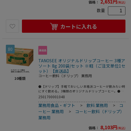
2,651
円
価格：
(税込)
数量
カートに入れる
80
TANOSEE オリジナルドリップコーヒー 3種ア
ソート 8g 200袋/セット ※軽（ご注文単位1セ
ット）【直送品】
コーヒー飲料（ドリップ） 業務用
10
種類
●【ドリップ】手軽でおいしい本格派コーヒーが飲みたい時
にすぐ飲める。3種類のオリジナルドリップコーヒー。●タ
イプ／ドリップ●アソート内容(1箱あたり)／スペシャルブ
2501700001048
レンド40袋、モカブレンド・ヨーロピアンブレンド各30袋
業務用食品・ギフト
>
飲料 業務用
>
コ
(バラ入)●内容量／8g(1袋あたり)●1セット=100袋×2箱※
メーカー都合により、パッケージデザインおよび仕様が変更
ーヒー 業務用
>
コーヒー飲料（ドリップ）
になる場合がございます。※賞味期限について：商品の発送
業務用
時点で、賞味期限まで残り180日以上の商品をお届けしま
す。●3種類のアソートタイプ。●挽きたての香りと味わい
8,103
円
価格：
(税込)
を愉しむドリップコーヒー。●包装テープを減らしたワンタ