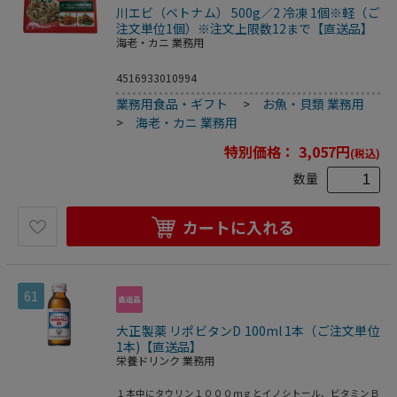
川エビ（ベトナム） 500g／2 冷凍 1個※軽（ご
注文単位1個）※注文上限数12まで【直送品】
海老・カニ 業務用
4516933010994
業務用食品・ギフト
>
お魚・貝類 業務用
>
海老・カニ 業務用
特別価格：
3,057
円
(税込)
数量
カートに入れる
61
大正製薬 リポビタンD 100ml 1本（ご注文単位
1本)【直送品】
栄養ドリンク 業務用
１本中にタウリン１０００ｍｇとイノシトール、ビタミンＢ