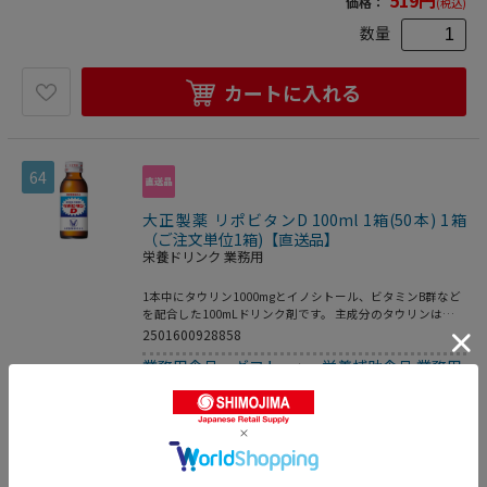
価格：
(税込)
ー：大正製薬株式会社0※メーカーの都合により、パッケー
ジ・仕様等は予告なく変更になる場合がございます。
数量
カートに入れる
64
大正製薬 リポビタンD 100ml 1箱(50本) 1箱
（ご注文単位1箱)【直送品】
栄養ドリンク 業務用
1本中にタウリン1000mgとイノシトール、ビタミンB群など
を配合した100mLドリンク剤です。 主成分のタウリンは
「含硫アミノ酸」という栄養成分の一種で、体の各組織に存
2501600928858
在しています。疲労の回復や予防、体力・身体抵抗力の維
業務用食品・ギフト
>
栄養補助食品 業務用
持・改善等に優れた効果を発揮します。 ●内容量：１００
ｍｌ●指定医薬部外品●注文単位：１箱（５０本）生産国：
>
栄養ドリンク 業務用
日本商品区分：医薬部外品メーカー：大正製薬株式会社※メ
ーカーの都合により、パッケージ・仕様等は予告なく変更に
7,636
円
価格：
(税込)
なる場合がございます。
数量