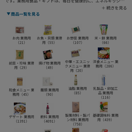
です。業務用食品・ギフトは、毎日を健康的に、エネルギッシュ
に過ごすためには欠かせないもの。シモジマでは、日々の食卓を
彩る料理の材料や、こだわりのお菓子作りやパン作りにおすすめ
商品一覧を見る
の材料など多数取り揃えました。和食、洋食、中華、ホテルレス
トランなどの様々な業種をはじめ、家庭用としてもおすすめの食
品が勢揃い！冷凍のものは日持ちするうえ味をキープしてくれる
のがうれしいポイント。米や肉、魚といったプロの職人に人気の
お肉 業務用
お魚・貝類 業務
お野菜 業務用
米・餅 業務用
（
21
）
用（
55
）
（
107
）
（
66
）
業務用食品を種類豊富に扱っています。
中華・エスニッ
洋食メニュー 業
前菜・珍味 業務
揚げ物 業務用
クメニュー 業務
務用（
286
）
用（
29
）
（
49
）
用（
20
）
油脂 業務用
乳製品・卵加工
和食メニュー 業
麺類 業務用
（
85
）
品 業務用
務用（
45
）
（
90
）
（
116
）
製菓材料・製パ
基礎調味料 業務
デザート 業務用
飲料 業務用
ン材料 業務用
用（
439
）
（
1391
）
（
4091
）
（
758
）