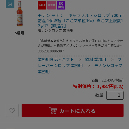
54
モナン モナン キャラメル・シロップ 700ml
常温 1個※軽（ご注文単位1個）※注文上限数1
2まで【直送品】
モナンシロップ 業務用
5
種類
【店舗受取対象外】キャラメル特有の優しい甘味とまろやか
さが特徴。本格派アメリカンフレーバーラテがお手軽にお作
りいただけます。●色：輝く深い琥珀色●賞味期限：メーカ
3052910006907
ー製造日より36ヶ月※こちらの商品は食品・飲料類となり
業務用食品・ギフト
>
飲料 業務用
>
フ
ますので、返品は受け付けておりません。※業務用食品に関
しまして、基本的に飲食店様が大量に使用することを目的と
レーバーシロップ 業務用
>
モナンシロップ
した商品であるため、一般用より期限が短くなっておりま
業務用
す。
価格：
2,149
円
(税込)
特別価格：
1,987
円
(税込)
数量
カートに入れる