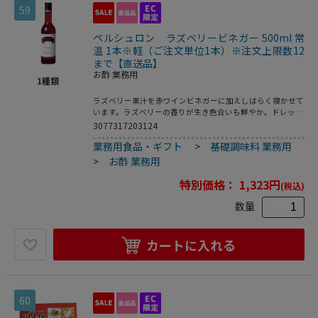
59
ペルシュロン ラズベリービネガー 500ml 常
温 1本※軽（ご注文単位1本）※注文上限数12
まで【直送品】
お酢 業務用
1
種類
ラズベリー果汁を赤ワインビネガーに加えしばらく寝かせて
います。ラズベリーの香りが生き色合いも鮮やか。ドレッシ
ングやシンプルな肉料理に最適。
3077317203124
業務用食品・ギフト
>
基礎調味料 業務用
>
お酢 業務用
特別価格：
1,323
円
(税込)
数量
カートに入れる
60