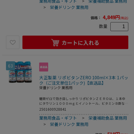
業務用食品・ギフト
>
栄養補助食品 業務用
国：日本商品区分：医薬部外品メーカー：大鵬薬品工業株式
会社※メーカーの都合により、パッケージ・仕様等は予告な
>
栄養ドリンク 業務用
く変更になる場合がございます。
4,849
円
価格：
(税込)
数量
カートに入れる
63
大正製薬 リポビタンZERO 100ml×3本 1パッ
ク（ご注文単位1パック)【直送品】
栄養ドリンク 業務用
糖類ゼロで効き目しっかり リポビタンＺＥＲＯは、１本中
にタウリン１０００ｍｇとイノシトール、ビタミンＢ群など
を配合した１００ｍＬドリンク剤です。糖類ゼロで１本あた
2501600928841
り６ｋｃａｌの低カロリー処方ですので、疲れてもうひと踏
業務用食品・ギフト
>
栄養補助食品 業務用
ん張りしたい時や、元気が欲しい時に、カロリーが気になる
方におすすめです。甘さ控えめですっきりしたのみ心地で
>
栄養ドリンク 業務用
す。 ●内容量：１００ｍｌ●指定医薬部外品●注文単位：
１パック（３本）生産国：日本商品区分：医薬部外品メーカ
519
円