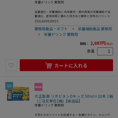
栄養ドリンク 業務用
滋養強壮・栄養補給に 肉体疲労・病中病後の栄養補給や滋
養強壮、虚弱体質に優れた効きめと酸味と甘味のバランスの
とれた服用しやすい風味が特長です。 ●注文単位：１箱
2501600928919
（１０本）●内容量（１本あたり）：１００ｍｌ●指定医薬
業務用食品・ギフト
>
栄養補助食品 業務用
部外品●エネルギー（１本あたり）：８０ｋｃａｌ●トロピ
カルピーチ味●効能・効果：肉体疲労・病中病後・食欲不
>
栄養ドリンク 業務用
振・栄養障害・発熱性消耗性疾患・妊娠授乳期などの場合の
栄養補給、滋養強壮、虚弱体質●用法・用量：成人（１５才
2,697
円
価格：
(税込)
以上）１日１回１本（１００ｍｌ）を服用してください。生
産国：日本商品区分：医薬部外品メーカー：大正製薬株式会
数量
社※メーカーの都合により、パッケージ・仕様等は予告なく
変更になる場合がございます。
カートに入れる
69
大正製薬 リポビタンDキッズ 50ml×10本 1箱
（ご注文単位1箱)【直送品】
栄養ドリンク 業務用
子供たちのファイトを応援する！ 各種ビタミン、カルシウ