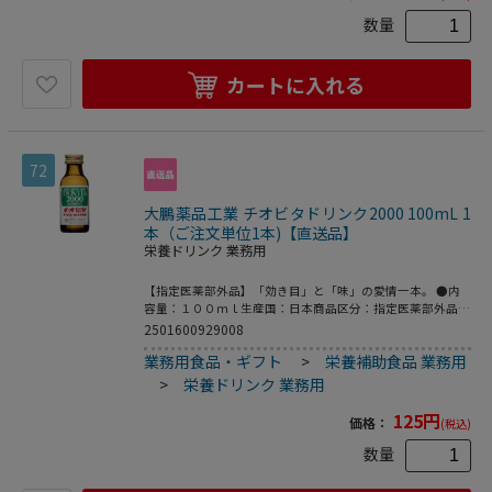
ド・・・・・・２５ｍｇＬ－アスパラギン酸ナトリウ
ム・・・・・・１２５ｍｇタウリン（アミノエチルスルホン
数量
酸）・・・・・・１０００ｍｇ無水カフェイン・・・・・・
５０ｍｇ［添加物］クエン酸水和物、エリスリトール、スク
ラロース、ＤＬ－リンゴ酸、アセスルファムカリウム、安息
カートに入れる
香酸Ｎａ、没食子酸プロピル、香料、エタノール、プロピレ
ングリコール●保存方法◆直射日光の当たる所や高温になる
所には置かないでください。●使用方法成人（１５歳以上）
は１日１回（１００ｍＬ）を服用してください。＊用法・用
量を守ること（他のビタミン等を含有する製品を使用する場
72
合には過剰摂取に注意すること）●使用上の注意≪定められ
た使用法を守ること≫◆次の場合は直ちに服用を中止し、こ
大鵬薬品工業 チオビタドリンク2000 100mL 1
のビンを持って医師または薬剤師に相談すること（１）服用
後、胃部不快感、発疹等の症状があらわれた場合（２）しば
本（ご注文単位1本)【直送品】
らく服用しても症状がよくならない場合◆下痢などの症状が
栄養ドリンク 業務用
あらわれることがあるので、このような症状の継続または増
強が見られた場合には服用を中止し、医師または薬剤師に相
【指定医薬部外品】「効き目」と「味」の愛情一本。 ●内
談すること●商品の説明○７つの有効成分、のドリンク剤○
容量：１００ｍｌ生産国：日本商品区分：指定医薬部外品メ
肉体疲労時の栄養補給、滋養強壮に○７つの有効成分フルス
ーカー：大鵬薬品工業株式会社●成分１本（１００ｍＬ）中
2501600929008
ルチアミン配合○糖類ゼロ※メーカーの都合により、パッケ
タウリン……２０００ｍｇイノシトール……５０ｍｇニコチ
ージ・仕様等は予告なく変更になる場合がございます。
業務用食品・ギフト
>
栄養補助食品 業務用
ン酸アミド……２０ｍｇビタミンＢ１硝酸塩……５ｍｇビタ
ミンＢ２リン酸エステル……５ｍｇビタミンＢ６……５ｍｇ
>
栄養ドリンク 業務用
カルニチン塩化物……１００ｍｇ無水カフェイン……５０ｍ
ｇ添加物：白糖、果糖、ブドウ糖、ＤＬ－リンゴ酸、没食子
125
円
価格：
(税込)
酸プロピル、安息香酸Ｎａ、ｐＨ調整剤、バニリン、香料※
本剤に配合されているビタミンＢ２により、尿が黄色になる
数量
ことがありますが、心配ありません。●保存方法◆直射日光
の当たらない涼しい所に保管して下さい。◆小児の手の届か