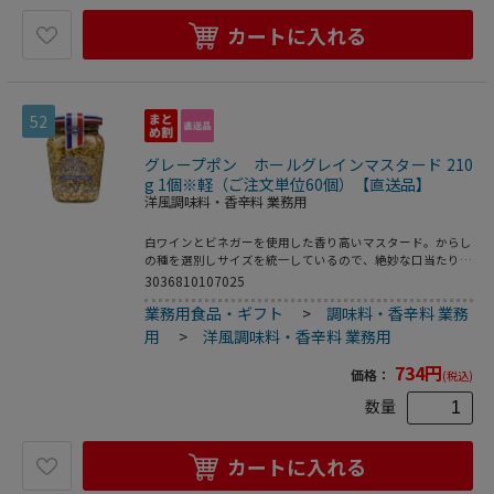
カートに入れる
52
グレープポン ホールグレインマスタード 210
g 1個※軽（ご注文単位60個）【直送品】
洋風調味料・香辛料 業務用
白ワインとビネガーを使用した香り高いマスタード。からし
の種を選別しサイズを統一しているので、絶妙な口当たりの
良さが特徴です。
3036810107025
業務用食品・ギフト
>
調味料・香辛料 業務
用
>
洋風調味料・香辛料 業務用
734
円
価格：
(税込)
数量
カートに入れる