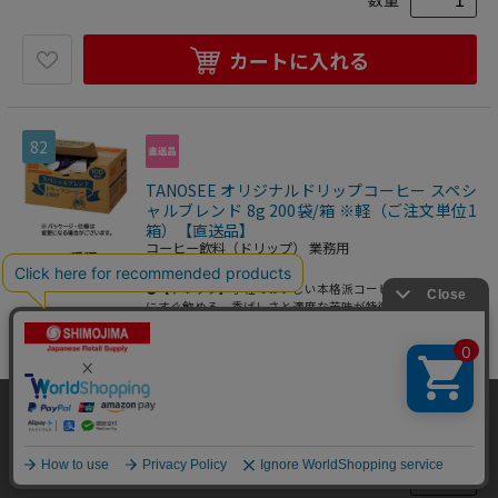
プ。●100袋入。
カートに入れる
82
TANOSEE オリジナルドリップコーヒー スペシ
ャルブレンド 8g 200袋/箱 ※軽（ご注文単位1
箱）【直送品】
コーヒー飲料（ドリップ） 業務用
10
種類
●【ドリップ】手軽でおいしい本格派コーヒーが飲みたい時
にすぐ飲める。香ばしさと適度な苦味が特徴。●タイプ／ド
リップ●仕様／スペシャルブレンド●内容量／8g(1袋あた
2501700001062
り)●1セット=100袋×2箱※メーカー都合により、パッケー
業務用食品・ギフト
>
飲料 業務用
>
コ
ジデザインおよび仕様が変更になる場合がございます。※賞
味期限について：商品の発送時点で、賞味期限まで残り180
ーヒー 業務用
>
コーヒー飲料（ドリップ）
日以上の商品をお届けします。●豊かなコクと深い味わい、
当サイトはクッキー（Cookie）を使用しています。Cookieの使用に同意いた
業務用
スペシャルブレンド。●挽きたての香りと味わいを愉しむド
だける場合は「OK」をクリックしてください。
リップコーヒー。●包装テープを減らしたワンタッチタイプ
8,103
円
価格：
(税込)
のダンボールを使用。●取り出しやすい開け口付。●両側フ
OK
ックタイプ。●100袋入の2箱セット。
数量