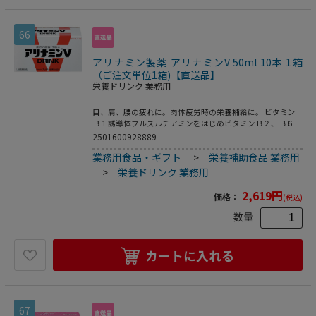
66
アリナミン製薬 アリナミンV 50ml 10本 1箱
（ご注文単位1箱)【直送品】
栄養ドリンク 業務用
目、肩、腰の疲れに。肉体疲労時の栄養補給に。 ビタミン
Ｂ１誘導体フルスルチアミンをはじめビタミンＢ２、Ｂ６な
どを配合。ほどよい苦味に甘味と酸味を加えたミニドリンク
2501600928889
剤。肉体疲労時の栄養補給、滋養強壮に。 ●指定医薬部外
業務用食品・ギフト
>
栄養補助食品 業務用
品●注文単位：１箱（５０ｍｌ×１０本）生産国：日本商品
区分：医薬部外品メーカー：アリナミン製薬株式会社※メー
>
栄養ドリンク 業務用
カーの都合により、パッケージ・仕様等は予告なく変更にな
る場合がございます。
2,619
円
価格：
(税込)
数量
カートに入れる
67