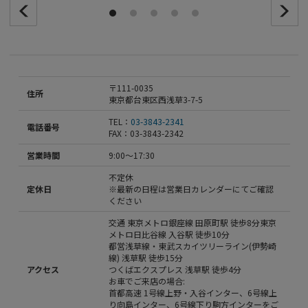
Prev
N
1
2
3
4
5
〒111-0035
住所
東京都台東区西浅草3-7-5
TEL：
03-3843-2341
電話番号
FAX：03-3843-2342
営業時間
9:00～17:30
不定休
定休日
※最新の日程は営業日カレンダーにてご確認
ください
交通 東京メトロ銀座線 田原町駅 徒歩8分東京
メトロ日比谷線 入谷駅 徒歩10分
都営浅草線・東武スカイツリーライン(伊勢崎
線) 浅草駅 徒歩15分
アクセス
つくばエクスプレス 浅草駅 徒歩4分
お車でご来店の場合:
首都高速 1号線上野・入谷インター、6号線上
り向島インター、6号線下り駒方インターをご