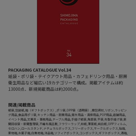
PACKAGING CATALOGUE Vol.34
紙袋・ポリ袋・テイクアウト用品・カフェドリンク用品・厨房
衛生用品など幅広い19カテゴリーで構成。掲載アイテムは約
13000点、新規掲載商品は約2000点。
関連/掲載商品
紙袋,包装紙,箱（ギフトボックス）,ポリ袋,OPP袋（透明袋）,梱包資材,リボン,ラッピン
グ用品,食品用ポリ袋,キッチン用品・厨房用品,衛生用品・清掃用品,POP用品,店舗用品,
イベント用品,文房具・事務用品,テーブル用品,手提げ紙袋,角底袋,平袋,布製手提げ袋,新
聞回収袋・新聞整理袋,不織布風呂敷,フラワーラップ,和紙,薄葉紙,純白紙,OPPフィルム,
セロハン,ロールスタンド,ナチュラルボックス,フリーボックス,サークルボックス,貼箱,
果物箱,お菓子箱,白無地箱,洋品箱,ソフィアボックス,コンボックス,ギフトボックス,酒箱,