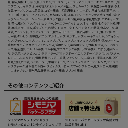
箸,箸袋,楊枝,おしぼり,紙ナプキン,コースター,テーブルマット,ステーキグリルカバー,紙
エプロン,サイドワゴン(荷物入れ),トレー／お盆,カフェカーテン,飲食店ホール備品,卓上
備品,テーブルクロス,果実袋,コピー用紙・印刷用紙,レイニーポリ,不織布袋,洋菓子箱,ヘ
イコーポリ,ニューソフトパック,弁当用レジ袋,ユニパック,チャック付き手提げポリ袋,バ
ッグシーラー,卓上シーラー,真空パック器,ボードン袋,鮮度保持袋,宅配袋,エアキャップ
袋,荷札,紙パッキン,クッションペーパー,エアークッション,ネット緩衝材,クラフト紙,PP
紐,麻紐,カラーゴム,ポップタイ,和紙タイ,カラータイ,リボンタイ,巾着袋,食品シール,真
空袋,グラシン紙,ワックスペーパー,食品用OPPシート,食品用ポリシート,食パン袋,バー
ガー袋,タレビン,薬味皿,バラン,アルミカップ,おかずカップ,ケーキフィルム,シフォンカ
ップ,グラシンカップ,マフィンカップ,プリンカップ,アイスカップ,保冷剤,保冷シート,二
重断熱カップ,ネオクラフトボックス,透明カップ,業務用ラップ,竹串,鉄砲串,バーベキュ
ー串,製菓道具,ニトリル手袋,ゴム手袋,プラスチック手袋（PVC手袋）,のぼり,透明シー
ル,タグガン,タグピン,ハンドラベラー,ブラックボード,コルクボード,テグス,レジスター,
レジロール,カルトン,伝票,伝票ホルダー,帳簿,フックシール,三角くじ,抽選箱,名札,OPP
封筒,短冊,ポチ袋,ラミネーター,木製フォーク,プラスチックスプーン／レンゲ,プラスチ
ックフォーク,曲がるストロー,タピオカストロー,スプーンストロー,紙ストロー,爪楊枝,
六つ折ナプキン,事務用品,接着材,コピー用紙,プリンタ用紙
その他コンテンツご紹介
シモジマオンラインショップ
シモジマ・パッケージプラザ店舗で特
シモジマ公式のオンラインショップで
注品が作れます