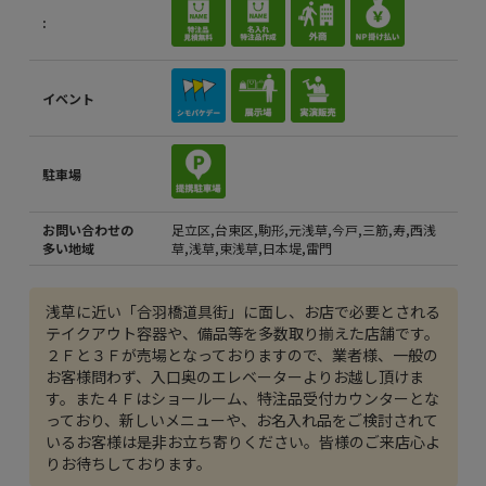
:
イベント
駐車場
お問い合わせの
足立区,台東区,駒形,元浅草,今戸,三筋,寿,西浅
多い地域
草,浅草,東浅草,日本堤,雷門
浅草に近い「合羽橋道具街」に面し、お店で必要とされる
テイクアウト容器や、備品等を多数取り揃えた店舗です。
２Ｆと３Ｆが売場となっておりますので、業者様、一般の
お客様問わず、入口奥のエレベーターよりお越し頂けま
す。また４Ｆはショールーム、特注品受付カウンターとな
っており、新しいメニューや、お名入れ品をご検討されて
いるお客様は是非お立ち寄りください。皆様のご来店心よ
りお待ちしております。