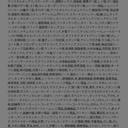
クリスタルボックス,コサージケース,透明ボックス,規格袋,極薄ポリ袋,レジ袋,ポリ風呂
敷,手提げポリ袋,ゴミ袋,カレンダーポリ,チャック付きポリ袋,シーラー用品,シュリンク
パッカー,巾着ポリ袋,手穴ポリ袋,クリスタルパック,ピュアパック,業務用OPP袋,発送資
材,緩衝材,梱包紙,ストレッチフィルム,PPバンド,スマートストッパー,紐,輪ゴム,タック
ホルダー,ホルダー,ベーシックリボン,カーリングリボン,メタリックリボン,サテンリボ
ン,オーガンジーリボン,贈答用紐,水引,ワンタッチリボン,タイ・モール,リボン用ワイヤ
ー,リボン什器,ラフィア,贈答用リボン,デコレーションリボン,ワイヤー入りリボン,レー
スリボン,ナチュラルリボン,ギフトバッグ,木製クリップ,ラッピングシール,シールピーラ
ー,かけ和紙,ボトルパック,ラッピングパーツ,ギフトタグ,ギフトクリップ,掛け紙,のしノ
ート,友禅和紙,コーヒー袋,電子レンジ対応袋,スタンド袋,チャック付き袋,ガス袋,パート
コート袋,ナイロンポリ,スパウトパック,ラミグリップ,ラミジップ,耐油袋,食品包装シー
ト,スナック包装資材,パン袋,サンドイッチ袋,乾燥剤,脱酸素剤,お弁当備品,惣菜袋,窓付フ
ードボックス,グラシン袋,ケーキ箱,ケーキバッグ,デザートカップ,ケーキトレー,保冷バ
ッグ／保冷剤,紙コップ,カップホルダー,カップスリーブ,プラスチックコップ,ドリンクパ
ック,インサートカップ,ドリンクボトル,冷凍食品容器,サンドイッチ容器,かき氷カップ,
和菓子容器,フードパック,フードボックス,弁当容器,惣菜容器,カレー容器,麺容器,オード
ブル容器,寿司容器,汎用トレー,炭酸ガス吸収剤,ラップ,アルミホイル,クッキングシート,
フリーザーバッグ,食品保存容器,鮮度保持シート,脱水シート・吸水シート,キッチンペー
パー,キッチンタオル,敷紙,レースペーパー,調理器具,串,業務用食器,厨房機器,製菓用品,
掃除用具,洗剤,消臭剤,たわし,キッチンシンク用品,トイレ用品,ペーパータオル,ペーパー
タオルケース,カウンタークロス,マスク,キャップ,使い捨て手袋,軍手,タオル,スポンジ,嘔
吐物処理,ポスター,ショーカード・メッセージカード,カード立て,カタログスタンド,ポッ
プスタンド,サインホルダー,のぼり／バナー,提灯,タペストリー,タックラベル,下げ札,タ
グガン／タグピン,ハンドラベラー／ハンドラベラー用ラベル,ボード,パネル,イーゼル,黒
板,店舗用ステッカー,バーコードプリンター／バーコードラベル,のれん,サインプレート,
店舗用フラッグ,ポスターフレーム,レジ用品,店舗備品,アクセサリーディスプレイ,卓上デ
ィスプレイ,店舗什器,お祭り用品・店頭イベント用品,パーティー用品,筆記具,はさみ,カ
ッター,ディスクカッター,クリップ,フック,マグネット,安全ピン,掲示用具,クリップボー
ド,ホワイトボード用品,封筒,ファイル,カードケース,付箋紙,用紙,学童用品,のし紙,のし
袋,タオル用袋,多当,金封,ふくさ,手帳シール,事務機器,事務用品,ストロー,マドラー,割り