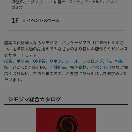
梱包資材・ダンボール・粘着テープ・ラップ・アルミホイル・
ゴミ袋
1F
イベントスペース
店舗の資材購入ならシモジマ／パッケージプラザにお任せくださ
い。地域最大級の品揃えでみなさまのより良いお店作りやビジネス
をサポートします！
紙袋
、
ポリ袋
、
OPP袋
、
リボン
、
シール
、
ラッピング
、
箱
、
包装
紙
、といった包装用品。
店舗用品
、
梱包資材
、
イベント用品
など幅
広く取り扱いしておりますので、ご要望にあった商品をお求めいた
だけます。
シモジマ総合カタログ