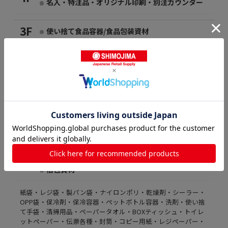
名入・特注品・オリジナル印刷・別注カウンター
3F
使い捨て食品容器/食品包装資材
弁当容器・フードパック・割り箸・おしぼり・紙コップ・プラ
コップ・ストロー・カトラリー・おかずカップ・紙皿・バーガ
ー袋・耐油袋・オードブル容器・カレー容器・総菜容器・丼容
器/お重容器・折箱・ピザ箱・風呂敷・房ゴム・タレビン・竹
串・OPPシート・ワックスペーパー
紙袋
ポリ袋
衛生用品
2F
清掃用品
文房具
事務用品
梱包資材
紙袋・レジ袋・製パン袋・ナイロンポリ・乾燥剤・シーラー・
OPP袋・保冷剤・保冷容器・ペットボトル容器・洗剤・使い捨
て手袋・清掃用品・ペーパータオル・BOXティッシュ・トイレ
ットペーパー・伝票各種・封筒・コピー用紙・レジペーパー・